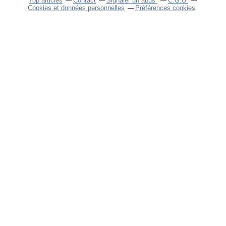
Top articles
Contact
Signaler un abus
C.G.U.
Cookies et données personnelles
Préférences cookies