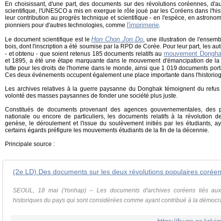
En choisissant, d'une part, des documents sur des révolutions coréennes, d'au
scientifique, l'UNESCO a mis en exergue le rôle joué par les Coréens dans l'his
leur contribution au progrès technique et scientifique - en l'espèce, en astrono
l'imprimerie
pionniers pour d'autres technologies, comme
.
Hon Chon Jon Do
Le document scientifique est le
, une illustration de l'ensem
bois, dont l'inscription a été soumise par la RPD de Corée. Pour leur part, les a
mouvement Dongh
- et obtenu - que soient retenus 185 documents relatifs au
et 1895, a été une étape marquante dans le mouvement d'émancipation de la 
lutte pour les droits de l'homme dans le monde, ainsi que 1 019 documents port
Ces deux événements occupent également une place importante dans l'historio
Les archives relatives à la guerre paysanne du Donghak témoignent du refus d
volonté des masses paysannes de fonder une société plus juste.
Constitués de documents provenant des agences gouvernementales, des par
nationale ou encore de particuliers, les documents relatifs à la révolution d
genèse, le déroulement et l'issue du soulèvement initiés par les étudiants, a
certains égards préfigure les mouvements étudiants de la fin de la décennie.
Principale source :
SEOUL, 18 mai (Yonhap) -- Les documents d'archives coréens liés aux 
historiques du pays qui sont considérées comme ayant contribué à la démocrat