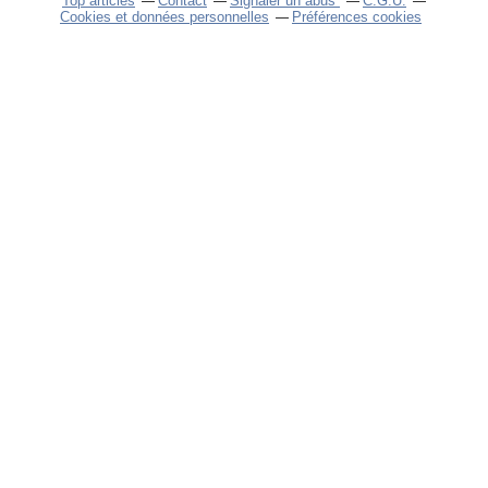
Top articles
Contact
Signaler un abus
C.G.U.
Cookies et données personnelles
Préférences cookies