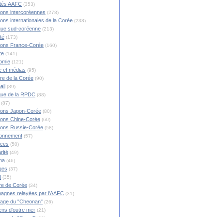
ités AAFC
(353)
ions intercoréennes
(278)
ions internationales de la Corée
(238)
ique sud-coréenne
(213)
té
(173)
ions France-Corée
(160)
re
(141)
omie
(121)
 et médias
(95)
ire de la Corée
(90)
all
(89)
ique de la RPDC
(88)
(87)
ions Japon-Corée
(80)
ions Chine-Corée
(60)
ions Russie-Corée
(58)
ronnement
(57)
nces
(50)
rité
(49)
ma
(46)
ges
(37)
l
(35)
re de Corée
(34)
agnes relayées par l'AAFC
(31)
rage du "Cheonan"
(26)
ns d'outre mer
(21)