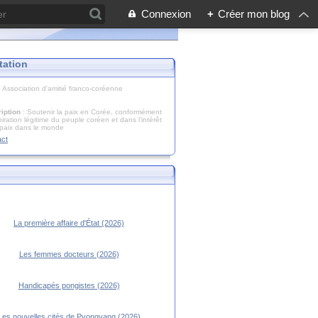
Connexion
+
Créer mon blog
tation
: Association d'amitié franco-coréenne
iption
: Soutenir la paix en Corée, conformément
piration légitime du peuple coréen et dans l’intérêt
 paix dans le monde
act
La première affaire d'État (2026)
Les femmes docteurs (2026)
Handicapés pongistes (2026)
Les nouvelles cités de Pyongyang (2026)