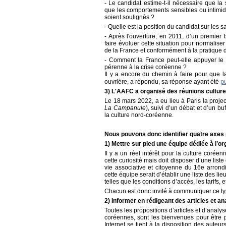
- Le candidat estime-t-il nécessaire que la 
que les comportements sensibles ou intimid
soient soulignés ?
- Quelle est la position du candidat sur les s
- Après l'ouverture, en 2011, d’un premier
faire évoluer cette situation pour normaliser
de la France et conformément à la pratique 
- Comment la France peut-elle appuyer le 
pérenne à la crise coréenne ?
Il y a encore du chemin à faire pour que l
p
ouvrière, a répondu, sa réponse ayant été
3) L'AAFC a organisé des réunions culture
Le 18 mars 2022, a eu lieu à Paris la proj
La Campanule
), suivi d’un débat et d’un bu
la culture nord-coréenne.
Nous pouvons donc identifier quatre axes p
1) Mettre sur pied une équipe dédiée à l’or
Il y a un réel intérêt pour la culture coré
cette curiosité mais doit disposer d’une list
vie associative et citoyenne du 16e arron
cette équipe serait d’établir une liste des l
telles que les conditions d’accès, les tarifs, e
Chacun est donc invité à communiquer ce ty
2) Informer en rédigeant des articles et a
Toutes les propositions d’articles et d’analy
coréennes, sont les bienvenues pour être pu
Internet se tient à la disposition des auteur