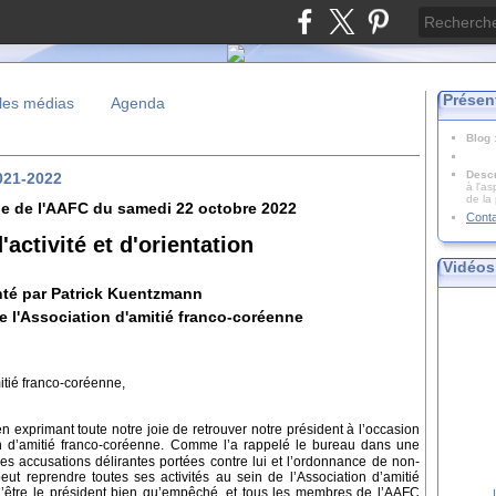
Présen
les médias
Agenda
Blog
Descr
2021-2022
à l'as
de la
e de l'AAFC du samedi 22 octobre 2022
Cont
'activité et d'orientation
Vidéos
té par Patrick Kuentzmann
de l'Association d'amitié franco-coréenne
itié franco-coréenne,
n exprimant toute notre joie de retrouver notre président à l’occasion
n d’amitié franco-coréenne. Comme l’a rappelé le bureau dans une
les accusations délirantes portées contre lui et l’ordonnance de non-
 peut reprendre toutes ses activités au sein de l’Association d’amitié
 d’être le président bien qu’empêché, et tous les membres de l’AAFC