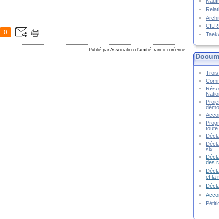
Naufr
Relat
Archi
CIL
0
Taek
Publié par Association d'amitié franco-coréenne
Docume
Trois 
Commu
Résol
Natio
Proje
démoc
Accor
Progr
toute 
Décla
Décla
six
Décla
des r
Décla
et la
Décl
Accor
Pétit