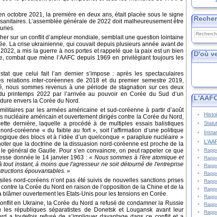
n octobre 2021, la première en deux ans, était placée sous le signe
Reche
s sanitaires. L’assemblée générale de 2022 doit malheureusement être
uries.
er sur un conflit d’ampleur mondiale, semblait une question lointaine
e. La crise ukrainienne, qui couvait depuis plusieurs année avant de
r 2022, a mis la guerre à nos portes et rappelé que la paix est un bien
D'où v
tre, combat que mène l’AAFC depuis 1969 en privilégiant toujours les
at que celui fait l’an dernier s’impose : après les spectaculaires
es relations inter-coréennes de 2018 et du premier semestre 2019,
alité, nous sommes revenus à une période de stagnation sur ces deux
r du printemps 2022 par l’arrivée au pouvoir en Corée du Sud d’un
L'AAFC
e dure envers la Corée du Nord.
militaires par les armées américaine et sud-coréenne à partir d’août
Histo
s nucléaire américain et ouvertement dirigés contre la Corée du Nord,
Statu
ette dernière, laquelle a procédé à de multiples essais balistiques
nord-coréenne « du faible au fort », soit l’affirmation d’une politique
Insta
 logique des blocs et à l’idée d’un quelconque « parapluie nucléaire »
L'AAF
 noter que la doctrine de la dissuasion nord-coréenne est proche de la
Rappo
 le général de Gaulle. Pour s’en convaincre, on peut rappeler ce que
resse donnée le 14 janvier 1963 :
« Nous sommes à l'ère atomique et
Rappo
tout instant, à moins que l'agresseur ne soit détourné de l'entreprise
Rappo
destructions épouvantables. »
Rappo
ssiles nord-coréens n’ont pas été suivis de nouvelles sanctions prises
Rappo
 contre la Corée du Nord en raison de l’opposition de la Chine et de la
Rappo
à blâmer ouvertement les Etats-Unis pour les tensions en Corée.
Rappo
conflit en Ukraine, la Corée du Nord a refusé de condamner la Russie
Rappo
 les républiques séparatistes de Donetsk et Lougansk avant leur
Rappo
d a toutefois refusé de s’impliquer davantage dans ce conflit et a