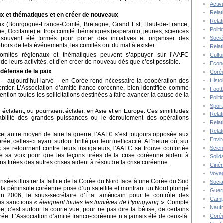
Activ
Relat
aux et thématiques et en créer de nouveaux
Relat
naux (Bourgogne-France-Comté, Bretagne, Grand Est, Haut-de-France,
Polit
e, Occitanie) et trois comité thématiques (esperanto, jeunes, sciences
Socié
 souvent été formés pour porter des initiatives et organiser des
hors de tels événements, les comités ont du mal à exister.
Relat
omités régionaux et thématiques peuvent s’appuyer sur l’AAFC
Cultu
de leurs activités, et d’en créer de nouveau dès que c’est possible.
Econ
a défense de la paix
Corée
Histo
it – aujourd’hui larvé – en Corée rend nécessaire la coopération des
ntier. L’Association d’amitié franco-coréenne, bien identifiée comme
Footb
tention toutes les sollicitations destinées à faire avancer la cause de la
Polit
Sport
ui éclatent, ou pourraient éclater, en Asie et en Europe. Ces similitudes
Relat
bilité des grandes puissances ou le déroulement des opérations
Relat
Relat
cet autre moyen de faire la guerre, l’AAFC s’est toujours opposée aux
Envi
, celles-ci ayant surtout brillé par leur inefficacité. A l’heure où, sur
Scie
 se retournent contre leurs instigateurs, l’AAFC se trouve confortée
e sa voix pour que les leçons tirées de la crise coréenne aident à
Solida
ons tirées des autres crises aident à résoudre la crise coréenne.
Ciné
Voya
nsées illustrer la faillite de la Corée du Nord face à une Corée du Sud
Socia
la péninsule coréenne prise d’un satellite et montrant un Nord plongé
Guer
n 2006, le sous-secrétaire d’État américain pour le contrôle des
Camp
es sanctions
« éteignent toutes les lumières de Pyongyang »
. Compte
Nauf
e, c’est surtout la courte vue, pour ne pas dire la bêtise, de certains
Corée
trée. L’Association d’amitié franco-coréenne n’a jamais été de ceux-là.