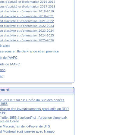
rts d'activité et d'orientation 2016-2017
rts d'activité et d'orientation 2017-2018
rt d'activité et d'orientation 2018-2019
rt d'activité et d'orientation 2019-2021
rt d'activité et d'orientation 2021-2022
rt d'activité et d'orientation 2022-2023
rt d'activité et d'orientation 2023-2024
rt d'activité et d'orientation 2024-2025
rt d'activité et d'orientation 2025-2026
ration
z-vous en Ile-de-France et en province
tin de l'AAFC
rle de l'AAFC
sion
act
ment
r vers le futur : la Corée du Sud des années
-1988
ération des investissements productifs en RPD
orée
 juillet 1953 à aujourd’hui : l’urgence d’une paix
itive en Corée
tte Macron, fan de K-Pop et de BTS
 Montreuil était jumelée avec Nampo