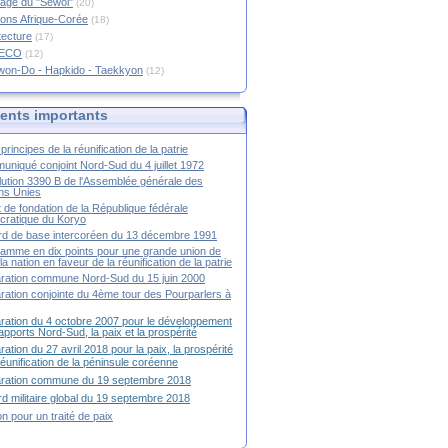
age du "Sewol"
(20)
ions Afrique-Corée
(18)
tecture
(17)
RECO
(12)
won-Do - Hapkido - Taekkyon
(12)
nts importants
principes de la réunification de la patrie
niqué conjoint Nord-Sud du 4 juillet 1972
ution 3390 B de l'Assemblée générale des
ns Unies
t de fondation de la République fédérale
ratique du Koryo
d de base intercoréen du 13 décembre 1991
amme en dix points pour une grande union de
la nation en faveur de la réunification de la patrie
ration commune Nord-Sud du 15 juin 2000
ration conjointe du 4ème tour des Pourparlers à
ration du 4 octobre 2007 pour le développement
apports Nord-Sud, la paix et la prospérité
ration du 27 avril 2018 pour la paix, la prospérité
 réunification de la péninsule coréenne
aration commune du 19 septembre 2018
d militaire global du 19 septembre 2018
ion pour un traité de paix