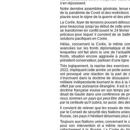
s’en réjouissent.
Notre dernière assemblée générale, tenue e
de la pandémie de Covid et des restriction
placée sous le signe de la guerre et des pén
La Corée, foyer de tensions pouvant débouch
pour beaucoup jusqu’au début de cette anné
se transformer en conflit ouvert le 24 févrie
précieux pour lequel il convient de se bat
solutions pacifiques en Corée.
Hélas, concernant la Corée, le même const
avancées sur les fronts diplomatique et d
lesquelles ont fait alors la une de l’actu
fronts, situation encore aggravée à parti
président conservateur, partisan d’une lign
Très logiquement, la reprise des exercices 
2022, impliquant cette année un porte-avion
ont provoqué une réaction de la part de c
s’inscrivant dans la doctrine de dissuasion 
militaire indépendante tournant le dos à la
offert par une puissance étrangère. Il est à
doctrine française voulue en son temps par
disait de Gaulle dans une conférence de p
nous sommes un pays qui peut être détruit à 
par la certitude qu'il subira, lui aussi, des 
Il convient de relever que les essais de mi
par le Conseil de sécurité des Nations unies
Russie, ces pays n’hésitant désormais plus 
Toujours aux Nations unies, concernant le 
pour son intervention et a même reconnu
rattachement à la Russie. La Corée du Nor