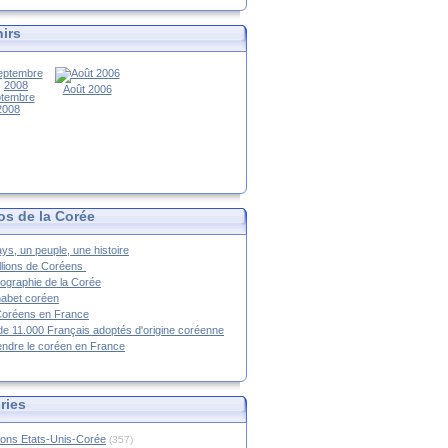
irs
Août 2006
tembre
2008
os de la Corée
ys, un peuple, une histoire
llions de Coréens
ographie de la Corée
habet coréen
Coréens en France
de 11.000 Français adoptés d'origine coréenne
ndre le coréen en France
ries
ions Etats-Unis-Corée
(357)