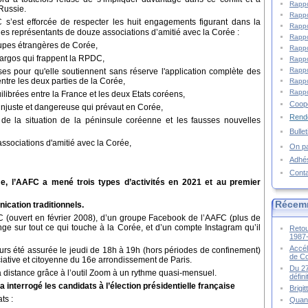
Rappo
 Russie.
Rappo
s’est efforcée de respecter les huit engagements figurant dans la
Rappo
les représentants de douze associations d’amitié avec la Corée :
Rappo
roupes étrangères de Corée,
Rappo
bargos qui frappent la RPDC,
Rappo
Rappo
es pour qu'elle soutiennent sans réserve l'application complète des
ntre les deux parties de la Corée,
Rappo
Rappo
librées entre la France et les deux Etats coréens,
Coopé
n injuste et dangereuse qui prévaut en Corée,
Rende
de la situation de la péninsule coréenne et les fausses nouvelles
Bulle
ssociations d'amitié avec la Corée,
On pa
Adhé
Cont
e, l’AAFC a mené trois types d’activités en 2021 et au premier
Récem
cation traditionnels.
C (ouvert en février 2008), d’un groupe Facebook de l’AAFC (plus de
ge sur tout ce qui touche à la Corée, et d’un compte Instagram qu’il
Retou
1987
Accél
rs été assurée le jeudi de 18h à 19h (hors périodes de confinement)
de C
iative et citoyenne du 16e arrondissement de Paris.
Du 27
 distance grâce à l’outil Zoom à un rythme quasi-mensuel.
défin
 interrogé les candidats à l’élection présidentielle française
Brigi
ts :
Quand