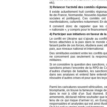
etc).
3) Relancer l’activité des comités région
Il existe actuellement huit comités régio
Ile-de-France, Normandie, Nouvelle-Aquitain
sociales et politiques). Ces comités ont
manifestations, culturelles notamment. En de
Il convient donc de rappeler que les c
« nationale », y compris pour le financement 
4) Participer aux initiatives en faveur de l
Le conflit en Ukraine qui s’ajoute au confl
forces attachées à la paix dans le monde e
faisant partie de ces forces, étudiera avec at
paix, aux niveaux national et international.
Des similitudes existent entre les conflits q
ne concernent pas seulement la responsa
militaires.
Si on considère la question des sanctions, 
sanctions prises l’encontre de la RPD de Corée
d’autres champs de batailles, les sanctions
dans ses analyses et entend faire entendr
résoudre d’autres crises et pour que les leç
Parmi les caricatures souvent véhiculées, ce
triomphante, on trouve la fameuse image de 
dans le noir à côté d’un Sud illuminé. E
armements, déclarait même souhaiter que l
tenu de ce qui risque d’arriver ici, en Europ
responsables et analystes qui est ainsi illus