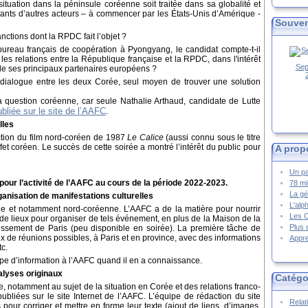
situation dans la péninsule coréenne soit traitée dans sa globalité et
ants d’autres acteurs – à commencer par les États-Unis d’Amérique -
Souven
anctions dont la RPDC fait l’objet ?
 bureau français de coopération à Pyongyang, le candidat compte-t-il
 les relations entre la République française et la RPDC, dans l'intérêt
Sep
de ses principaux partenaires européens ?
dialogue entre les deux Corée, seul moyen de trouver une solution
a question coréenne, car seule Nathalie Arthaud, candidate de Lutte
ubliée sur le site de l’AAFC
.
lles
ection du film nord-coréen de 1987
Le Calice
(aussi connu sous le titre
ffet coréen. Le succès de cette soirée a montré l’intérêt du public pour
A prop
Un pa
our l’activité de l’AAFC au cours de la période 2022-2023.
78 mi
La gé
ganisation de manifestations culturelles
L'alp
enne et notamment nord-coréenne. L’AAFC a de la matière pour nourrir
Les 
e de lieux pour organiser de tels événement, en plus de la Maison de la
Plus 
dissement de Paris (peu disponible en soirée). La première tâche de
ieux de réunions possibles, à Paris et en province, avec des informations
Appre
tc.
pe d’information à l’AAFC quand il en a connaissance.
nalyses originaux
Catégo
se, notamment au sujet de la situation en Corée et des relations franco-
bliées sur le site Internet de l’AAFC. L’équipe de rédaction du site
Relat
s pour corriger et mettre en forme leur texte (ajout de liens, d’images,