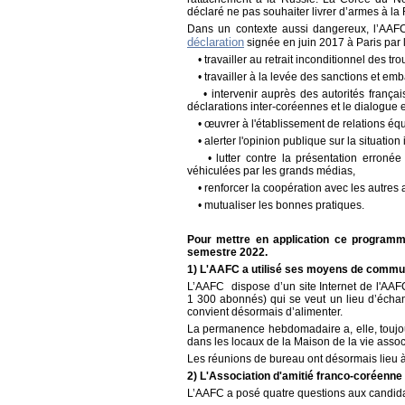
déclaré ne pas souhaiter livrer d’armes à la
Dans un contexte aussi dangereux, l’AAFC 
déclaration
signée en juin 2017 à Paris par 
• travailler au retrait inconditionnel des t
• travailler à la levée des sanctions et em
• intervenir auprès des autorités français
déclarations inter-coréennes et le dialogue e
• œuvrer à l'établissement de relations équi
• alerter l'opinion publique sur la situatio
• lutter contre la présentation erronée 
véhiculées par les grands médias,
• renforcer la coopération avec les autres a
• mutualiser les bonnes pratiques.
Pour mettre en application ce programm
semestre 2022.
1) L'AAFC a utilisé ses moyens de communi
L’AAFC dispose d’un site Internet de l'AAF
1 300 abonnés) qui se veut un lieu d’échan
convient désormais d’alimenter.
La permanence hebdomadaire a, elle, toujou
dans les locaux de la Maison de la vie assoc
Les réunions de bureau ont désormais lieu à
2) L'Association d'amitié franco-coréenne a
L’AAFC a posé quatre questions aux candida