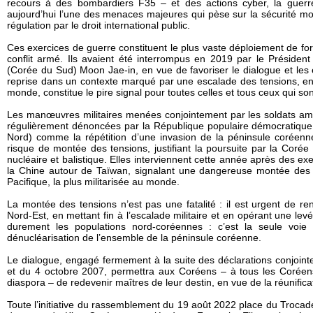
recours à des bombardiers F35 – et des actions cyber, la guerr
aujourd’hui l’une des menaces majeures qui pèse sur la sécurité mo
régulation par le droit international public.
Ces exercices de guerre constituent le plus vaste déploiement de for
conflit armé. Ils avaient été interrompus en 2019 par le Préside
(Corée du Sud) Moon Jae-in, en vue de favoriser le dialogue et les
reprise dans un contexte marqué par une escalade des tensions, en
monde, constitue le pire signal pour toutes celles et tous ceux qui son
Les manœuvres militaires menées conjointement par les soldats am
régulièrement dénoncées par la République populaire démocratiq
Nord) comme la répétition d’une invasion de la péninsule coréenne
risque de montée des tensions, justifiant la poursuite par la Co
nucléaire et balistique. Elles interviennent cette année après des exe
la Chine autour de Taïwan, signalant une dangereuse montée des 
Pacifique, la plus militarisée au monde.
La montée des tensions n’est pas une fatalité : il est urgent de re
Nord-Est, en mettant fin à l’escalade militaire et en opérant une lev
durement les populations nord-coréennes : c’est la seule voie 
dénucléarisation de l’ensemble de la péninsule coréenne.
Le dialogue, engagé fermement à la suite des déclarations conjoin
et du 4 octobre 2007, permettra aux Coréens – à tous les Coréen
diaspora – de redevenir maîtres de leur destin, en vue de la réunificat
Toute l’initiative du rassemblement du 19 août 2022 place du Trocadér