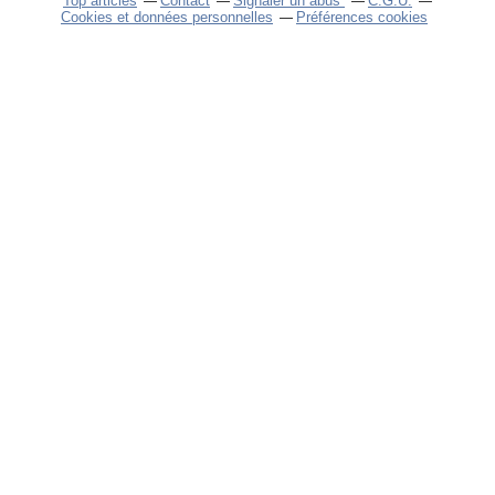
Top articles
Contact
Signaler un abus
C.G.U.
Cookies et données personnelles
Préférences cookies