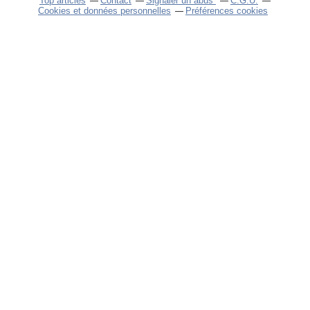
Top articles
Contact
Signaler un abus
C.G.U.
Cookies et données personnelles
Préférences cookies