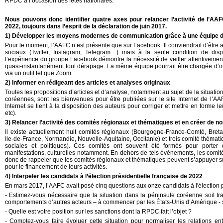
RPDC à l’occasion des fêtes nationales.
Nous pouvons donc identifier quatre axes pour relancer l’activité de l’AA
2022, toujours dans l’esprit de la déclaration de juin 2017.
1) Développer les moyens modernes de communication grâce à une équipe 
Pour le moment, l’AAFC n’est présente que sur Facebook. Il conviendrait d’être 
sociaux (Twitter, Instagram, Telegram…) mais à la seule condition de disp
l’expérience du groupe Facebook démontre la nécessité de veiller attentivement 
quasi-instantanément tout dérapage. La même équipe pourrait être chargée d’or
via un outil tel que Zoom.
2) Informer en rédigeant des articles et analyses originaux
Toutes les propositions d’articles et d’analyse, notamment au sujet de la situatio
coréennes, sont les bienvenues pour être publiées sur le site Internet de l’AA
Internet se tient à la disposition des auteurs pour corriger et mettre en forme le
etc).
3) Relancer l’activité des comités régionaux et thématiques et en créer de n
Il existe actuellement huit comités régionaux (Bourgogne-France-Comté, Bret
Ile-de-France, Normandie, Nouvelle-Aquitaine, Occitanie) et trois comité thémat
sociales et politiques). Ces comités ont souvent été formés pour porter d
manifestations, culturelles notamment. En dehors de tels événements, les comités
donc de rappeler que les comités régionaux et thématiques peuvent s’appuyer su
pour le financement de leurs activités.
4) Interpeler les candidats à l’élection présidentielle française de 2022
En mars 2017, l’AAFC avait posé cinq questions aux onze candidats à l'élection pr
- Estimez-vous nécessaire que la situation dans la péninsule coréenne soit tra
comportements d’autres acteurs – à commencer par les États-Unis d’Amérique - 
- Quelle est votre position sur les sanctions dont la RPDC fait l’objet ?
- Comptez-vous faire évoluer cette situation pour normaliser les relations en