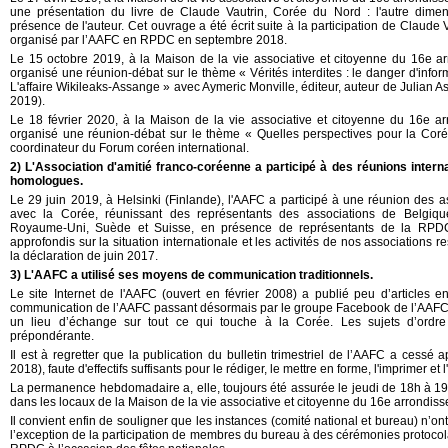
une présentation du livre de Claude Vautrin, Corée du Nord : l'autre dimen
présence de l'auteur. Cet ouvrage a été écrit suite à la participation de Claude 
organisé par l’AAFC en RPDC en septembre 2018.
Le 15 octobre 2019, à la Maison de la vie associative et citoyenne du 16e a
organisé une réunion-débat sur le thème « Vérités interdites : le danger d'inform
L'affaire Wikileaks-Assange » avec Aymeric Monville, éditeur, auteur de Julian 
2019).
Le 18 février 2020, à la Maison de la vie associative et citoyenne du 16e a
organisé une réunion-débat sur le thème « Quelles perspectives pour la Co
coordinateur du Forum coréen international.
2) L'Association d'amitié franco-coréenne a participé à des réunions inter
homologues.
Le 29 juin 2019, à Helsinki (Finlande), l'AAFC a participé à une réunion des 
avec la Corée, réunissant des représentants des associations de Belgiqu
Royaume-Uni, Suède et Suisse, en présence de représentants de la RPDC
approfondis sur la situation internationale et les activités de nos associations r
la déclaration de juin 2017.
3) L'AAFC a utilisé ses moyens de communication traditionnels.
Le site Internet de l'AAFC (ouvert en février 2008) a publié peu d’articles e
communication de l’AAFC passant désormais par le groupe Facebook de l’AAFC 
un lieu d’échange sur tout ce qui touche à la Corée. Les sujets d’ordre
prépondérante.
Il est à regretter que la publication du bulletin trimestriel de l’AAFC a cessé
2018), faute d'effectifs suffisants pour le rédiger, le mettre en forme, l'imprimer et 
La permanence hebdomadaire a, elle, toujours été assurée le jeudi de 18h à 19
dans les locaux de la Maison de la vie associative et citoyenne du 16e arrondiss
Il convient enfin de souligner que les instances (comité national et bureau) n’o
l’exception de la participation de membres du bureau à des cérémonies protocol