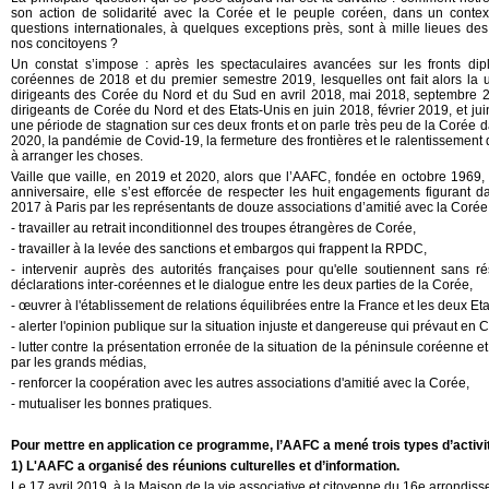
son action de solidarité avec la Corée et le peuple coréen, dans un context
questions internationales, à quelques exceptions près, sont à mille lieues de
nos concitoyens ?
Un constat s’impose : après les spectaculaires avancées sur les fronts dipl
coréennes de 2018 et du premier semestre 2019, lesquelles ont fait alors la u
dirigeants des Corée du Nord et du Sud en avril 2018, mai 2018, septembre 2
dirigeants de Corée du Nord et des Etats-Unis en juin 2018, février 2019, et 
une période de stagnation sur ces deux fronts et on parle très peu de la Corée da
2020, la pandémie de Covid-19, la fermeture des frontières et le ralentissement
à arranger les choses.
Vaille que vaille, en 2019 et 2020, alors que l’AAFC, fondée en octobre 1969, f
anniversaire, elle s’est efforcée de respecter les huit engagements figurant d
2017 à Paris par les représentants de douze associations d’amitié avec la Corée 
- travailler au retrait inconditionnel des troupes étrangères de Corée,
- travailler à la levée des sanctions et embargos qui frappent la RPDC,
- intervenir auprès des autorités françaises pour qu'elle soutiennent sans ré
déclarations inter-coréennes et le dialogue entre les deux parties de la Corée,
- œuvrer à l'établissement de relations équilibrées entre la France et les deux Et
- alerter l'opinion publique sur la situation injuste et dangereuse qui prévaut en 
- lutter contre la présentation erronée de la situation de la péninsule coréenne 
par les grands médias,
- renforcer la coopération avec les autres associations d'amitié avec la Corée,
- mutualiser les bonnes pratiques.
Pour mettre en application ce programme, l’AAFC a mené trois types d’activi
1) L'AAFC a organisé des réunions culturelles et d’information.
Le 17 avril 2019, à la Maison de la vie associative et citoyenne du 16e arrondis