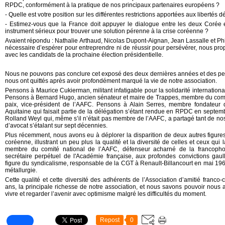
RPDC, conformément à la pratique de nos principaux partenaires européens ?
- Quelle est votre position sur les différentes restrictions apportées aux liberté
- Estimez-vous que la France doit appuyer le dialogue entre les deux Corée et
instrument sérieux pour trouver une solution pérenne à la crise coréenne ?
Avaient répondu : Nathalie Arthaud, Nicolas Dupont-Aignan, Jean Lassalle et Ph
nécessaire d’espérer pour entreprendre ni de réussir pour persévérer, nous pro
avec les candidats de la prochaine élection présidentielle.
Nous ne pouvons pas conclure cet exposé des deux dernières années et des pe
nous ont quittés après avoir profondément marqué la vie de notre association.
Pensons à Maurice Cukierman, militant infatigable pour la solidarité internatio
Pensons à Bernard Hugo, ancien sénateur et maire de Trappes, membre du com
paix, vice-président de l’AAFC. Pensons à Alain Serres, membre fondateur
Aquitaine qui faisait partie de la délégation s’étant rendue en RPDC en septe
Rolland Weyl qui, même s’il n’était pas membre de l’AAFC, a partagé tant de no
d’avocat s’étalant sur sept décennies.
Plus récemment, nous avons eu à déplorer la disparition de deux autres figures 
coréenne, illustrant un peu plus la qualité et la diversité de celles et ceux qu
membre du comité national de l’AAFC, défenseur acharné de la francopho
secrétaire perpétuel de l'Académie française, aux profondes convictions gaull
figure du syndicalisme, responsable de la CGT à Renault-Billancourt en mai 196
métallurgie.
Cette qualité et cette diversité des adhérents de l’Association d’amitié franco
ans, la principale richesse de notre association, et nous savons pouvoir nous a
vivre et regarder l’avenir avec optimisme malgré les difficultés du moment.
Repost
0