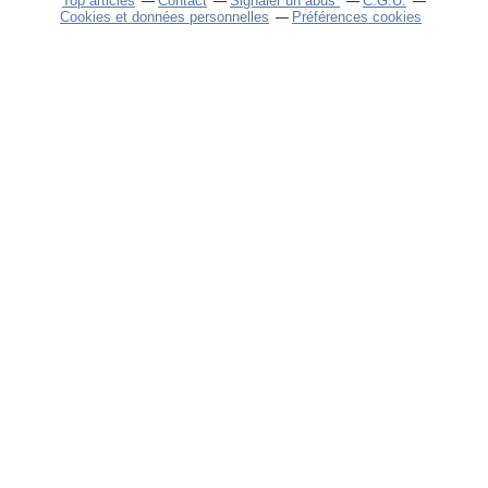
Top articles
Contact
Signaler un abus
C.G.U.
Cookies et données personnelles
Préférences cookies