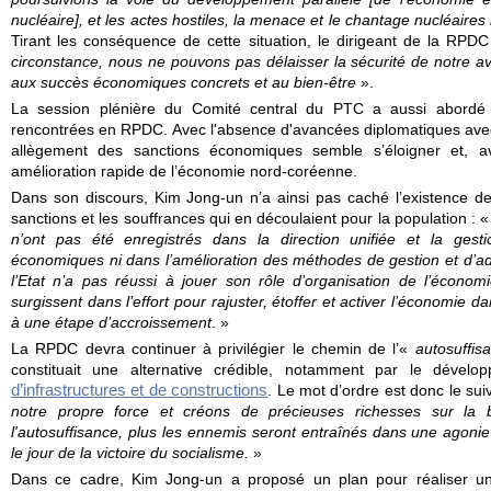
nucléaire], et les actes hostiles, la menace et le chantage nucléaire
Tirant les conséquence de cette situation, le dirigeant de la RPD
circonstance, nous ne pouvons pas délaisser la sécurité de notre 
aux succès économiques concrets et au bien-être
».
La session plénière du Comité central du PTC a aussi abordé l
rencontrées en RPDC. Avec l'absence d'avancées diplomatiques avec l
allègement des sanctions économiques semble s’éloigner et, ave
amélioration rapide de l’économie nord-coréenne.
Dans son discours, Kim Jong-un n’a ainsi pas caché l’existence des
sanctions et les souffrances qui en découlaient pour la population : «
n’ont pas été enregistrés dans la direction unifiée et la gesti
économiques ni dans l’amélioration des méthodes de gestion et d’ad
l’Etat n’a pas réussi à jouer son rôle d’organisation de l’économ
surgissent dans l’effort pour rajuster, étoffer et activer l’économie 
à une étape d’accroissement
. »
La RPDC devra continuer à privilégier le chemin de l’«
autosuffis
constituait une alternative crédible, notamment par le déve
d’infrastructures et de constructions
. Le mot d’ordre est donc le sui
notre propre force et créons de précieuses richesses sur la 
l'autosuffisance, plus les ennemis seront entraînés dans une agonie
le jour de la victoire du socialisme.
»
Dans ce cadre, Kim Jong-un a proposé un plan pour réaliser 