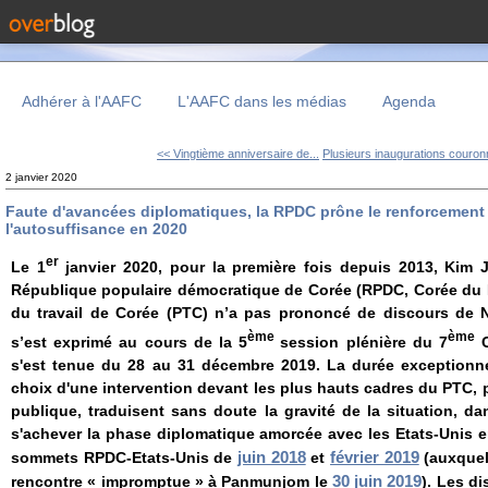
Adhérer à l'AAFC
L'AAFC dans les médias
Agenda
<< Vingtième anniversaire de...
Plusieurs inaugurations couronn
2 janvier 2020
Faute d'avancées diplomatiques, la RPDC prône le renforcement 
l'autosuffisance en 2020
er
Le 1
janvier 2020, pour la première fois depuis 2013, Kim
République populaire démocratique de Corée (RPDC, Corée du N
du travail de Corée (PTC) n’a pas prononcé de discours de N
ème
ème
s’est exprimé au cours de la 5
session plénière du 7
C
s'est tenue du 28 au 31 décembre 2019. La durée exceptionnel
choix d'une intervention devant les plus hauts cadres du PTC, 
publique, traduisent sans doute la gravité de la situation, 
s'achever la phase diplomatique amorcée avec les Etats-Unis e
juin 2018
février 2019
sommets RPDC-Etats-Unis de
et
(auxquels
30 juin 2019
rencontre « impromptue » à Panmunjom le
). Les d