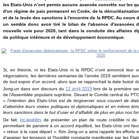
les Etats-Unis n’ont permis aucune avancée concrète sur les qu
d'un régime de paix permanent en Corée, de la dénucléarisatio
et de la levée des sanctions à l'encontre de la RPDC. Au cours
un semble donc avoir tiré le bilan de l'absence d'avancées d
nouvelle voie pour 2020, tant dans la conduite des affaires d
de politique intérieure et de développement économique.
Si, en théorie, ni les Etats-Unis ni la RPDC n’ont annoncé leur v
négociations, les dernières semaines de l'année 2019 semblent avoir
de tout espoir d’un accord, alors que se rapprochait la date butoir
12 avril 2019
Jong-un dans son discours du
lors de la première se
de l'Assemblé
e populaire suprême. Devant le Comité central du PT
«
l’intention des Etats-Unis est de tergiverser sous couvert de dial
d’atteindre leurs visées politiques et diplomatiques et en même tem
leurs sanctions dans le but d’user et d’affaiblir de plus en plus nos fo
incapables
De fait,
de présenter un plan de route crédible ni de 
permettant de parvenir à un accord équilibré, les Etats-Unis ont fav
« retour à la case départ ». Kim Jong-un a ainsi rappelé les effort
d'apaiser les tensions et l'hostilité constante manifestée par les Etat