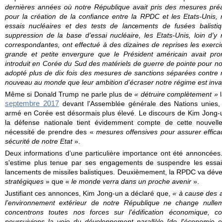
dernières années où notre République avait pris des mesures pré
pour la création de la confiance entre la RPDC et les Etats-Unis
essais nucléaires et des tests de lancements de fusées balistiqu
suppression de la base d’essai nucléaire, les Etats-Unis, loin d’
correspondantes, ont effectué à des dizaines de reprises les exercic
grande et petite envergure que le Président américain avait pr
introduit en Corée du Sud des matériels de guerre de pointe pour no
adopté plus de dix fois des mesures de sanctions séparées contre n
nouveau au monde que leur ambition d’écraser notre régime est invar
Même si Donald Trump ne parle plus de
« détruire complètement »
l
septembre 2017
devant l'Assemblée générale des Nations unies, 
armé en Corée est désormais plus élevé. Le discours de Kim Jong-u
la défense nationale tient évidemment compte de cette nouvelle
nécessité de prendre des «
mesures offensives pour assurer efficac
sécurité de notre Etat
».
Deux informations d’une particulière importance ont été annonc
ées
s'estime plus tenue par ses engagements de suspendre les
essais
lancements de missiles balistiques
. Deuxièmement, la RPDC va dé
ve
stratégiques
» que «
le monde verra dans un proche avenir
».
Justifiant ces annonces, Kim Jong-un a déclaré que,
« à cause des a
l’environnement extérieur de notre République ne change null
concentrons toutes nos forces sur l’édification économique, 
poursuivions la voie du développement parallèle [de l'économie 