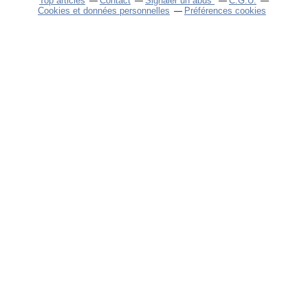
Top articles
Contact
Signaler un abus
C.G.U.
Cookies et données personnelles
Préférences cookies