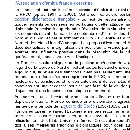
l'Association d'amitié franco-coréenne
.
La France rate ici une troisième occasion d'établir des relat
la RPDC (après 1994 et 2000). Outre son caractère parfai
tradition diplomatique française
- qui est de reconnaître 
gouvernements ou des régimes politiques -, cette attitude mar
diplomatie française à appréhender l'évolution de la situatio
les sommets d'avril, de mai et de septembre 2018 entre les d
Nord et du Sud, et par le sommet de juin 2018 entre les dir
Nord et des États-Unis d'Amérique. Les propos d'Emmanuel M
décontextualisés et marginalisent un peu plus la France par
exercer une influence positive dans la résolution de la cr
généralement, dans la zone Asie-Pacifique.
La France a voulu s'aligner sur la position américaine de «
l’égard de la Corée du Nord en votant toutes les sanctions éc
aujourd'hui, la levée des sanctions n'est pas seulement un
réponse aux efforts déjà accomplis par la RPDC, à commencer
nucléaires et balistiques et le démantèlement de ses sites d
sanctions est une nécessité pour ne pas faire de la vie des p
d'ajustement des besoins diplomatiques du moment.
Au moment où le Président Moon Jae-in effectue une tourn
déplorable que la France continue une diplomatie d’agress
guerre de Corée
héritée de la période de la
(1950-1953). La F
l'Union européenne (avec l'Estonie) à ne pas reconnaître l
retrouver à contre-courant des autres pays de l'Union e
officiellement, des États-Unis eux-mêmes ! Ce cavalier seul d
dos à ses meilleures traditions diplomatiques pour obéir a
conservatrices ne saurait toutefois être qualifié de poli