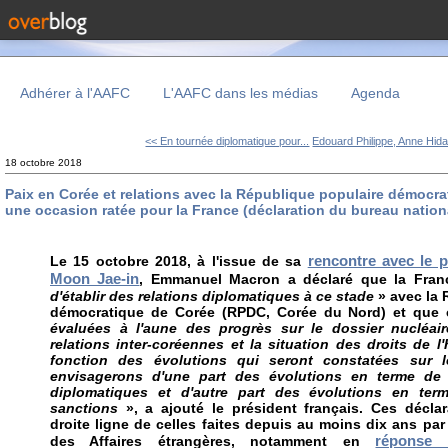
Adhérer à l'AAFC
L'AAFC dans les médias
Agenda
<< En tournée diplomatique pour...
Edouard Philippe, Anne Hidal
18 octobre 2018
Paix en Corée et relations avec la République populaire démocra
une occasion ratée pour la France (déclaration du bureau nation
rencontre avec le 
Le 15 octobre 2018, à l'issue de sa
Moon Jae-in
, Emmanuel Macron a déclaré que la Fra
d'établir des relations diplomatiques à ce stade
» avec la
démocratique de Corée (RPDC, Corée du Nord) et que 
évaluées à l'aune des progrès sur le dossier nucléair
relations inter-coréennes et la situation des droits de 
fonction des évolutions qui seront constatées sur 
envisagerons d'une part des évolutions en terme de re
diplomatiques et d'autre part des évolutions en ter
sanctions
», a ajouté le président français. Ces décla
droite ligne de celles faites depuis au moins dix ans par 
réponse 
des Affaires étrangères, notamment en