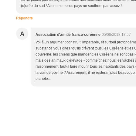
(c)orée du sud ! A mon sens ces pays ne souffrent pas assez !
Répondre
A
Association d'amitié franco-coréenne
05/08/2018 13:57
Voilà un argument construit, imparable, et surtout profondém
substance vous dites "qu'ils crèvent tous, les Coréens et les 
gouverne, les chiens que mangent les Coréens ne sont pas 
mais des animaux d'élevage - comme chez nous les vaches à vi
raisonnement, faut-il faire mourir tous les habitants des pay
la viande bovine ? Assurément, il ne resterait plus beaucoup
planète...