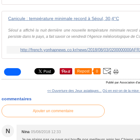
Canicule : température minimale record à Séoul, 30,4°C
Séoul a affiché la nuit dernière une nouvelle température minimale record
persiste dans le pays, a fait savoir ce vendredi l'Agence météorologique de 
http://french.yonhapnews.co.kr/news/2018/08/03/0200000000A
Repost
0
Publié par Association d'a
<< Ouverture des Jeux asiatiques...
Où en est-on de la mise 
commentaires
Ajouter un commentaire
N
Nina
05/08/2018 12:33
Je ne plains pas ce pays qui bouffe nos meilleurs amis les Chiens, co