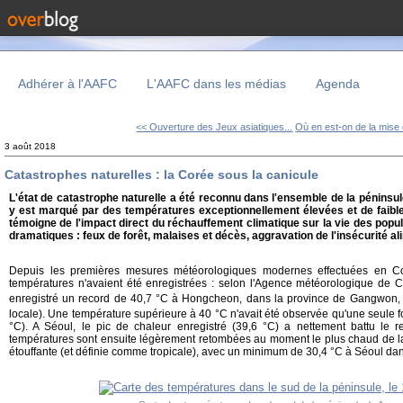
Adhérer à l'AAFC
L'AAFC dans les médias
Agenda
<< Ouverture des Jeux asiatiques...
Où en est-on de la mise 
3 août 2018
Catastrophes naturelles : la Corée sous la canicule
L'état de catastrophe naturelle a été reconnu dans l'ensemble de la péninsul
y est marqué par des températures exceptionnellement élevées et de faibles
témoigne de l'impact direct du réchauffement climatique sur la vie des pop
dramatiques : feux de forêt, malaises et décès, aggravation de l'insécurité al
Depuis les premières mesures météorologiques modernes effectuées en Co
températures n'avaient été enregistrées : selon l'Agence météorologique de 
enregistré un record de 40,7 °C à Hongcheon, dans la province de Gangwon, 
locale). Une température supérieure à 40 °C n'avait été observée qu'une seule f
°C). A Séoul, le pic de chaleur enregistré (39,6 °C) a nettement battu le 
températures sont ensuite légèrement retombées au moment le plus chaud de la 
étouffante (et définie comme tropicale), avec un minimum de 30,4 °C à Séoul dans