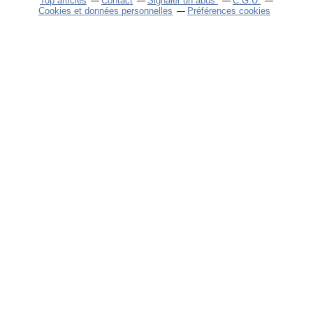
Top articles
Contact
Signaler un abus
C.G.U.
Cookies et données personnelles
Préférences cookies