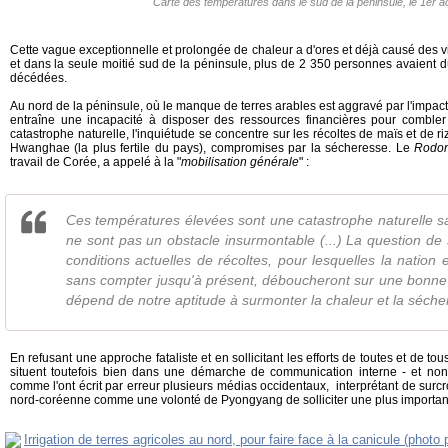
Carte des températures dans le sud de la péninsule, le 1er a
Cette vague exceptionnelle et prolongée de chaleur a d'ores et déjà causé des vi
et dans la seule moitié sud de la péninsule, plus de 2 350 personnes avaient dû
décédées.
Au nord de la péninsule, où le manque de terres arables est aggravé par l'impact
entraîne une incapacité à disposer des ressources financières pour combler 
catastrophe naturelle, l'inquiétude se concentre sur les récoltes de maïs et de 
Hwanghae (la plus fertile du pays), compromises par la sécheresse. Le
Rodo
travail de Corée, a appelé à la "
mobilisation générale
" :
Ces températures élevées sont une catastrophe naturelle s
ne sont pas un obstacle insurmontable (...) La question de 
conditions actuelles de récoltes, pour lesquelles la nation e
sans compter jusqu'à présent, déboucheront sur une bonne
dépend de notre aptitude à surmonter la chaleur et la séch
En refusant une approche fataliste et en sollicitant les efforts de toutes et de to
situent toutefois bien dans une démarche de communication interne - et no
comme l'ont écrit par erreur plusieurs médias occidentaux, interprétant de surcro
nord-coréenne comme une volonté de Pyongyang de solliciter une plus important