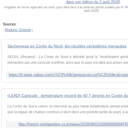
Irrigation de terres agricoles au nord, pour faire face à la canicule (photo publiée par le
août 2018)
Sources :
Rodong Sinmun
-
;
Sécheresse en Corée du Nord, les récoltes céréalières menacées
SEOUL (Reuters) - La Corée du Nord a décrété jeudi la "mobilisation génér
menacées par une canicule extrême, alors que le pays est déjà aux prises ave
(LEAD) Canicule : température record de 40,7 degrés en Corée d
La Corée du Sud a connu ce mercredi sa plus haute température jamais enre
que la vague de chaleur continue à sévir dans une grande partie du pays, a an
http://french.yonhapnews.co.kr/news/2018/08/01/0200000000A