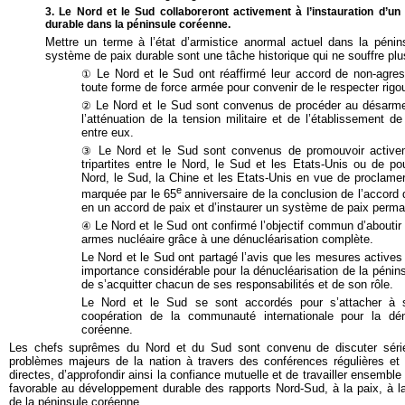
3. Le Nord et le Sud collaboreront activement à l’instauration d’
durable dans la péninsule coréenne.
Mettre un terme à l’état d’armistice anormal actuel dans la pénin
système de paix durable sont une tâche historique qui ne souffre plu
Le Nord et le Sud ont réaffirmé leur accord de non-agres
①
toute forme de force armée pour convenir de le respecter rig
Le Nord et le Sud sont convenus de procéder au désarme
②
l’atténuation de la tension militaire et de l’établissement de
entre eux.
Le Nord et le Sud sont convenus de promouvoir activeme
③
tripartites entre le Nord, le Sud et les Etats-Unis ou de pou
Nord, le Sud, la Chine et les Etats-Unis en vue de proclamer
e
marquée par le 65
anniversaire de la conclusion de l’accord d
en un accord de paix et d’instaurer un système de paix perma
Le Nord et le Sud ont confirmé l’objectif commun d’abouti
④
armes nucléaire grâce à une dénucléarisation complète.
Le Nord et le Sud ont partagé l’avis que les mesures actives
importance considérable pour la dénucléarisation de la péni
de s’acquitter chacun de ses responsabilités et de son rôle.
Le Nord et le Sud se sont accordés pour s’attacher à s
coopération de la communauté internationale pour la dén
coréenne.
Les chefs suprêmes du Nord et du Sud sont convenu de discuter sér
problèmes majeurs de la nation à travers des conférences régulières et 
directes, d’approfondir ainsi la confiance mutuelle et de travailler ensemble
favorable au développement durable des rapports Nord-Sud, à la paix, à la 
de la péninsule coréenne.