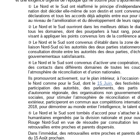
et une exigence urgente de l’époque qui ne souffre plus d’ajournemen
Le Nord et le Sud ont réaffirmé le principe d’indépendan
①
nation doit décider elle-même de son destin et sont convenus
déclarations et tous les accords déjà adoptés entre eux pour
au niveau de l’amélioration et du développement de leurs rapp
Le Nord et le Sud ouvriront dans les meilleurs délais le d
②
tous les domaines, dont des pourparlers à haut rang, pou
visant à appliquer les points convenus lors de la conférence
Le Nord et le Sud sont convenus d’établir dans la zone 
③
liaison Nord-Sud où les autorités des deux parties stationne
consultation étroite entre les autorités des deux parties, d’é
gouvernementaux satisfaisants.
Le Nord et le Sud sont convenus d’activer une coopération,
④
des contacts dans différents domaines de toutes les couch
l’atmosphère de réconciliation et d’union nationales.
Ils promouvront activement, sur le plan intérieur, à l’occasion
15 Juin
le Nord comme pour le Sud, dont le
, des festivit
participation des autorités, des parlements, des partis 
d’autonomie régionale, des organisations non gouvernement
sociales, pour stimuler l’atmosphère de réconciliation et d
extérieur, participeront en commun aux compétitions internati
2018, pour démontrer au monde entier l’intelligence, le talent e
Le Nord et le Sud sont tombés d’accord pour s’attacher à
⑤
humanitaires engendrés par la division nationale et pour ouv
Rouge Nord-Sud en vue de résoudre par consultation les d
retrouvailles entre proches et parents dispersés.
Dans l’immédiat, des retrouvailles entre proches et parents di
du 15 Août prochain.