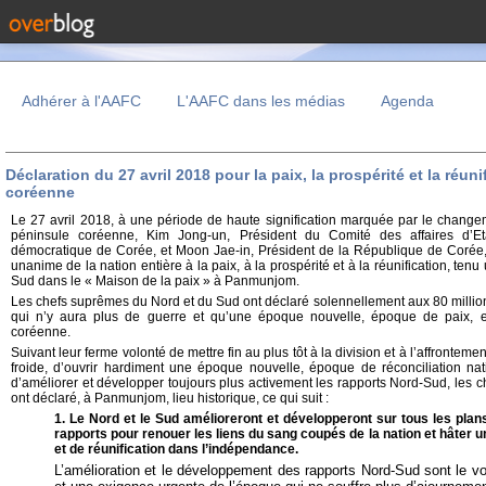
Adhérer à l'AAFC
L'AAFC dans les médias
Agenda
Déclaration du 27 avril 2018 pour la paix, la prospérité et la réun
coréenne
Le 27 avril 2018, à une période de haute signification marquée par le changem
péninsule coréenne, Kim Jong-un, Président du Comité des affaires d’E
démocratique de Corée, et Moon Jae-in, Président de la République de Corée, 
unanime de la nation entière à la paix, à la prospérité et à la réunification, t
Sud dans le « Maison de la paix » à Panmunjom.
Les chefs suprêmes du Nord et du Sud ont déclaré solennellement aux 80 millio
qui n’y aura plus de guerre et qu’une époque nouvelle, époque de paix, e
coréenne.
Suivant leur ferme volonté de mettre fin au plus tôt à la division et à l’affrontemen
froide, d’ouvrir hardiment une époque nouvelle, époque de réconciliation nati
d’améliorer et développer toujours plus activement les rapports Nord-Sud, les
ont déclaré, à Panmunjom, lieu historique, ce qui suit :
1. Le Nord et le Sud amélioreront et développeront sur tous les pla
rapports pour renouer les liens du sang coupés de la nation et hâter
et de réunification dans l’indépendance.
L’amélioration et le développement des rapports Nord-Sud sont le v