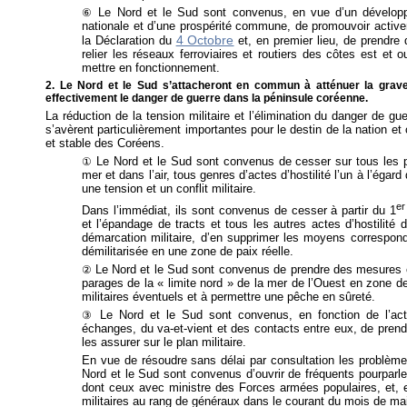
Le Nord et le Sud sont convenus, en vue d’un développ
⑥
nationale et d’une prospérité commune, de promouvoir activ
4 Octobre
la Déclaration du
et, en premier lieu, de prendre
relier les réseaux ferroviaires et routiers des côtes est et 
mettre en fonctionnement.
2. Le Nord et le Sud s’attacheront en commun à atténuer la grave 
effectivement le danger de guerre dans la péninsule coréenne.
La réduction de la tension militaire et l’élimination du danger de g
s’avèrent particulièrement importantes pour le destin de la nation et
et stable des Coréens.
Le Nord et le Sud sont convenus de cesser sur tous les p
①
mer et dans l’air, tous genres d’actes d’hostilité l’un à l’égar
une tension et un conflit militaire.
e
Dans l’immédiat, ils sont convenus de cesser à partir du 1
et l’épandage de tracts et tous les autres actes d’hostilité
démarcation militaire, d’en supprimer les moyens correspond
démilitarisée en une zone de paix réelle.
Le Nord et le Sud sont convenus de prendre des mesures ef
②
parages de la « limite nord » de la mer de l’Ouest en zone de
militaires éventuels et à permettre une pêche en sûreté.
Le Nord et le Sud sont convenus, en fonction de l’act
③
échanges, du va-et-vient et des contacts entre eux, de prend
les assurer sur le plan militaire.
En vue de résoudre sans délai par consultation les problèmes
Nord et le Sud sont convenus d’ouvrir de fréquents pourparlers
dont ceux avec ministre des Forces armées populaires, et, e
militaires au rang de généraux dans le courant du mois de ma