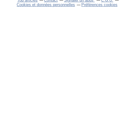
Top articles
Contact
Signaler un abus
C.G.U.
Cookies et données personnelles
Préférences cookies