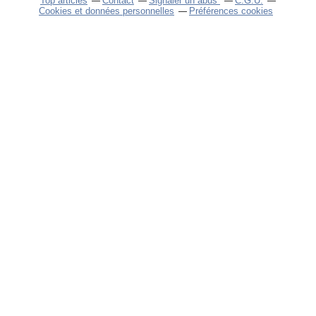
Top articles
Contact
Signaler un abus
C.G.U.
Cookies et données personnelles
Préférences cookies