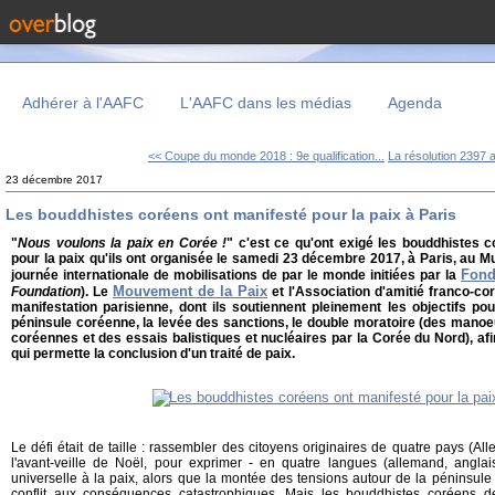
Adhérer à l'AAFC
L'AAFC dans les médias
Agenda
<< Coupe du monde 2018 : 9e qualification...
La résolution 2397 a
23 décembre 2017
Les bouddhistes coréens ont manifesté pour la paix à Paris
"
Nous voulons la paix en Corée !
" c'est ce qu'ont exigé les bouddhistes c
pour la paix qu'ils ont organisée le samedi 23 décembre 2017, à Paris, au Mur
Fond
journée internationale de mobilisations de par le monde initiées par la
Mouvement de la Paix
Foundation
). Le
et l'Association d'amitié franco-co
manifestation parisienne, dont ils soutiennent pleinement les objectifs po
péninsule coréenne, la levée des sanctions, le double moratoire (des manoe
coréennes et des essais balistiques et nucléaires par la Corée du Nord), af
qui permette la conclusion d'un traité de paix.
Le défi était de taille : rassembler des citoyens originaires de quatre pays (A
l'avant-veille de Noël, pour exprimer - en quatre langues (allemand, anglais,
universelle à la paix, alors que la montée des tensions autour de la péninsul
conflit aux conséquences catastrophiques. Mais les bouddhistes coréens d