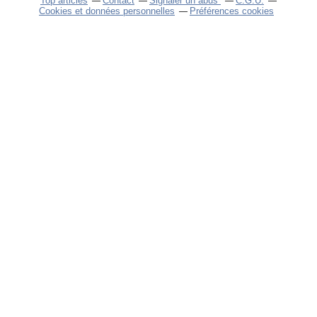
Top articles
Contact
Signaler un abus
C.G.U.
Cookies et données personnelles
Préférences cookies