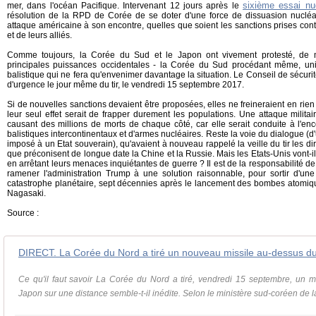
sixième essai nuc
mer, dans l'océan Pacifique. Intervenant 12 jours après le
résolution de la RPD de Corée de se doter d'une force de dissuasion nucléa
attaque américaine à son encontre, quelles que soient les sanctions prises contre
et de leurs alliés.
Comme toujours, la Corée du Sud et le Japon ont vivement protesté, de 
principales puissances occidentales - la Corée du Sud procédant même, unil
balistique qui ne fera qu'envenimer davantage la situation. Le Conseil de sécurit
d'urgence le jour même du tir, le vendredi 15 septembre 2017.
Si de nouvelles sanctions devaient être proposées, elles ne freineraient en rie
leur seul effet serait de frapper durement les populations. Une attaque militai
causant des millions de morts de chaque côté, car elle serait conduite à l'en
balistiques intercontinentaux et d'armes nucléaires. Reste la voie du dialogue (d'
imposé à un Etat souverain), qu'avaient à nouveau rappelé la veille du tir les di
que préconisent de longue date la Chine et la Russie. Mais les Etats-Unis vont-il
en arrêtant leurs menaces inquiétantes de guerre ? Il est de la responsabilité 
ramener l'administration Trump à une solution raisonnable, pour sortir d'une
catastrophe planétaire, sept décennies après le lancement des bombes atomiq
Nagasaki.
Source :
DIRECT. La Corée du Nord a tiré un nouveau missile au-dessus d
Ce qu'il faut savoir La Corée du Nord a tiré, vendredi 15 septembre, un m
Japon sur une distance semble-t-il inédite. Selon le ministère sud-coréen de l