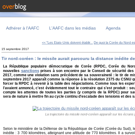
Adhérer à l'AAFC
L'AAFC dans les médias
Agenda
<< "Les Etats-Unis doivent établir...
De quoi la Corée du Nord est
15 septembre 2017
Tir nord-coréen : le missile aurait parcouru la distance inédite d
La République populaire démocratique de Corée (RPDC, Corée du Nord
sanctions
nouvelles
prises à son encontre par le Conseil de sécurité des
2017, comme une violation sans précédent de sa souveraineté : le tir de mis
septembre 2017 apparaît comme la réponse à la résolution 2375 du CSNU qu
forcer la RPDC à revenir à la table des négociations. Comme tous les exper
l'avaient annoncé, c'est évidemment tout le contraire qui s'est produit : se
compte les attentes de toutes les parties (y compris de la RPDC) pour sau
sera de nature à mettre fin au cycle continu d'escalade des tensions et des s
La trajectoire du missile nord-coréen apparaît sur les écrans 
Selon le ministère de la Défense de la République de Corée (Corée du Sud), le
inédite : 3 700 kilomètres, atteignant une altitude de 770 kilomètres. Il a surv