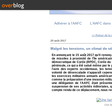
Adhérer à l'AAFC
L'AAFC dans 
<< Retour de la d
20 août 2017
Malgré les tensions, un climat de s
En annonçant le 15 août 2017 qu'il renonçai
de missiles à proximité de l'île américa
démocratique de Corée (RPDC, Corée du No
péninsule, ce qui a été salué même par l
l'avis des experts occidentaux, les tens
volonté de désescalade n'apparaît cepend
les exercices militaires annuels américa
comme la préparation d'une invasion mili
une délégation de l'AAFC était présent
suspension de ses activités éditoriales, 
compte rendu de ce déplacement, nous ren
Une fa