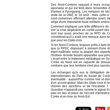
Des Nord-Coréens vaquant à leurs occupati
japonaise et qui est férié dans l'ensemble d
d'armes à Pyongyang. Les mesures de sécuri
visite de la DMZ, le 18 août - mais celle-ci i
nord-coréennes affirmant attendre avant d
siège d'une importante base militaire améric
Comment expliquer une telle différence de 
voir la crise dégénérer en conflit ouvert tr
sont tout aussi proches de la RPD de Cor
considérait qu'il y avait une menace dans le
que pour les Etats-Unis
Si les Nord-Coréens, toujours prêts à faire fa
que la RPDC disposant à présent d'une dis
étant maîtrisée selon la plupart des expert
l'histoire récente faisant apparaître que j
L'écart entre le traitement médiatique en Oc
Corée du Nord est en capacité de dissuad
contraire que leur territoire n'est plus sanctu
Les échanges qu'a eus la délégation de
internationales du Parti du travail de Cor
éventualité - aujourd'hui comme hier et demai
d'un accord global. Mais les Etats-Unis et leu
chemin des sanctions et de l'escalade ? 
Guardian
n'apparaît pas comme le signal d'un
paix en lieu et place de l'accord d'armistice
Corée et en Asie du Nord-Est.