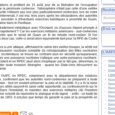
ons et profitant du 15 août, jour de la libération de l'occupation
e la péninsule coréenne : l'atmosphère n'était pas celle d'une veillée
Reche
té n'étaient pas non plus particulièrement renforcées lors de notre
ntervenait, il est vrai, trois jours après les déclarations des autorités
e procéder à d'éventuels exercices balistiques à proximité de Guam,
aine dans le Pacifique.
traitement médiatique avec l'Occident, où d'aucuns étaient prompts à
D'où v
ès rapidement ? Car les exercices militaires américano - sud-coréennes
ée que le serait de Guam un tir de missile nord-coréen. Si l'on
s deux cas, celle-ci serait alors équivalente tant pour la RPD de Corée
ce à une attaque, affichaient le calme des vieilles troupes, la vérité est
suasion nucléaire complète (la miniaturisation des têtes nucléaires
L'AAFC
s occidentaux) se trouve au contraire plus en sécurité qu'auparavant,
amais une puissance nucléaire n'attaque une autre puissance nucléaire.
Histo
cident et en RPDC peut alors s'expliquer par le fait que, désormais, la
er toute invasion étrangère - quand les Etats-Unis découvrent au
Statu
arisé.
Insta
L'AAF
 l'AAFC en RPDC, notamment avec le département des relations
ée, confirment que les autorités nord-coréennes se préparent à toute
Rappo
n - tout en voulant préserver la paix et la stabilité. Il y a là la base
Rappo
rs alliés sauront-ils saisir cette opportunité, ou continueront-ils sur le
Rappo
Dans l'immédiat, le maintien des exercices militaires
Ulji Freedom
Rappo
e volonté de reprendre le dialogue et de signer - enfin - un traité de
Rappo
 de 1953. Il est plus que temps de garantir la paix et la prospérité en
Rappo
Rappo
Rappo
Rappo
Repost
0