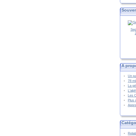
Souven
Sep
A prop
Un pa
78 mi
La gé
L'alp
Les 
Plus 
Appre
Catégo
Relat