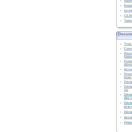
Naufr
Relat
Archi
CIL
Taek
Docume
Trois 
Commu
Résol
Natio
Proje
démoc
Accor
Progr
toute 
Décla
Décla
six
Décla
des r
Décla
et la
Décl
Accor
Pétit