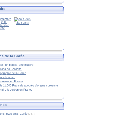
irs
Août 2006
tembre
2008
os de la Corée
ys, un peuple, une histoire
llions de Coréens
ographie de la Corée
habet coréen
Coréens en France
de 11.000 Français adoptés d'origine coréenne
ndre le coréen en France
ries
ions Etats-Unis-Corée
(357)