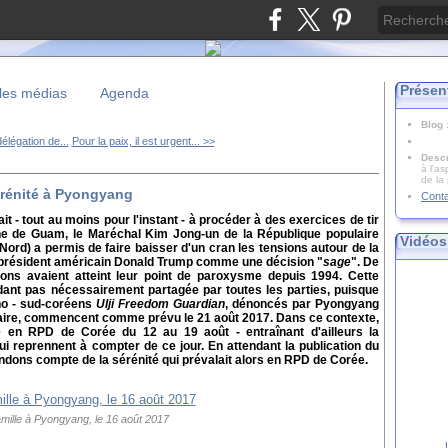
Présen
les médias
Agenda
Blog
élégation de...
Pour la paix, il est urgent... >>
Descr
à l'as
de la
érénité à Pyongyang
Cont
t - tout au moins pour l'instant - à procéder à des exercices de tir
ine de Guam, le Maréchal Kim Jong-un de la République populaire
Vidéos
rd) a permis de faire baisser d'un cran les tensions autour de la
e président américain Donald Trump comme une décision "
sage
". De
ions avaient atteint leur point de paroxysme depuis 1994. Cette
ant pas nécessairement partagée par toutes les parties, puisque
no - sud-coréens
Ulji Freedom Guardian
, dénoncés par Pyongyang
taire, commencent comme prévu le 21 août 2017. Dans ce contexte,
e en RPD de Corée du 12 au 19 août - entraînant d'ailleurs la
qui reprennent à compter de ce jour. En attendant la publication du
dons compte de la sérénité qui prévalait alors en RPD de Corée.
mille à Pyongyang, le 16 août 2017