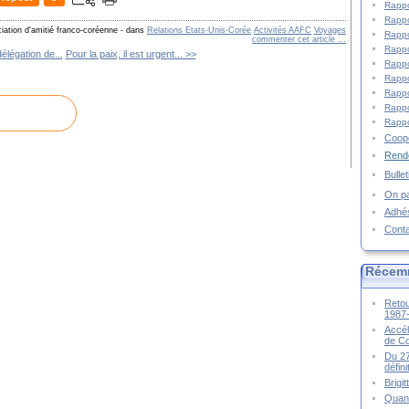
Rappo
Rappo
iation d'amitié franco-coréenne
-
dans
Relations Etats-Unis-Corée
Activités AAFC
Voyages
Rappo
commenter cet article
…
Rappo
élégation de...
Pour la paix, il est urgent... >>
Rappo
Rappo
Rappo
Rappo
Rappo
Coopé
Rende
Bulle
On pa
Adhé
Cont
Récem
Retou
1987
Accél
de C
Du 27
défin
Brigi
Quand