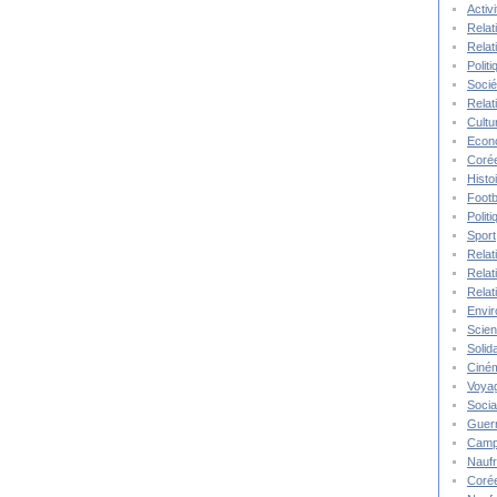
Activ
Relat
Relat
Polit
Socié
Relat
Cultu
Econ
Corée
Histo
Footb
Polit
Sport
Relat
Relat
Relat
Envi
Scie
Solida
Ciné
Voya
Socia
Guer
Camp
Nauf
Corée