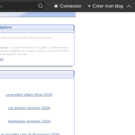
Connexion
+
Créer mon blog
tation
: Association d'amitié franco-coréenne
iption
: Soutenir la paix en Corée, conformément
piration légitime du peuple coréen et dans l’intérêt
 paix dans le monde
act
La première affaire d'État (2026)
Les femmes docteurs (2026)
Handicapés pongistes (2026)
Les nouvelles cités de Pyongyang (2026)