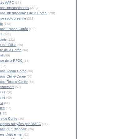
ités AAFC
(353)
ions intercoréennes
(278)
ions internationales de la Corée
(238)
ique sud-coréenne
(213)
té
(173)
ions France-Corée
(160)
re
(141)
omie
(121)
 et médias
(95)
ire de la Corée
(90)
all
(89)
ique de la RPDC
(88)
(87)
ions Japon-Corée
(80)
ions Chine-Corée
(60)
ions Russie-Corée
(58)
ronnement
(57)
nces
(50)
rité
(49)
ma
(46)
ges
(37)
l
(35)
re de Corée
(34)
agnes relayées par l'AAFC
(31)
rage du "Cheonan"
(26)
ns d'outre mer
(21)