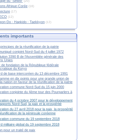
age du "Sewol"
(20)
ions Afrique-Corée
(18)
tecture
(17)
RECO
(12)
won-Do - Hapkido - Taekkyon
(12)
nts importants
principes de la réunification de la patrie
niqué conjoint Nord-Sud du 4 juillet 1972
ution 3390 B de l'Assemblée générale des
ns Unies
t de fondation de la République fédérale
ratique du Koryo
d de base intercoréen du 13 décembre 1991
amme en dix points pour une grande union de
la nation en faveur de la réunification de la patrie
ration commune Nord-Sud du 15 juin 2000
ration conjointe du 4ème tour des Pourparlers à
ration du 4 octobre 2007 pour le développement
apports Nord-Sud, la paix et la prospérité
ration du 27 avril 2018 pour la paix, la prospérité
 réunification de la péninsule coréenne
aration commune du 19 septembre 2018
d militaire global du 19 septembre 2018
ion pour un traité de paix