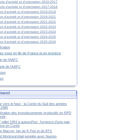
rts d'activité et d'orientation 2016-2017
rts d'activité et d'orientation 2017-2018
rt d'activité et d'orientation 2018-2019
rt d'activité et d'orientation 2019-2021
rt d'activité et d'orientation 2021-2022
rt d'activité et d'orientation 2022-2023
rt d'activité et d'orientation 2023-2024
rt d'activité et d'orientation 2024-2025
rt d'activité et d'orientation 2025-2026
ration
z-vous en Ile-de-France et en province
tin de l'AAFC
rle de l'AAFC
sion
act
ment
r vers le futur : la Corée du Sud des années
-1988
ération des investissements productifs en RPD
orée
 juillet 1953 à aujourd’hui : l’urgence d’une paix
itive en Corée
tte Macron, fan de K-Pop et de BTS
 Montreuil était jumelée avec Nampo