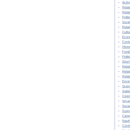
Activ
Relat
Relat
Polit
Socié
Relat
Cultu
Econ
Corée
Histo
Footb
Polit
Sport
Relat
Relat
Relat
Envi
Scie
Solida
Ciné
Voya
Socia
Guer
Camp
Nauf
Corée