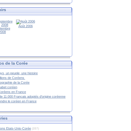
irs
Août 2006
tembre
2008
os de la Corée
ys, un peuple, une histoire
llions de Coréens
ographie de la Corée
habet coréen
Coréens en France
de 11.000 Français adoptés d'origine coréenne
ndre le coréen en France
ries
ions Etats-Unis-Corée
(357)