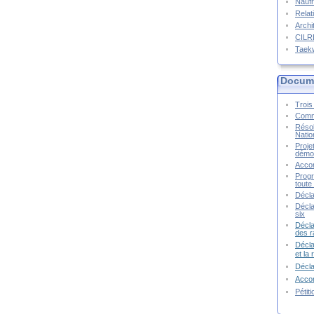
Naufr
Relat
Archi
CIL
Taek
Docume
Trois 
Commu
Résol
Natio
Proje
démoc
Accor
Progr
toute 
Décla
Décla
six
Décla
des r
Décla
et la
Décl
Accor
Pétit