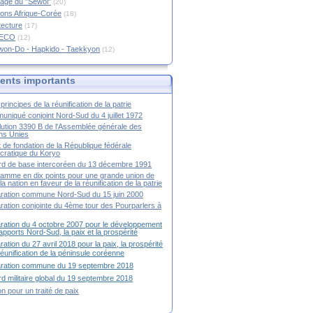
age du "Sewol"
(20)
ions Afrique-Corée
(18)
tecture
(17)
RECO
(12)
won-Do - Hapkido - Taekkyon
(12)
nts importants
principes de la réunification de la patrie
niqué conjoint Nord-Sud du 4 juillet 1972
ution 3390 B de l'Assemblée générale des
ns Unies
t de fondation de la République fédérale
ratique du Koryo
d de base intercoréen du 13 décembre 1991
amme en dix points pour une grande union de
la nation en faveur de la réunification de la patrie
ration commune Nord-Sud du 15 juin 2000
ration conjointe du 4ème tour des Pourparlers à
ration du 4 octobre 2007 pour le développement
apports Nord-Sud, la paix et la prospérité
ration du 27 avril 2018 pour la paix, la prospérité
 réunification de la péninsule coréenne
aration commune du 19 septembre 2018
d militaire global du 19 septembre 2018
ion pour un traité de paix