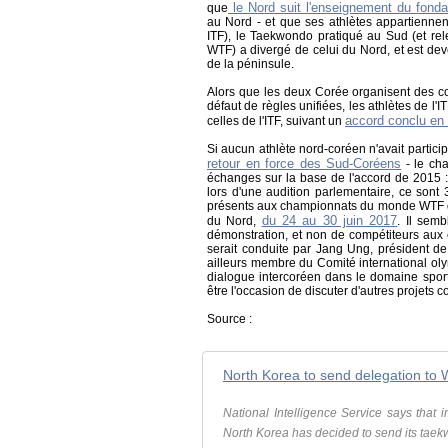
le Nord suit l'enseignement du fonda
que
au Nord - et que ses athlètes appartienne
ITF), le Taekwondo pratiqué au Sud (et re
WTF) a divergé de celui du Nord, et est dev
de la péninsule.
Alors que les deux Corée organisent des co
défaut de règles unifiées, les athlètes de l'
accord conclu en
celles de l'ITF, suivant un
Si aucun athlète nord-coréen n'avait partic
retour en force des Sud-Coréens
- le ch
échanges sur la base de l'accord de 2015 
lors d'une audition parlementaire, ce son
présents aux championnats du monde WTF qu
du 24 au 30 juin 2017
du Nord,
. Il semb
démonstration, et non de compétiteurs aux
serait conduite par Jang Ung, président de
ailleurs membre du Comité international 
dialogue intercoréen dans le domaine spor
être l'occasion de discuter d'autres projet
Source :
North Korea to send delegation t
National Intelligence Service says that 
North Korea has decided to send its tae