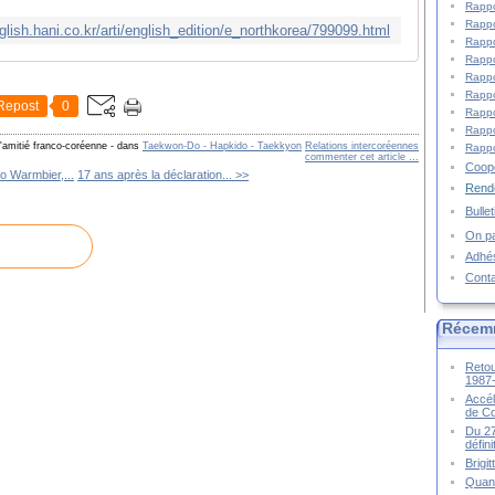
Rappo
Rappo
nglish.hani.co.kr/arti/english_edition/e_northkorea/799099.html
Rappo
Rappo
Rappo
Rappo
Repost
0
Rappo
Rappo
d'amitié franco-coréenne
-
dans
Taekwon-Do - Hapkido - Taekkyon
Relations intercoréennes
Rappo
commenter cet article
…
Coopé
to Warmbier,...
17 ans après la déclaration... >>
Rende
Bulle
On pa
Adhé
Cont
Récem
Retou
1987
Accél
de C
Du 27
défin
Brigi
Quand