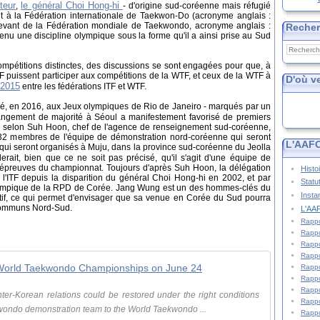
teur
le général Choi Hong-hi
,
- d'origine sud-coréenne mais réfugié
nt à la Fédération internationale de Taekwon-Do (acronyme anglais :
levant de la Fédération mondiale de Taekwondo, acronyme anglais :
Reche
enu une discipline olympique sous la forme qu'il a ainsi prise au Sud
mpétitions distinctes, des discussions se sont engagées pour que, à
ITF puissent participer aux compétitions de la WTF, et ceux de la WTF à
D'où v
 2015
entre les fédérations ITF et WTF.
ipé, en 2016, aux Jeux olympiques de Rio de Janeiro - marqués par un
angement de majorité à Séoul a manifestement favorisé de premiers
: selon Suh Hoon, chef de l'agence de renseignement sud-coréenne,
t 32 membres de l'équipe de démonstration nord-coréenne qui seront
L'AAFC
i seront organisés à Muju, dans la province sud-coréenne du Jeolla
lerait, bien que ce ne soit pas précisé, qu'il s'agit d'une équipe de
 épreuves du championnat. Toujours d'après Suh Hoon, la délégation
Histo
 l'ITF depuis la disparition du général Choi Hong-hi en 2002, et par
Statu
olympique de la RPD de Corée. Jang Wung est un des hommes-clés du
Insta
tif, ce qui permet d'envisager que sa venue en Corée du Sud pourra
s communs Nord-Sud.
L'AAF
Rappo
Rappo
Rappo
Rappo
o World Taekwondo Championships on June 24
Rappo
Rappo
Rappo
inter-Korean relations could be restored under the right conditions
Rappo
kwondo demonstration team to the World Taekwondo ...
Rappo