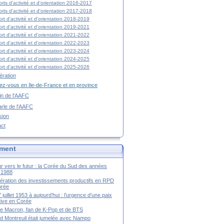
rts d'activité et d'orientation 2016-2017
rts d'activité et d'orientation 2017-2018
rt d'activité et d'orientation 2018-2019
rt d'activité et d'orientation 2019-2021
rt d'activité et d'orientation 2021-2022
rt d'activité et d'orientation 2022-2023
rt d'activité et d'orientation 2023-2024
rt d'activité et d'orientation 2024-2025
rt d'activité et d'orientation 2025-2026
ration
z-vous en Ile-de-France et en province
tin de l'AAFC
rle de l'AAFC
sion
act
ment
r vers le futur : la Corée du Sud des années
-1988
ération des investissements productifs en RPD
orée
 juillet 1953 à aujourd’hui : l’urgence d’une paix
itive en Corée
tte Macron, fan de K-Pop et de BTS
 Montreuil était jumelée avec Nampo