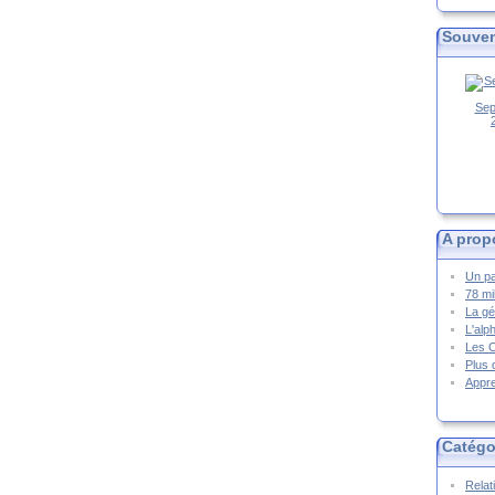
Souven
Sep
A prop
Un pa
78 mi
La gé
L'alp
Les 
Plus 
Appre
Catégo
Relat