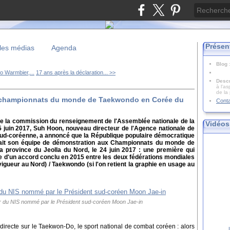
Présen
les médias
Agenda
Blog
to Warmbier,...
17 ans après la déclaration... >>
Descr
à l'as
de la
 championnats du monde de Taekwondo en Corée du
Cont
e la commission du renseignement de l'Assemblée nationale de la
Vidéos
 juin 2017, Suh Hoon, nouveau directeur de l'Agence nationale de
ud-coréenne, a annoncé que la République populaire démocratique
ait son équipe de démonstration aux Championnats du monde de
a province du Jeolla du Nord, le 24 juin 2017 : une première qui
re d'un accord conclu en 2015 entre les deux fédérations mondiales
igueur au Nord) / Taekwondo (si l'on retient la graphie en usage au
r du NIS nommé par le Président sud-coréen Moon Jae-in
directe sur le Taekwon-Do, le sport national de combat coréen : alors