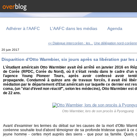
Adhérer à l'AAFC
L'AAFC dans les médias
Agenda
<< Dialogue intercoréen : les...
Une délégation nord-coréenne
20 juin 2017
Disparition d'Otto Warmbier, six jours après sa libération par le
L'étudiant américain Otto Warmbier avait été arrêté en janvier 2016 en Ré
de Corée (RPDC, Corée du Nord), où il s'était rendu dans le cadre d'un v
l'agence Young Pioneer Tours, après avoir confessé avoir ten
propagande. Condamné à quinze ans de travaux forcés, il avait été libéré
médiation par le département d'Etat américain sur laquelle ce dernier est rest
coma, (un "
état d'éveil non réactif
", selon les médecins), Otto Warmbier est dé
de 22 ans.
Otto Warmbier, lors de son procès à Pyongyang
Avant d'examiner les termes du débat sur les causes de la mort d'Otto Warmbie
coréenne souhaite tout d'abord témoigner de sa profonde tristesse quant à ce 
jeune homme - certes mort auprès des siens - que pour sa famille. Quels 