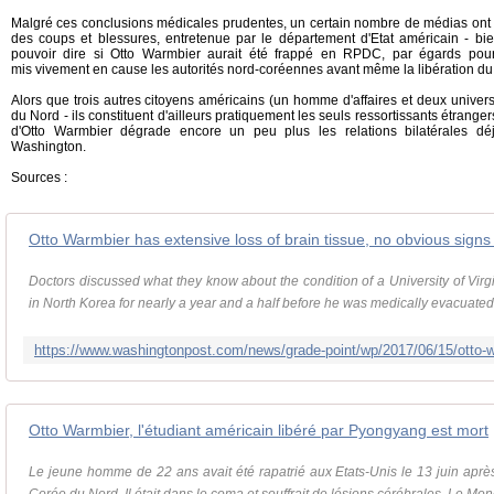
Malgré ces conclusions médicales prudentes, un certain nombre de médias ont r
des coups et blessures, entretenue par le département d'Etat américain - bi
pouvoir dire si Otto Warmbier aurait été frappé en RPDC, par égards pour 
mis vivement en cause les autorités nord-coréennes avant même la libération 
Alors que trois autres citoyens américains (un homme d'affaires et deux univers
du Nord - ils constituent d'ailleurs pratiquement les seuls ressortissants étrange
d'Otto Warmbier dégrade encore un peu plus les relations bilatérales d
Washington.
Sources :
Otto Warmbier has extensive loss of brain tissue, no obvious signs
Doctors discussed what they know about the condition of a University of Vir
in North Korea for nearly a year and a half before he was medically evacuated
Otto Warmbier, l'étudiant américain libéré par Pyongyang est mort
Le jeune homme de 22 ans avait été rapatrié aux Etats-Unis le 13 juin aprè