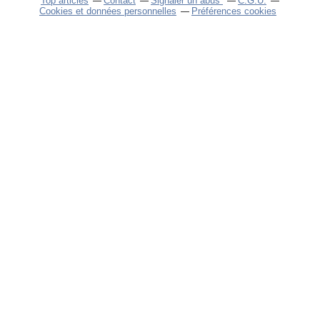
Top articles
Contact
Signaler un abus
C.G.U.
Cookies et données personnelles
Préférences cookies