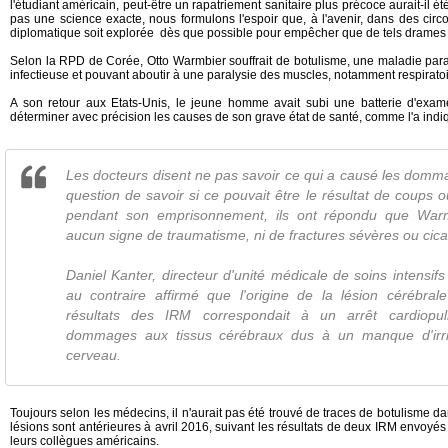
l'étudiant américain, peut-être un rapatriement sanitaire plus précoce aurait-il é
pas une science exacte, nous formulons l'espoir que, à l'avenir, dans des circo
diplomatique soit explorée dès que possible pour empêcher que de tels drames 
Selon la RPD de Corée, Otto Warmbier souffrait de botulisme, une maladie paral
infectieuse et pouvant aboutir à une paralysie des muscles, notamment respiratoi
A son retour aux Etats-Unis, le jeune homme avait subi une batterie d'exam
déterminer avec précision les causes de son grave état de santé, comme l'a indi
Les docteurs disent ne pas savoir ce qui a causé les domm
question de savoir si ce pouvait être le résultat de coups o
pendant son emprisonnement, ils ont répondu que Warm
aucun signe de traumatisme, ni de fractures sévères ou cica
Daniel Kanter, directeur d'unité médicale de soins intensif
au contraire affirmé que l'origine de la lésion cérébra
résultats des IRM correspondait à un arrêt cardiopu
dommages aux tissus cérébraux dus à un manque d'irr
cerveau.
Toujours selon les médecins, il n'aurait pas été trouvé de traces de botulisme da
lésions sont antérieures à avril 2016, suivant les résultats de deux IRM envoyé
leurs collègues américains.