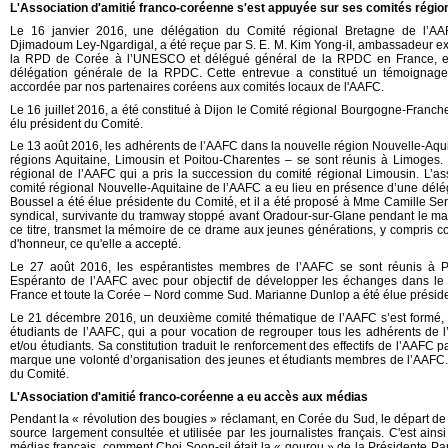
L'Association d'amitié franco-coréenne s'est appuyée sur ses comités régio
Le 16 janvier 2016, une délégation du Comité régional Bretagne de l’AAF
Djimadoum Ley-Ngardigal, a été reçue par S. E. M. Kim Yong-iI, ambassadeur extr
la RPD de Corée à l’UNESCO et délégué général de la RPDC en France, et 
délégation générale de la RPDC. Cette entrevue a constitué un témoignage
accordée par nos partenaires coréens aux comités loc
aux de l'AAFC.
Le 16 juillet 2016, a été constitué à Dijon le Comité régional Bourgogne-Fra
élu président du Comité.
Le 13 août 2016, les adhérents de l’AAFC dans la nouvelle région Nouvelle-Aqu
régions Aquitaine, Limousin et Poitou-Charentes – se sont réunis à Limoges.
régional de l’AAFC qui a pris la succession du comité régional Limousin. L’as
comité régional Nouvelle-Aquitaine de l’AAFC a eu lieu en présence d’une délég
Boussel a été élue présidente du Comité, et il a été proposé à Mme Camille S
syndical, survivante du tramway stoppé avant Oradour-sur-Glane pendant le mas
ce titre, transmet la mémoire de ce drame aux jeunes générations, y compris co
d'honneur, ce qu'elle a accepté.
Le 27 août 2016, les espérantistes membres de l’AAFC se sont réunis à Par
Espéranto de l’AAFC avec pour objectif de développer les échanges dans le 
France et toute la Corée – Nord comme Sud. Marianne Dunlop a été élue présid
Le 21 décembre 2016, un deuxième comité thématique de l’AAFC s’est formé, à
étudiants de l’AAFC, qui a pour vocation de regrouper tous les adhérents d
et/ou étudiants. Sa constitution traduit le renforcement des effectifs de l’AAFC p
marque une volonté d’organisation des jeunes et étudiants membres de l’AAFC
du Comité.
L'Association d'amitié franco-coréenne a eu accès aux médias
Pendant la « révolution des bougies » réclamant, en Corée du Sud, le départ d
source largement consultée et utilisée par les journalistes français. C'est ain
médias français, comment Choi Soon-sil était la « gourou » de la Présidente Pa