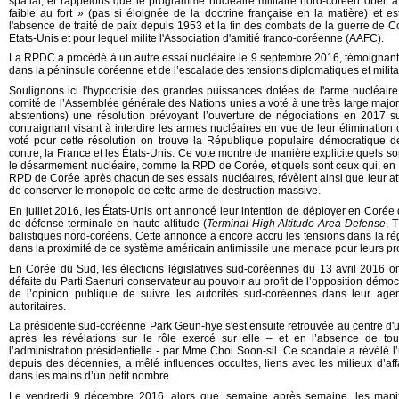
spatial, et rappelons que le programme nucléaire militaire nord-coréen obéit 
faible au fort » (pas si éloignée de la doctrine française en la matière) et es
l'absence de traité de paix depuis 1953 et la fin des combats de la guerre de Cor
Etats-Unis et pour lequel milite l'Association d'amitié franco-coréenne (AAFC).
La RPDC a procédé à un autre essai nucléaire le 9 septembre 2016, témoignant de
dans la péninsule coréenne et de l’escalade des tensions diplomatiques et milita
Soulignons ici l'hypocrisie des grandes puissances dotées de l'arme nucléaire
comité de l’Assemblée générale des Nations unies a voté à une très large majori
abstentions) une résolution prévoyant l’ouverture de négociations en 2017 s
contraignant visant à interdire les armes nucléaires en vue de leur élimination
voté pour cette résolution on trouve la République populaire démocratique 
contre, la France et les États-Unis. Ce vote montre de manière explicite quels so
le désarmement nucléaire, comme la RPD de Corée, et quels sont ceux qui, en mu
RPD de Corée après chacun de ses essais nucléaires, révèlent ainsi que leur att
de conserver le monopole de cette arme de destruction massive.
En juillet 2016, les États-Unis ont annoncé leur intention de déployer en Corée
de défense terminale en haute altitude (
Terminal High Altitude Area Defense
, 
balistiques nord-coréens. Cette annonce a encore accru les tensions dans la rég
dans la proximité de ce système américain antimissile une menace pour leurs pro
En Corée du Sud, les élections législatives sud-coréennes du 13 avril 2016 ont
défaite du Parti Saenuri conservateur au pouvoir au profit de l’opposition démocr
de l’opinion publique de suivre les autorités sud-coréennes dans leur age
autoritaires.
La présidente sud-coréenne Park Geun-hye s'est ensuite retrouvée au centre d'
après les révélations sur le rôle exercé sur elle – et en l’absence de tout
l’administration présidentielle - par Mme Choi Soon-sil. Ce scandale a révélé l
depuis des décennies, a mêlé influences occultes, liens avec les milieux d’aff
dans les mains d’un petit nombre.
Le vendredi 9 décembre 2016, alors que, semaine après semaine, les manif