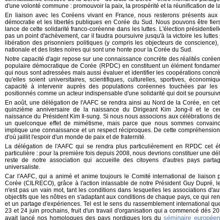
d'une volonté commune : promouvoir la paix, la prospérité et la réunification de l
En liaison avec les Coréens vivant en France, nous resterons présents aux
démocratie et les libertés publiques en Corée du Sud. Nous pouvons être fiers 
lance de cette solidarité franco-coréenne dans les luttes. L'élection présidenti
pas un point d'achèvement, car il faudra poursuivre jusqu'à la victoire les luttes p
libération des prisonniers politiques (y compris les objecteurs de conscience), 
nationale et des listes noires qui sont une honte pour la Corée du Sud.
Notre capacité d'agir repose sur une connaissance concrète des réalités coré
populaire démocratique de Corée (RPDC) en constituent un élément fondament
qui nous sont adressées mais aussi évaluer et identifier les coopérations conc
qu'elles soient universitaires, scientifiques, culturelles, sportives, économi
capacité à intervenir auprès des populations coréennes touchées par les 
positionnés comme un acteur indispensable d'une solidarité qui doit se poursuivr
En août, une délégation de l'AAFC se rendra ainsi au Nord de la Corée, en cet
quinzième anniversaire de la naissance du Dirigeant Kim Jong-il et le ce
naissance du Président Kim Il-sung. Si nous nous associons aux célébrations d
un quelconque effet de mimétisme, mais parce que nous sommes convaincu
implique une connaissance et un respect réciproques. De cette compréhension 
d'où jaillit l'espoir d'un monde de paix et de fraternité.
La délégation de l'AAFC qui se rendra plus particulièrement en RPDC cet ét
particulière : pour la première fois depuis 2008, nous devrions constituer une dél
reste de notre association qui accueille des citoyens d'autres pays part
universaliste.
Car l'AAFC, qui a animé et anime toujours le Comité international de liaison po
Corée (CILRECO), grâce à l'action inlassable de notre Président Guy Dupré, le s
n'est pas un vain mot, tant les conditions dans lesquelles les associations d'
objectifs que les nôtres en s'adaptant aux conditions de chaque pays, ce qui re
et un partage d'expériences. Tel est le sens du rassemblement international que
23 et 24 juin prochains, fruit d'un travail d'organisation qui a commencé dès 2
séminaire européen
avait lancé nos homologues des pays nordiques lors du