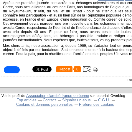
Après une première journée consacrée aux échanges universitaires et aux co
Corée, nous accueillerons, au cœur de Paris, nos homologues de Belgique, du 
du Royaume-Uni, d'Haïti, du Mali et du Tchad - pour ne citer que les seuls
connaître leur participation - et aussi bien sûr de la République populaire dém
expresse, en France et en Europe, d'une délégation du Comité coréen de solid
Cet événement devra marquer une ère nouvelle dans les échanges internation
avec la Corée, respectueux de l'identité et de l'indépendance de chacune d'elle
avec brio depuis 40 ans. Et pour ce faire, nous avons besoin de toutes l
accompagner les délégations, les héberger si possible, traduire et rédiger le
journées internationales. Nous espérons que, toutes et tous, vous y prendrez ple
Mes chers amis, notre association a, depuis 1969, su s'adapter tout en poursu
objectifs définis par nos fondateurs. Sachons nous montrer à la hauteur des es
coréen. Pour la paix, pour la réunification et l'amitié entre les peuples ! Je vous r
Repost
0
Pub
Association d'amitié franco-coréenne
Voir le profil de
sur le portail Overblog
Top articles
Contact
Signaler un abus
C.G.U.
Cookies et données personnelles
Préférences cookies