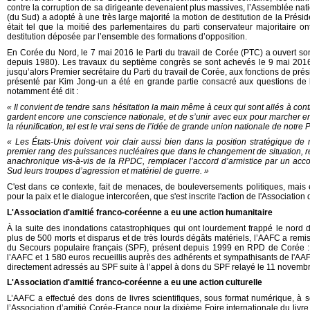
contre la corruption de sa dirigeante devenaient plus massives, l’Assemblée na
(du Sud) a adopté à une très large majorité la motion de destitution de la Prés
était tel que la moitié des parlementaires du parti conservateur majoritaire o
destitution déposée par l’ensemble des formations d’opposition.
En Corée du Nord, le 7 mai 2016 le Parti du travail de Corée (PTC) a ouvert so
depuis 1980). Les travaux du septième congrès se sont achevés le 9 mai 2016
jusqu’alors Premier secrétaire du Parti du travail de Corée, aux fonctions de prés
présenté par Kim Jong-un a été en grande partie consacré aux questions de la 
notamment été dit :
« Il convient de tendre sans hésitation la main même à ceux qui sont allés à contre
gardent encore une conscience nationale, et de s’unir avec eux pour marcher en
la réunification, tel est le vrai sens de l’idée de grande union nationale de notre P
« Les États-Unis doivent voir clair aussi bien dans la position stratégique de 
premier rang des puissances nucléaires que dans le changement de situation, ren
anachronique vis-à-vis de la RPDC, remplacer l’accord d’armistice par un acco
Sud leurs troupes d’agression et matériel de guerre. »
C'est dans ce contexte, fait de menaces, de bouleversements politiques, mais 
pour la paix et le dialogue intercoréen, que s'est inscrite l'action de l'Associatio
L'Association d'amitié franco-coréenne a eu une action humanitaire
À la suite des inondations catastrophiques qui ont lourdement frappé le nord 
plus de 500 morts et disparus et de très lourds dégâts matériels, l’AAFC a remi
du Secours populaire français (SPF), présent depuis 1999 en RPD de Corée :
l’AAFC et 1 580 euros recueillis auprès des adhérents et sympathisants de l'AA
directement adressés au SPF suite à l’appel à dons du SPF relayé le 11 novembr
L'Association d'amitié franco-coréenne a eu une action culturelle
L’AAFC a effectué des dons de livres scientifiques, sous format numérique, 
l’Association d’amitié Corée-France pour la dixième Foire internationale du livre 