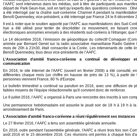
l’AAFC sont intervenus dans les médias, soit à titre de participants aux manife
départ de Park Geun-hye, soit en tant qu’experts des questions coréennes : Ol
a été interrogé par la chaîne sud-coréenne Channel A pendant la manifestati
Benoît Quennedey, vice-président, a été interrogé par France 24 le 8 décembre 
Il est à noter que le soutien apporté par l'AAFC aux manifestations des Sud-Co
hye a été utilisé pour tenter de discréditer ce mouvement, en faisant croi
électroniques anonymes envoyés à des résidents sud-coréens à l'étranger, que l'A
Le 14 décembre 2016, l’émission de géopolitique du collectif Comaguer (Compr
animée par Bernard Genet sur la radio associative marseillaise Radio Galèr
mois de 20h à 21h30, était consacrée à la Corée. Les intervenants de cette ém
Benoît Quennedey, tous deux vice-présidents de l’AAFC.
L'Association d'amitié franco-coréenne a continué de développer 
communication
En 2016, le site Internet de l'AAFC (ouvert en février 2008) a été consulté,
différentes chaque mois (un chiffre en hausse de près de 13 %), à partir de 9
personnes viennent France, 80 % d'Europe.
Le bulletin trimestriel a continué sa parution en 2016, avec une diffusion de p
faibles moyens de l'équipe rédactionnelle qu'il convient donc de renforcer.
Le 9 juillet 2016, l’AAFC a organisé à Paris une rencontre des inscrits à son co
Une permanence hebdomadaire est assurée le jeudi soir de 18 h à 19 h à la
arrondissement de Paris.
L'Association d'amitié franco-coréenne a réuni régulièrement ses instances
Le 27 février 2016, l’AAFC a tenu son assemblée générale annuelle.
En 2016, outre pendant l'assemblée générale, l'AAFC a réuni trois fois son Comi
août 2016 et le 15 décembre 2016. Ces réunions ont permis à chaque fois d'an