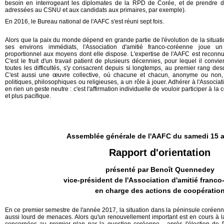
besoin en interrogeant les diplomates de la RPD de Corée, et de prendre de
adressées au CSNU et aux candidats aux primaires, par exemple).
En 2016, le Bureau national de l'AAFC s'est réuni sept fois.
Alors que la paix du monde dépend en grande partie de l'évolution de la situat
ses environs immédiats, l'Association d'amitié franco-coréenne joue un
proportionnel aux moyens dont elle dispose. L'expertise de l'AAFC est reconnu
C'est le fruit d'un travail patient de plusieurs décennies, pour lequel il conv
toutes les difficultés, s'y consacrent depuis si longtemps, au premier rang d
C'est aussi une œuvre collective, où chacune et chacun, anonyme ou non, 
politiques, philosophiques ou religieuses, a un rôle à jouer. Adhérer à l'Associa
en rien un geste neutre : c'est l'affirmation individuelle de vouloir participer à l
et plus pacifique.
Assemblée générale de l'AAFC du samedi 15 a
Rapport d'orientation
présenté par Benoît Quennedey
vice-président de l'Association d'amitié franc
en charge des actions de coopératio
En ce premier semestre de l'année 2017, la situation dans la péninsule coréenne
aussi lourd de menaces. Alors qu'un renouvellement important est en cours à l