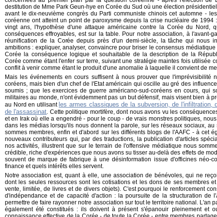
concernées au premier plan par la question coréenne - après l'élection de 
destitution de Mme Park Geun-hye en Corée du Sud où une élection présidentielle
avant le dix-neuvième congrès du Parti communiste chinois cet automne - les
coréenne ont atteint un point de paroxysme depuis la crise nucléaire de 1994 :
vingt ans, l'hypothèse d'une attaque américaine contre la Corée du Nord, q
conséquences effroyables, est sur la table. Pour notre association, à l'avant-g
réunification de la Corée depuis près d'un demi-siècle, la tâche qui nous 
ambitions : expliquer, analyser, convaincre pour briser le consensus médiatique 
Corée la conséquence logique et souhaitable de la description de la Répub
Corée comme étant l'enfer sur terre, suivant une stratégie maintes fois utilisée c
conflit à venir comme étant le produit d'une anomalie à laquelle il convient de mett
Mais les événements en cours suffisent à nous prouver que l'imprévisibilité n
coréens, mais bien d'un chef de l'Etat américain qui oscille au gré des influence
soumis ; que les exercices de guerre américano-sud-coréens en cours, qui 
militaires au monde, n'ont évidemment pas un but défensif, mais visent bien à
les armes classiques de la subversion, de l'infiltration,
au Nord en utilisant
de l'assassinat
. Cette politique mortifère, dont nous avons vu les conséquence
et en Irak où elle a engendré - pour le coup - de vrais monstres politiques, nou
dans les médias lorsqu'ils nous donnent la parole, sur les réseaux sociaux, au
sommes membres, enfin et d'abord sur les différents blogs de l'AAFC - à cet éga
nouveaux contributeurs qui, par des traductions, la publication d'articles spé
nos activités, illustrent que sur le terrain de l'offensive médiatique nous somm
crédible, riche d'expériences que nous avons su tisser au-delà des effets de mode
souvent de marque de fabrique à une désinformation issue d'officines néo-con
finance et quels intérêts elles servent.
Notre association est, quant à elle, une association de bénévoles, qui ne reç
dont les seules ressources sont les cotisations et les dons de ses membres et
vente, limitée, de livres et de divers objets). C'est pourquoi le renforcement co
d'indépendance et de capacité d'action : la poursuite de la structuration de 
permettre de faire rayonner notre association sur tout le territoire national. L'a
également été constitués : ils doivent à présent s'épanouir pleinement et o
connaissance effective de la Corée - de toute la Corée - entre membres partage