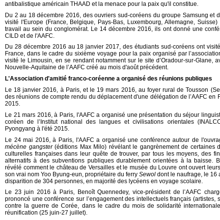
antibalistique américain THAAD et la menace pour la paix qu'il constitue.
Du 2 au 18 décembre 2016, des ouvriers sud-coréens du groupe Samsung et de
visité l'Europe (France, Belgique, Pays-Bas, Luxembourg, Allemagne, Suisse)
travail au sein du conglomérat. Le 14 décembre 2016, ils ont donné une confére
CILD et de l'AAFC.
Du 28 décembre 2016 au 18 janvier 2017, des étudiants sud-coréens ont visité 
France, dans le cadre du sixième voyage pour la paix organisé par l’association 
visité le Limousin, en se rendant notamment sur le site d’Oradour-sur-Glane, a
Nouvelle-Aquitaine de l’AAFC créé au mois d'août précédent.
L'Association d'amitié franco-coréenne a organisé des réunions publiques
Le 18 janvier 2016, à Paris, et le 19 mars 2016, au foyer rural de Tousson (S
des réunions de compte rendu du déplacement d'une délégation de l’AAFC en 
2015.
Le 21 mars 2016, à Paris, l'AAFC a organisé une présentation du séjour linguist
coréen de l’Institut national des langues et civilisations orientales (INALC
Pyongyang à l'été 2015.
Le 24 mai 2016, à Paris, l'AAFC a organisé une conférence autour de l'ouv
mécène gangster
(éditions Max Milo) révélant le gangrènement de certaines de
culturelles françaises dans leur quête de trouver, par tous les moyens, des f
alternatifs à des subventions publiques durablement orientées à la baisse
révélé comment le château de Versailles et le musée du Louvre ont ouvert leur
son vrai nom Yoo Byung-eun, propriétaire du ferry
Sewol
dont le naufrage, le 16 a
disparition de 304 personnes, en majorité des lycéens en voyage scolaire.
Le 23 juin 2016 à Paris, Benoît Quennedey, vice-président de l’AAFC charg
prononcé une conférence sur l’engagement des intellectuels français (artistes, sci
contre la guerre de Corée, dans le cadre du mois de solidarité internationa
réunification (25 juin-27 juillet).