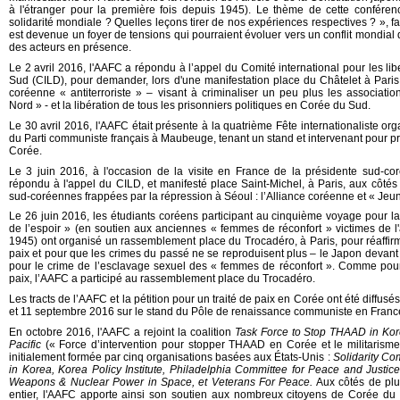
à l'étranger pour la première fois depuis 1945). Le thème de cette confére
solidarité mondiale ? Quelles leçons tirer de nos expériences respectives ? », fa
est devenue un foyer de tensions qui pourraient évoluer vers un conflit mondia
des acteurs en présence.
Le 2 avril 2016, l'AAFC a répondu à l’appel du Comité international pour les l
Sud (CILD), pour demander, lors d'une manifestation place du Châtelet à Paris, 
coréenne « antiterroriste » – visant à criminaliser un peu plus les associatio
Nord » - et la libération de tous les prisonniers politiques en Corée du Sud.
Le 30 avril 2016, l'AAFC était présente à la quatrième Fête internationaliste org
du Parti communiste français à Maubeuge, tenant un stand et intervenant pour pr
Corée.
Le 3 juin 2016, à l'occasion de la visite en France de la présidente sud-c
répondu à l'appel du CILD, et manifesté place Saint-Michel, à Paris, aux côtés
sud-coréennes frappées par la répression à Séoul : l’Alliance coréenne et « Je
Le 26 juin 2016, les étudiants coréens participant au cinquième voyage pour la 
de l’espoir » (en soutien aux anciennes « femmes de réconfort » victimes de l
1945) ont organisé un rassemblement place du Trocadéro, à Paris, pour réaffir
paix et pour que les crimes du passé ne se reproduisent plus – le Japon devan
pour le crime de l’esclavage sexuel des « femmes de réconfort ». Comme pou
paix, l’AAFC a participé au rassemblement place du Trocadéro.
Les tracts de l’AAFC et la pétition pour un traité de paix en Corée ont été diffusé
et 11 septembre 2016 sur le stand du Pôle de renaissance communiste en Fran
En octobre 2016, l'AAFC a rejoint la coalition
Task Force to Stop THAAD in Kore
Pacific
(« Force d’intervention pour stopper THAAD en Corée et le militarisme
initialement formée par cinq organisations basées aux États-Unis :
Solidarity C
in Korea, Korea Policy Institute, Philadelphia Committee for Peace and Justic
Weapons & Nuclear Power in Space, et Veterans For Peace.
Aux côtés de plu
entier, l'AAFC apporte ainsi son soutien aux nombreux citoyens de Corée du