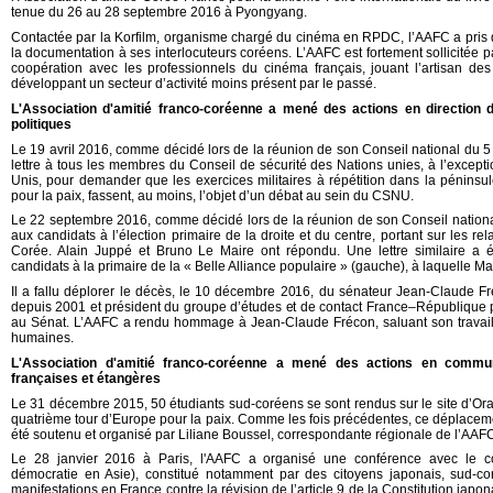
tenue du 26 au 28 septembre 2016 à Pyongyang.
Contactée par la Korfilm, organisme chargé du cinéma en RPDC, l’AAFC a pris 
la documentation à ses interlocuteurs coréens. L’AAFC est fortement sollicitée 
coopération avec les professionnels du cinéma français, jouant l’artisan des
développant un secteur d’activité moins présent par le passé.
L'Association d'amitié franco-coréenne a mené des actions en direction d
politiques
Le 19 avril 2016, comme décidé lors de la réunion de son Conseil
national du 5
lettre à tous les membres du Conseil de sécurité des Nations unies, à l’excepti
Unis, pour demander que les exercices militaires à répétition dans la péninsu
pour la paix, fassent, au moins, l’objet d’un débat au sein du CSNU.
Le 22 septembre 2016
, comme décidé lors de la réunion de son Conseil nationa
aux candidats à l’élection primaire de la droite et du centre, portant sur les re
Corée. Alain Juppé et Bruno Le Maire ont répondu. Une lettre similaire a 
candidats à la primaire de la « Belle Alliance populaire » (gauche), à laquelle M
Il a fallu déplorer le décès, le 10 décembre 2016, du sénateur Jean-Claude Fré
depuis 2001 et président du groupe d’études et de contact France–République
au Sénat. L’AAFC a rendu hommage à Jean-Claude Frécon, saluant son travail
humaines.
L'Association d'amitié franco-coréenne a mené des actions en commun
françaises et étangères
Le 31 décembre 2015, 50 étudiants sud-coréens se sont rendus sur le site d’Or
quatrième tour d’Europe pour la paix. Comme les fois précédentes, ce déplacem
été soutenu et organisé par Liliane Boussel, correspondante régionale de l’AAF
Le 28 janvier 2016 à Paris, l'AAFC a organisé une conférence avec le collec
démocratie en Asie), constitué notamment par des citoyens japonais, sud-cor
manifestations en France contre la révision de l’article 9 de la Constitution japon