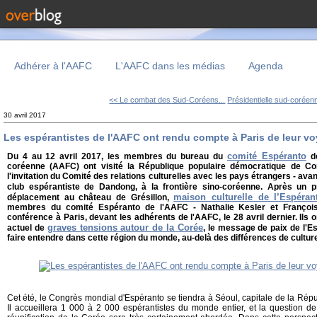
Adhérer à l'AAFC
L'AAFC dans les médias
Agenda
<< Le combat des Sud-Coréens...
Présidentielle sud-coréenn
30 avril 2017
Les espérantistes de l'AAFC ont rendu compte à Paris de leur v
comité Espéranto
Du 4 au 12 avril 2017, les membres du bureau du
de
coréenne (AAFC) ont visité la République populaire démocratique de C
l'invitation du Comité des relations culturelles avec les pays étrangers - av
club espérantiste de Dandong, à la frontière sino-coréenne. Après un 
maison culturelle de l’Espéran
déplacement au
château de Grésillon,
membres du comité Espéranto de l'AAFC - Nathalie Kesler et Franço
conférence à Paris, devant les adhérents de l'AAFC, le 28 avril dernier. Ils 
graves tensions autour de la Corée
actuel de
, le message de paix de l'E
faire entendre dans cette région du monde, au-delà des différences de cultur
Cet été, le Congrès mondial d'Espéranto se tiendra à Séoul, capitale de la Ré
Il accueillera 1 000 à 2 000 espérantistes du monde entier, et la question de