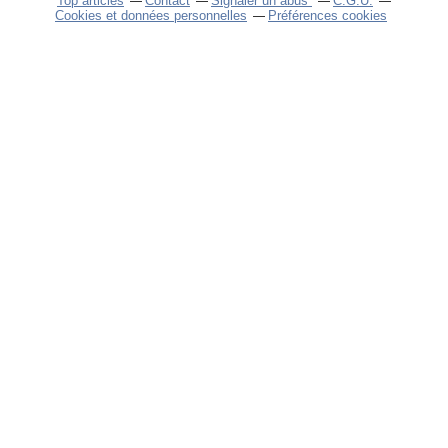
Top articles
Contact
Signaler un abus
C.G.U.
Cookies et données personnelles
Préférences cookies