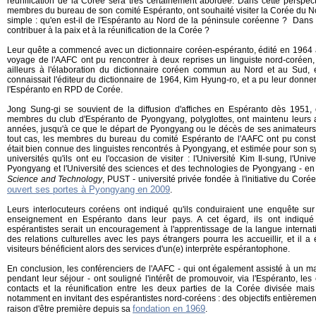
réunification de la Corée sera très certainement abordée. Dans cette perspect
membres du bureau de son comité Espéranto, ont souhaité visiter la Corée du N
simple : qu'en est-il de l'Espéranto au Nord de la péninsule coréenne ? Dans 
contribuer à la paix et à la réunification de la Corée ?
Leur quête a commencé avec un dictionnaire coréen-espéranto, édité en 1964 à
voyage de l'AAFC ont pu rencontrer à deux reprises un linguiste nord-coréen, 
ailleurs à l'élaboration du dictionnaire coréen commun au Nord et au Sud, 
connaissait l'éditeur du dictionnaire de 1964, Kim Hyung-ro, et a pu leur donn
l'Espéranto en RPD de Corée.
Jong Sung-gi se souvient de la diffusion d'affiches en Espéranto dès 1951,
membres du club d'Espéranto de Pyongyang, polyglottes, ont maintenu leurs 
années, jusqu'à ce que le départ de Pyongyang ou le décès de ses animateurs
tout cas, les membres du bureau du comité Espéranto de l'AAFC ont pu consta
était bien connue des linguistes rencontrés à Pyongyang, et estimée pour son sy
universités qu'ils ont eu l'occasion de visiter : l'Université Kim Il-sung, l'Un
Pyongyang et l'Université des sciences et des technologies de Pyongyang - en
Science and Technology
, PUST - université privée fondée à l'initiative du Co
ouvert ses portes à Pyongyang en 2009
.
Leurs interlocuteurs coréens ont indiqué qu'ils conduiraient une enquête sur 
enseignement en Espéranto dans leur pays. A cet égard, ils ont indiqué 
espérantistes serait un encouragement à l'apprentissage de la langue internat
des relations culturelles avec les pays étrangers pourra les accueillir, et il a
visiteurs bénéficient alors des services d'un(e) interprète espérantophone.
En conclusion, les conférenciers de l'AAFC - qui ont également assisté à un m
pendant leur séjour - ont souligné l'intérêt de promouvoir, via l'Espéranto, les
contacts et la réunification entre les deux parties de la Corée divisée ma
notamment en invitant des espérantistes nord-coréens : des objectifs entièremen
fondation en 1969
raison d'être première depuis sa
.