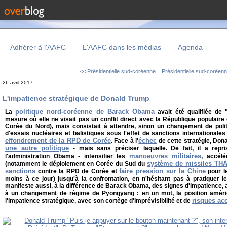
Adhérer à l'AAFC
L'AAFC dans les médias
Agenda
<< Présidentielle sud-coréenne...
Présidentielle sud-coréenn
26 avril 2017
L'impatience stratégique de Donald Trump
politique nord-coréenne de Barack Obama
La
avait été qualifiée de 
mesure où elle ne visait pas un conflit direct avec la République populai
Corée du Nord), mais consistait à attendre, sinon un changement de pol
d'essais nucléaires et balistiques sous l'effet de sanctions international
effondrement de la RPD de Corée
échec
. Face à l'
de cette stratégie, Dona
une autre politique
- mais sans préciser laquelle. De fait, il a repri
manoeuvres militaires
l'administration Obama - intensifier les
, accél
système de missiles TH
(notamment le déploiement en Corée du Sud du
sanctions
faire pression sur la Chine
contre la RPD de Corée et
pour l
moins à ce jour) jusqu'à la confrontation, en n'hésitant pas à pratiquer l
manifeste aussi, à la différence de Barack Obama, des signes d'impatience,
à un changement de régime de Pyongyang : en un mot, la position améric
risques ac
l'impatience stratégique, avec son cortège d'imprévisibilité et de