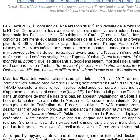
Donald Trump "Puis-je appuyer sur le bouton maintenant ?", son interlocuteur "Non, Mon
maintenant ?", son interlocuteur "Non, Monsieur le Président
e
Le 25 avril 2017, à l'occasion de la célébration du 85
anniversaire de la fondati
la RPD de Corée a mené des exercices de tir de grande envergure autour du p
lendemain les Etats-Unis et la République de Corée (Corée du Sud), dan
conjointes, ont mené eux aussi des exercices de tir à Pocheon, dans la provin
plus de 3 000 soldats des deux pays, des hélicoptères d'attaque Apache AH
Bradley M1A2. Si les médias occidentaux aiment à montrer le dirigeant nord-co
manoeuvres et les tirs de son pays, nous avons appris, à l'occasion d'une publ
américano - sud-coréens soulignée par l'agence Yonhap ("
c'est la première foi
montrés au public
"), que les dirigeants sud-coréens étaient impliqués de la 
nord-coréens : selon Yonhap, "
le président par intérim et le Premier ministre
Défense Han Min-koo, plusieurs milliers de résidents locaux et des journalistes 
Mais les Etats-Unis veulent aller encore plus loin : le 25 avril 2017, de no
Terminal High Altitude Area Defense
(THAAD) sont arrivés en Corée du Sud, en p
THAAD consiste à
détruire les missiles balistiques de portée moyenne o
d'approche en s'écrasant contre eux (
hit-to-kill
). La Chine a fait part aux Etats
dans un contexte de montée des tensions, en appelant Washington et Séoul à 
Lors de la conférence annuelle de Moscou sur la sécurité internationale, Serg
étrangères de la Fédération de Russie, a critiqué THAAD comme const
déstabilisant
" en Asie du Nord-Est, en appelant à ne pas avoir "
la main lourde
"
pourraient être "
catastrophiques
". Pékin - qui, comme la Russie, a déployé 
coréennes - a été encore plus explicite sur l'origine des tensions, en appe
retenue. Signe manifeste d'un agacement chinois vis-à-vis des Etats-Unis,
pendant trois semaines ses vols à direction de et vers la Corée, ceux-ci viennent
Alors que Pyongyang a utilisé une rhétorique guerrière (elle s'est déclar