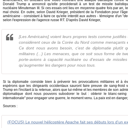
américaines, en diffusant une vidéo montrant une attaque balistique contre les
Donald Trump a annoncé qu'elle procèderait à un test de missile balistique
nucléaire Minuteman III. Si ces essais ont lieu en moyenne quatre fois par an, 
mal choisi. En outre, selon David Krieger, président de la Fondation pour l'âge 
américaine - consistant à faire ce qu'elle interdit aux autres - témoigne d'un "
de
selon l'expression de l'agence russe RT. D'après David Krieger,
[Les Américains] voient leurs propres tests comme justifiés et
considèrent ceux de la Corée du Nord comme menaçants et d
Ce dont nous avons besoin, c'est de diplomatie plutôt 
militaires (...) Les menaces, que ce soit sous forme de t
porte-avions à capacité nucléaire ou d'essais de missiles
qu'augmenter les dangers pour nous tous.
Si la diplomatie consiste bien à prévenir les provocations militaires et à évit
espérons que les dirigeants occidentaux sauront faire preuve de sang-froid v
Trump en l'incitant à la retenue, alors que lui-même et les membres de son admi
diplomatique dont nous pouvons subodorer le but : obtenir le blanc-sein
internationale" pour engager une guerre, le moment venu. La paix est en danger
Sources :