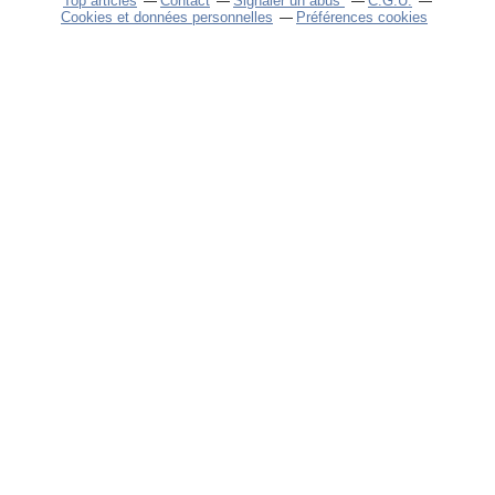
Top articles
Contact
Signaler un abus
C.G.U.
Cookies et données personnelles
Préférences cookies