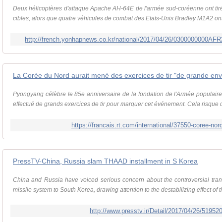
Deux hélicoptères d'attaque Apache AH-64E de l'armée sud-coréenne ont tiré
cibles, alors que quatre véhicules de combat des Etats-Unis Bradley M1A2 ont
http://french.yonhapnews.co.kr/national/2017/04/26/0300000000
La Corée du Nord aurait mené des exercices de tir "de grande en
Pyongyang célèbre le 85e anniversaire de la fondation de l'Armée populaire 
effectué de grands exercices de tir pour marquer cet événement. Cela risque d
https://francais.rt.com/international/37550-coree-no
PressTV-China, Russia slam THAAD installment in S Korea
China and Russia have voiced serious concern about the controversial tra
missile system to South Korea, drawing attention to the destabilizing effect of 
http://www.presstv.ir/Detail/2017/04/26/5195