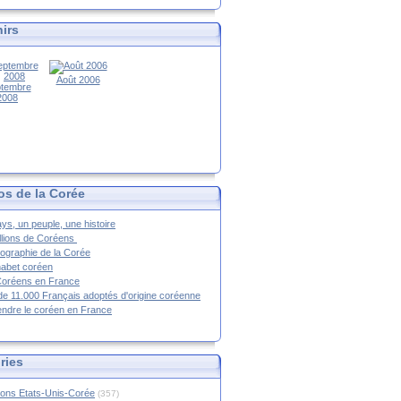
irs
Août 2006
tembre
2008
os de la Corée
ys, un peuple, une histoire
llions de Coréens
ographie de la Corée
habet coréen
Coréens en France
de 11.000 Français adoptés d'origine coréenne
ndre le coréen en France
ries
ions Etats-Unis-Corée
(357)