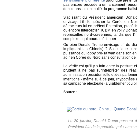
sensiblement différente
(quoi que prétenden
pas encore procédé à un lancement réussi de
donc dans la continuité du programme balis
S'agissant du Président américain Donal
envisage-t-il d'empêcher la Corée du N
détracteurs lui en prêtent l'intention, procé
ou encore intercepter l'ICBM en vol ? Donald
représailles nord-coréennes, tandis que l'
complexe - qui pourrait échouer.
Ou bien Donald Trump envisage-t-il de dia
impliquant les Chinois) ? Sa critique con
puissance du lobby pro-Taïwan dans son en
agir en Corée du Nord sans consultation de 
La vérité est qu'il y a loin entre la posture et
prudent à ne pas surinterpréter des réa
administration présidentielle et des parlem
intentions - même si, à ce jour, l'hypothèse
sa campagne électorale) a visiblement du pl
Source :
Le 20 janvier, Donald Trump passera d
Président-élu de la première puissance m