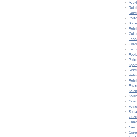
Activ
Relat
Relat
Polit
Socié
Relat
Cultu
Econ
Corée
Histo
Footb
Polit
Sport
Relat
Relat
Relat
Envi
Scie
Solida
Ciné
Voya
Socia
Guer
Camp
Nauf
Corée