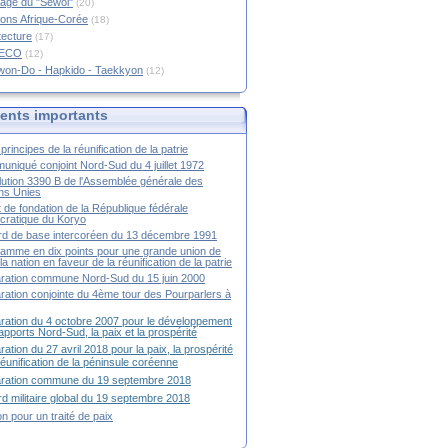
age du "Sewol"
(20)
ions Afrique-Corée
(18)
tecture
(17)
RECO
(12)
won-Do - Hapkido - Taekkyon
(12)
nts importants
principes de la réunification de la patrie
niqué conjoint Nord-Sud du 4 juillet 1972
ution 3390 B de l'Assemblée générale des
ns Unies
t de fondation de la République fédérale
ratique du Koryo
d de base intercoréen du 13 décembre 1991
amme en dix points pour une grande union de
la nation en faveur de la réunification de la patrie
ration commune Nord-Sud du 15 juin 2000
ration conjointe du 4ème tour des Pourparlers à
ration du 4 octobre 2007 pour le développement
apports Nord-Sud, la paix et la prospérité
ration du 27 avril 2018 pour la paix, la prospérité
 réunification de la péninsule coréenne
aration commune du 19 septembre 2018
d militaire global du 19 septembre 2018
ion pour un traité de paix