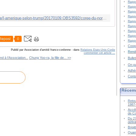
Rappo
Rappo
Rappo
Rappo
http://tempsreel.nouvelobs.com/monde/l-amerique-selon-trump/20170109.OBS3592/coree-du-nord-chine-quand-donald-trump-connaitra-son-bapteme-du-feu.html
Rappo
Rappo
Rappo
Rappo
Repost
0
Rappo
Coopé
Publié par Association d'amitié franco-coréenne
-
dans
Relations Etats-Unis-Corée
Rende
commenter cet article
…
d à l'Association...
Chung Yoo-ra, la fille de... >>
Bulle
On pa
Adhé
Cont
Récem
Retou
1987
Accél
de C
Du 27
défin
Brigi
Quand