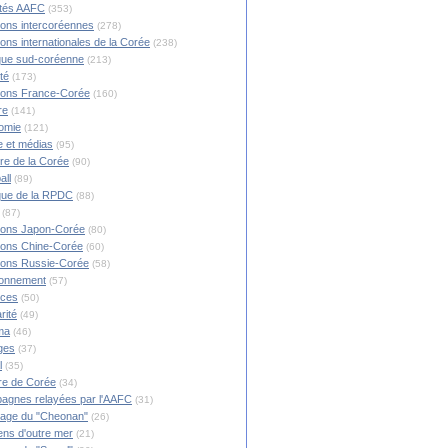
ités AAFC
(353)
ions intercoréennes
(278)
ions internationales de la Corée
(238)
ique sud-coréenne
(213)
té
(173)
ions France-Corée
(160)
re
(141)
omie
(121)
 et médias
(95)
ire de la Corée
(90)
all
(89)
ique de la RPDC
(88)
(87)
ions Japon-Corée
(80)
ions Chine-Corée
(60)
ions Russie-Corée
(58)
ronnement
(57)
nces
(50)
rité
(49)
ma
(46)
ges
(37)
l
(35)
re de Corée
(34)
agnes relayées par l'AAFC
(31)
rage du "Cheonan"
(26)
ns d'outre mer
(21)