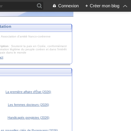
Connexion
+
Créer mon blog
tation
: Association d'amitié franco-coréenne
iption
: Soutenir la paix en Corée, conformément
piration légitime du peuple coréen et dans l’intérêt
 paix dans le monde
act
La première affaire d'État (2026)
Les femmes docteurs (2026)
Handicapés pongistes (2026)
Les nouvelles cités de Pyongyang (2026)