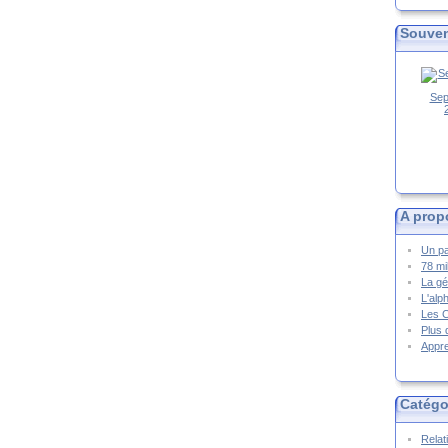
Souven
Sep
A prop
Un pa
78 mi
La gé
L'alp
Les 
Plus 
Appre
Catégo
Relat