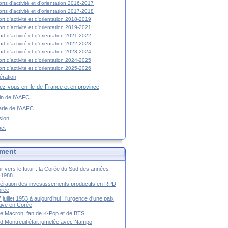
rts d'activité et d'orientation 2016-2017
rts d'activité et d'orientation 2017-2018
rt d'activité et d'orientation 2018-2019
rt d'activité et d'orientation 2019-2021
rt d'activité et d'orientation 2021-2022
rt d'activité et d'orientation 2022-2023
rt d'activité et d'orientation 2023-2024
rt d'activité et d'orientation 2024-2025
rt d'activité et d'orientation 2025-2026
ration
z-vous en Ile-de-France et en province
tin de l'AAFC
rle de l'AAFC
sion
act
ment
r vers le futur : la Corée du Sud des années
-1988
ération des investissements productifs en RPD
orée
 juillet 1953 à aujourd’hui : l’urgence d’une paix
itive en Corée
tte Macron, fan de K-Pop et de BTS
 Montreuil était jumelée avec Nampo