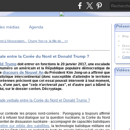
Présen
les médias
Agenda
Blog
d à l'Association...
Chung Yoo-ra, la fille de... >>
Descr
à l'as
de la
ale entre la Corée du Nord et Donald Trump ?
Cont
ld Trump
doit entrer en fonctions le 20 janvier 2017, une escalade
 numéro un américain et la République populaire démocratique de
Vidéos
discours de Nouvel An
le
du Président Kim Jong-un a affirmé que
istique intercontinental (donc susceptible d'atteindre le territoire
coréennes précisent que cet essai pouvait intervenir à tout moment,
, d'une part, que "
cela n'arriverait pas
", et d'autre part a blâmé la
ui, sur le dossier coréen. Décryptage.
leur contexte les propos nord-coréens : Pyongyang a toujours affirmé
nt à refuser tout dialogue sur la question nucléaire, la Corée du Nord
otentiel de dissuasion nucléaire - accompagné de capacités balistiques
ettre sur orbite des satellites
, la technologie balistique militaire est