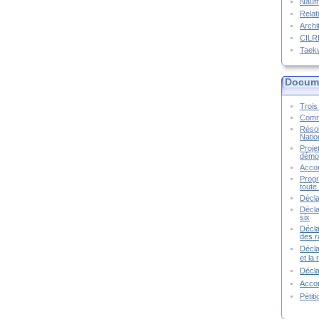
Naufr
Relat
Archi
CIL
Taek
Docume
Trois 
Commu
Résol
Natio
Proje
démoc
Accor
Progr
toute 
Décla
Décla
six
Décla
des r
Décla
et la
Décl
Accor
Pétit