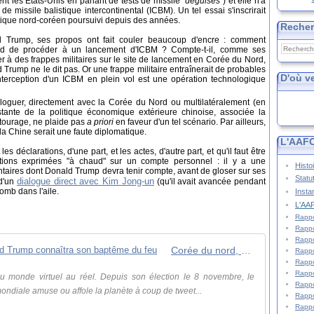
t les Etats-Unis en parlant de tests de missile "
déguisés
") et elle n'a
 missile balistique intercontinental (ICBM). Un tel essai s'inscrirait
tique nord-coréen poursuivi depuis des années.
Reche
d Trump, ses propos ont fait couler beaucoup d'encre : comment
ord de procéder à un lancement d'ICBM ? Compte-t-il, comme ses
der à des frappes militaires sur le site de lancement en Corée du Nord,
 Trump ne le dit pas. Or une frappe militaire entraînerait de probables
D'où v
interception d'un ICBM en plein vol est une opération technologique
loguer, directement avec la Corée du Nord ou multilatéralement (en
stante de la politique économique extérieure chinoise, associée la
tourage, ne plaide pas
a priori
en faveur d'un tel scénario. Par ailleurs,
la Chine serait une faute diplomatique.
L'AAFC
 les déclarations, d'une part, et les actes, d'autre part, et qu'il faut être
ctions exprimées "à chaud" sur un compte personnel : il y a une
Histo
entaires dont Donald Trump devra tenir compte, avant de gloser sur ses
Statu
dialogue direct avec Kim Jong-un
 d'un
(qu'il avait avancée pendant
omb dans l'aile.
Insta
L'AAF
Rappo
Rappo
Rappo
Corée du nord, Chine... Quand Donald Trump connaîtra son baptême du feu
Rappo
Rappo
Rappo
u monde virtuel au réel. Depuis son élection le 8 novembre, le
Rappo
ondiale amuse ou affole la planète à coup de tweet...
Rappo
Rappo