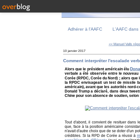
Adhérer à l'AAFC
L'AAFC dans 
<< Manuel Valls répon
10 janvier 2017
Comment interpréter l'escalade verb
Dona
Alors que le président américain élu
verbale a été observée entre le nouveau
Corée (RPDC, Corée du Nord) ; alors que 
la RPDC envisageait un test de missile bal
américain), avant que les autorités nord-
Donald Trump a déclaré, dans deux tweets
Chine pour son absence de soutien, selon l
Tout d'abord, il convient de resituer dans 
que, face à la position américaine consista
n'avait d'autre choix que de se doter d'un p
m
crédibles. Si la RPD de Corée a réussi à