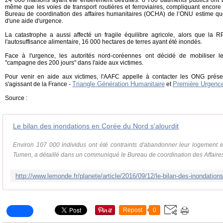
24 000 maisons ayant été entièrement détruites. 8 700 bâtiments publics ont a
même que les voies de transport routières et ferroviaires, compliquant encore 
Bureau de coordination des affaires humanitaires (OCHA) de l’ONU estime q
d'une aide d'urgence.
La catastrophe a aussi affecté un fragile équilibre agricole, alors que la 
l'autosuffisance alimentaire, 16 000 hectares de terres ayant été inondés.
Face à l'urgence, les autorités nord-coréennes ont décidé de mobiliser l
"campagne des 200 jours" dans l'aide aux victimes.
Pour venir en aide aux victimes, l'AAFC appelle à contacter les ONG présen
Triangle Génération Humanitaire
Première Urgenc
s'agissant de la France -
et
Source :
Le bilan des inondations en Corée du Nord s'alourdit
Environ 107 000 individus ont été contraints d'abandonner leur logement e
Tumen, a détaillé dans un communiqué le Bureau de coordination des Affaires
Repost
0