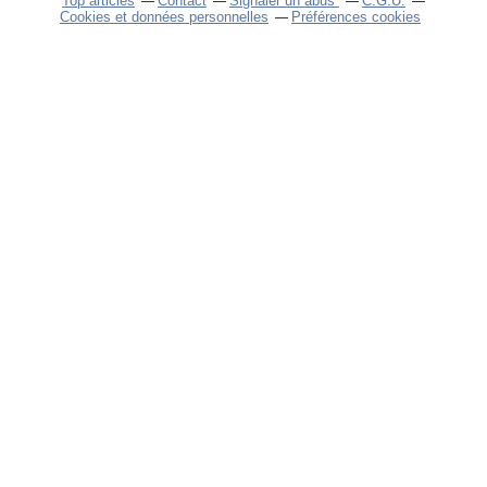
Top articles
Contact
Signaler un abus
C.G.U.
Cookies et données personnelles
Préférences cookies