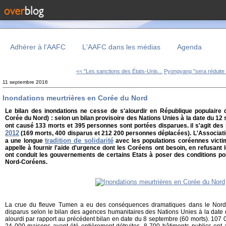
Adhérer à l'AAFC
L'AAFC dans les médias
Agenda
<< "Les sanctions des États-Unis...
Pyongyang "sera réduite 
11 septembre 2016
Inondations meurtrières en Corée du Nord
Le bilan des inondations ne cesse de s'alourdir en République populair
Corée du Nord) : selon un bilan provisoire des Nations Unies à la date du 12
ont causé 133 morts et 395 personnes sont portées disparues. il s'agit des
2012
(169 morts, 400 disparus et 212 200 personnes déplacées). L'Associati
tradition de solidarité
a une longue
avec les populations coréennes victi
appelle à fournir l'aide d'urgence dont les Coréens ont besoin, en refusant l
ont conduit les gouvernements de certains Etats à poser des conditions pol
Nord-Coréens.
La crue du fleuve Tumen a eu des conséquences dramatiques dans le Nord-
disparus selon le bilan des agences humanitaires des Nations Unies à la date 
alourdi par rapport au précédent bilan en date du 8 septembre (60 morts). 107