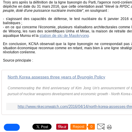
Trois ans après la définition de la ligne byeongin du Parti, l'agence nord-corée
dépêche en date du 31 mars 2016, que cette orientation avait "
élevé la RPDC a
peuple, doté d'une puissance nucléaire invincible
", en soulignant :
- s'agissant des capacités de défense, le test nucléaire du 6 janvier 2016 
balistiques ;
- en ce qui concerne l'économie, plusieurs réalisations architecturales comme le
de Wisong, les rues des scientifiques Unha et Mirae, la maison de retraite de
station de ski de Masikryong
aquatique Munsu et la
.
En conclusion, KCNA observait que la ligne byeongjin ne correspondait pas 
situation économique reconnue comme en retard, mais bien à une ligne stratég
révolution coréenne.
Source principale :
North Korea assesses three years of Byungjin Policy
Commemorating the third anniversary of Kim Jong Un's announcement of the
pursuit of nuclear weapons development and economic growth - North Korea e
http://www.nkeconwatch.com/2016/04/14/north-korea-assesses-three
Repost
0