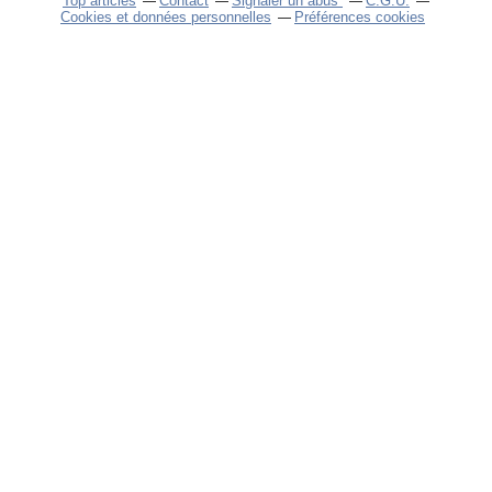
Top articles
Contact
Signaler un abus
C.G.U.
Cookies et données personnelles
Préférences cookies