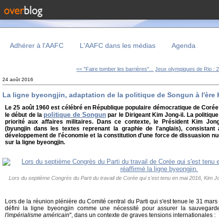
Adhérer à l'AAFC
L'AAFC dans les médias
Agenda
<< "Faire tomber les barrières"...
Jeux olympiques de Rio : 2
24 août 2016
La ligne byeongjin, adaptation de la politique de Songun à l'èr
Le 25 août 1960 est célébré en République populaire démocratique de Cor
politique de Songun
le début de la
par le Dirigeant Kim Jong-il. La politiq
priorité aux affaires militaires. Dans ce contexte, le Président Kim Jong
(byungjin dans les textes reprenant la graphie de l'anglais), consistant
développement de l'économie et la constitution d'une force de dissuasion n
sur la ligne byeongjin.
Lors du septième Congrès du Parti du travail de Corée qui s'est tenu en mai 2016, Kim Jon
Lors de la réunion plénière du Comité central du Parti qui s'est tenue le 31 mar
défini la ligne byeongjin comme une nécessité pour assurer la sauvega
l'impérialisme américain
", dans un contexte de graves tensions internationales :