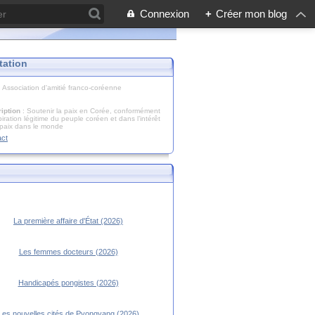
Connexion
+
Créer mon blog
tation
: Association d'amitié franco-coréenne
iption
: Soutenir la paix en Corée, conformément
piration légitime du peuple coréen et dans l’intérêt
 paix dans le monde
act
La première affaire d'État (2026)
Les femmes docteurs (2026)
Handicapés pongistes (2026)
Les nouvelles cités de Pyongyang (2026)