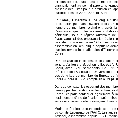
millions de locuteurs dans le monde selo
principalement au sein d'Espéranto-Franc
présenté des listes pour la diffusion et l
européennes de 2004, 2009 et 2014.
En Corée, l'Espéranto a une longue histoir
l'occupation japonaise avaient choisi un
nombre de membres rejoindront, après la 
Résistance, quand les anciens collabora
péninsule, sous le régime autoritaire d
Pyongyang, et des espérantistes étaient p
capitale nord-coréenne en 1989. Les grave
espérantiste en République populaire démo
que les revues internationales d'Espéran
Corée.
Dans le Sud de la péninsule, les espéranti
tiendra d'ailleurs à Séoul en juillet 2017
Séoul, avec 1776 participants. De 1995
Président de l’Association Universelle d’
Lee Jung-kee est membre du Bureau de l’A
Corée (Corée du Sud) compte en outre plusieu
Dans ce contexte, les espérantistes membre
développer les relations et les échanges 
Corée, et pour contribuer également à la 
déplacement d'une délégation espérantiste
les espérantistes nord-coréens, membres n
Marianne Dunlop, auteure, professeure de ru
du comité Espéranto de l'AAFC. Les autre
trésorier, espérantiste depuis 1971, mem