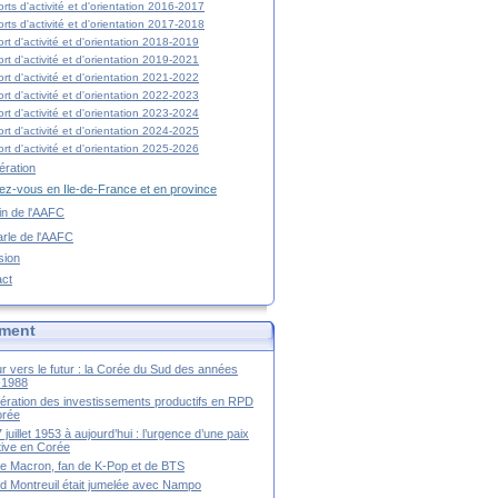
rts d'activité et d'orientation 2016-2017
rts d'activité et d'orientation 2017-2018
rt d'activité et d'orientation 2018-2019
rt d'activité et d'orientation 2019-2021
rt d'activité et d'orientation 2021-2022
rt d'activité et d'orientation 2022-2023
rt d'activité et d'orientation 2023-2024
rt d'activité et d'orientation 2024-2025
rt d'activité et d'orientation 2025-2026
ration
z-vous en Ile-de-France et en province
tin de l'AAFC
rle de l'AAFC
sion
act
ment
r vers le futur : la Corée du Sud des années
-1988
ération des investissements productifs en RPD
orée
 juillet 1953 à aujourd’hui : l’urgence d’une paix
itive en Corée
tte Macron, fan de K-Pop et de BTS
 Montreuil était jumelée avec Nampo