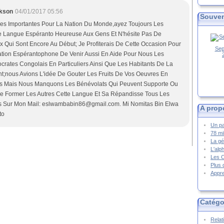
kson
04/01/2017 05:56
Souven
ses Importantes Pour La Nation Du Monde,ayez Toujours Les
e Langue Espéranto Heureuse Aux Gens Et N'hésite Pas De
 Qui Sont Encore Au Début; Je Profiterais De Cette Occasion Pour
Sep
iation Espérantophone De Venir Aussi En Aide Pour Nous Les
crates Congolais En Particuliers Ainsi Que Les Habitants De La
t;nous Avions L'idée De Gouter Les Fruits De Vos Oeuvres En
us Mais Nous Manquons Les Bénévolats Qui Peuvent Supporte Ou
ire Former Les Autres Cette Langue Et Sa Répandisse Tous Les
us Sur Mon Mail: eslwambabin86@gmail.com. Mi Nomitas Bin Elwa
A prop
to
Un pa
78 mi
La gé
L'alp
Les 
Plus 
Appre
Catégo
Relat