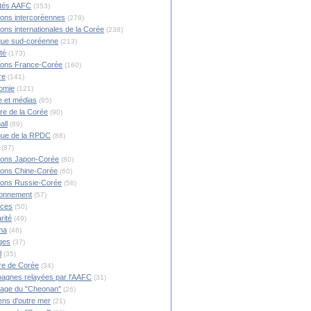
ités AAFC
(353)
ions intercoréennes
(278)
ions internationales de la Corée
(238)
ique sud-coréenne
(213)
té
(173)
ions France-Corée
(160)
re
(141)
omie
(121)
 et médias
(95)
ire de la Corée
(90)
all
(89)
ique de la RPDC
(88)
(87)
ions Japon-Corée
(80)
ions Chine-Corée
(60)
ions Russie-Corée
(58)
ronnement
(57)
nces
(50)
rité
(49)
ma
(46)
ges
(37)
l
(35)
re de Corée
(34)
agnes relayées par l'AAFC
(31)
rage du "Cheonan"
(26)
ns d'outre mer
(21)