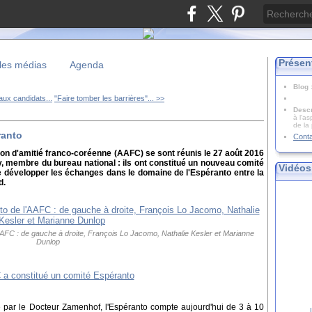
Présen
les médias
Agenda
Blog
aux candidats...
"Faire tomber les barrières"... >>
Descr
à l'as
de la
ranto
Cont
on d'amitié franco-coréenne (AAFC) se sont réunis le 27 août 2016
, membre du bureau national : ils ont constitué un nouveau comité
Vidéos
e développer les échanges dans le domaine de l'Espéranto entre la
d.
AFC : de gauche à droite, François Lo Jacomo, Nathalie Kesler et Marianne
Dunlop
par le Docteur Zamenhof, l'Espéranto compte aujourd'hui de 3 à 10