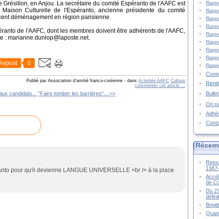
Rappo
e Grésillon, en Anjou. La secrétaire du comité Espéranto de l'AAFC est
a Maison Culturelle de l'Espéranto, ancienne présidente du comité
Rappo
écent déménagement en région parisienne.
Rappo
Rappo
éranto de l'AAFC, dont les membres doivent être adhérents de l'AAFC,
Rappo
te : marianne.dunlop@laposte.net.
Rappo
Rappo
Rappo
Repost
0
Rappo
Coopé
Publié par Association d'amitié franco-coréenne
-
dans
Activités AAFC
Culture
Rende
commenter cet article
…
Bulle
aux candidats...
"Faire tomber les barrières"... >>
On pa
Adhé
Cont
Récem
Retou
1987
anto pour qu'il devienne LANGUE UNIVERSELLE <br /> à la place
Accél
de C
Du 27
défin
Brigi
Quand