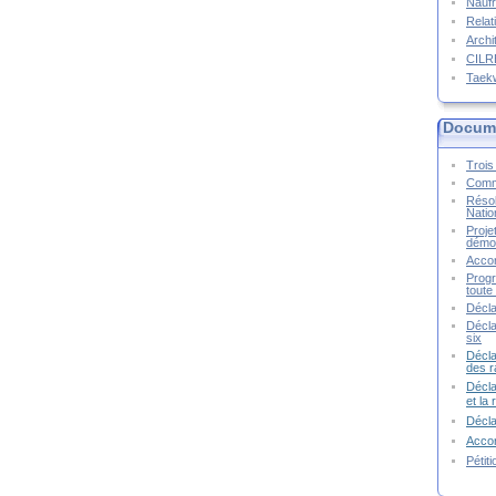
Naufr
Relat
Archi
CIL
Taek
Docume
Trois 
Commu
Résol
Natio
Proje
démoc
Accor
Progr
toute 
Décla
Décla
six
Décla
des r
Décla
et la
Décl
Accor
Pétit