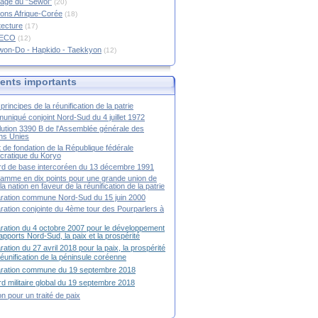
age du "Sewol"
(20)
ions Afrique-Corée
(18)
tecture
(17)
RECO
(12)
won-Do - Hapkido - Taekkyon
(12)
nts importants
principes de la réunification de la patrie
niqué conjoint Nord-Sud du 4 juillet 1972
ution 3390 B de l'Assemblée générale des
ns Unies
t de fondation de la République fédérale
ratique du Koryo
d de base intercoréen du 13 décembre 1991
amme en dix points pour une grande union de
la nation en faveur de la réunification de la patrie
ration commune Nord-Sud du 15 juin 2000
ration conjointe du 4ème tour des Pourparlers à
ration du 4 octobre 2007 pour le développement
apports Nord-Sud, la paix et la prospérité
ration du 27 avril 2018 pour la paix, la prospérité
 réunification de la péninsule coréenne
aration commune du 19 septembre 2018
d militaire global du 19 septembre 2018
ion pour un traité de paix