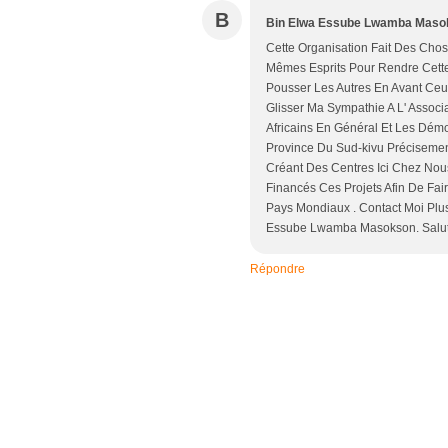
B
Bin Elwa Essube Lwamba Maso
Cette Organisation Fait Des Cho
Mêmes Esprits Pour Rendre Cett
Pousser Les Autres En Avant Ceux
Glisser Ma Sympathie A L' Assoc
Africains En Général Et Les Démo
Province Du Sud-kivu Précisemen
Créant Des Centres Ici Chez No
Financés Ces Projets Afin De Fa
Pays Mondiaux . Contact Moi Pl
Essube Lwamba Masokson. Salu
Répondre