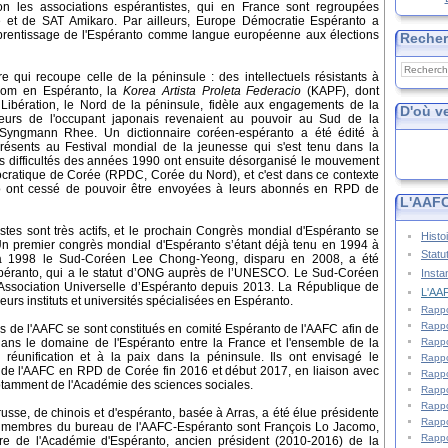
n les associations espérantistes, qui en France sont regroupées
e et de SAT Amikaro. Par ailleurs, Europe Démocratie Espéranto a
'apprentissage de l'Espéranto comme langue européenne aux élections
Reche
e qui recoupe celle de la péninsule : des intellectuels résistants à
 nom en Espéranto, la
Korea Artista Proleta Federacio
(KAPF), dont
Libération, le Nord de la péninsule, fidèle aux engagements de la
D'où v
teurs de l'occupant japonais revenaient au pouvoir au Sud de la
e Syngmann Rhee. Un dictionnaire coréen-espéranto a été édité à
résents au Festival mondial de la jeunesse qui s'est tenu dans la
s difficultés des années 1990 ont ensuite désorganisé le mouvement
cratique de Corée (RPDC, Corée du Nord), et c'est dans ce contexte
to ont cessé de pouvoir être envoyées à leurs abonnés en RPD de
L'AAFC
stes sont très actifs, et le prochain Congrès mondial d'Espéranto se
Histo
. Un premier congrès mondial d'Espéranto s’étant déjà tenu en 1994 à
Statu
 à 1998 le Sud-Coréen Lee Chong-Yeong, disparu en 2008, a été
Espéranto, qui a le statut d’ONG auprès de l’UNESCO. Le Sud-Coréen
Insta
ssociation Universelle d’Espéranto depuis 2013. La République de
L'AAF
rs instituts et universités spécialisées en Espéranto.
Rappo
Rappo
s de l'AAFC se sont constitués en comité Espéranto de l'AAFC afin de
Rappo
dans le domaine de l'Espéranto entre la France et l'ensemble de la
réunification et à la paix dans la péninsule. Ils ont envisagé le
Rappo
 de l'AAFC en RPD de Corée fin 2016 et début 2017, en liaison avec
Rappo
otamment de l'Académie des sciences sociales.
Rappo
Rappo
sse, de chinois et d'espéranto, basée à Arras, a été élue présidente
Rappo
s membres du bureau de l'AAFC-Espéranto sont François Lo Jacomo,
Rappo
bre de l'Académie d'Espéranto, ancien président (2010-2016) de la