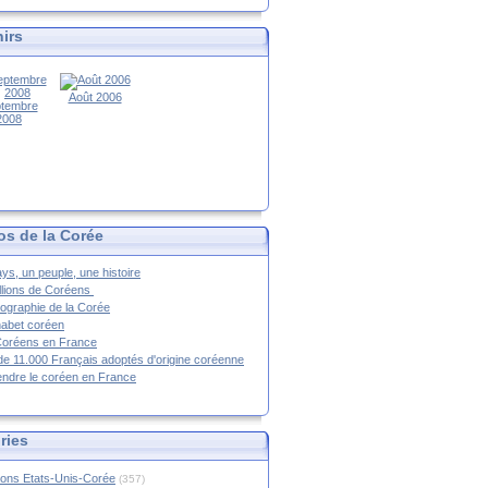
irs
Août 2006
tembre
2008
os de la Corée
ys, un peuple, une histoire
llions de Coréens
ographie de la Corée
habet coréen
Coréens en France
de 11.000 Français adoptés d'origine coréenne
ndre le coréen en France
ries
ions Etats-Unis-Corée
(357)