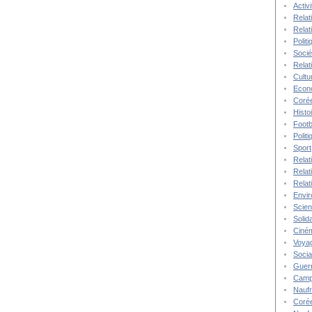
Activ
Relat
Relat
Polit
Socié
Relat
Cultu
Econ
Corée
Histo
Footb
Polit
Sport
Relat
Relat
Relat
Envi
Scie
Solida
Ciné
Voya
Socia
Guer
Camp
Nauf
Corée