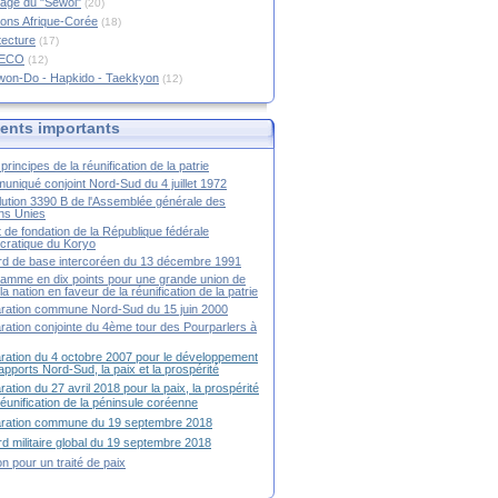
age du "Sewol"
(20)
ions Afrique-Corée
(18)
tecture
(17)
RECO
(12)
won-Do - Hapkido - Taekkyon
(12)
nts importants
principes de la réunification de la patrie
niqué conjoint Nord-Sud du 4 juillet 1972
ution 3390 B de l'Assemblée générale des
ns Unies
t de fondation de la République fédérale
ratique du Koryo
d de base intercoréen du 13 décembre 1991
amme en dix points pour une grande union de
la nation en faveur de la réunification de la patrie
ration commune Nord-Sud du 15 juin 2000
ration conjointe du 4ème tour des Pourparlers à
ration du 4 octobre 2007 pour le développement
apports Nord-Sud, la paix et la prospérité
ration du 27 avril 2018 pour la paix, la prospérité
 réunification de la péninsule coréenne
aration commune du 19 septembre 2018
d militaire global du 19 septembre 2018
ion pour un traité de paix