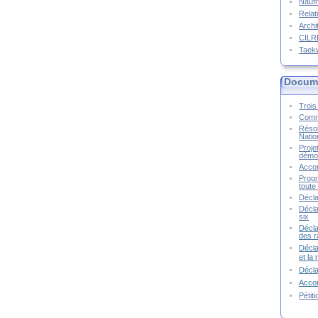
Naufr
Relat
Archi
CIL
Taek
Docume
Trois 
Commu
Résol
Natio
Proje
démoc
Accor
Progr
toute 
Décla
Décla
six
Décla
des r
Décla
et la
Décl
Accor
Pétit