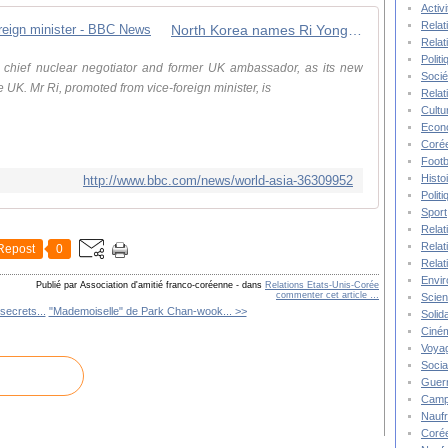
Activ
Relat
North Korea names Ri Yong-ho as foreign minister - BBC News
Relat
Polit
 chief nuclear negotiator and former UK ambassador, as its new
Socié
he UK. Mr Ri, promoted from vice-foreign minister, is
Relat
Cultu
Econ
Corée
Footb
Histo
http://www.bbc.com/news/world-asia-36309952
Polit
Sport
Relat
Relat
Repost
0
Relat
Envi
Publié par Association d'amitié franco-coréenne
-
dans
Relations Etats-Unis-Corée
commenter cet article
…
Scie
secrets...
"Mademoiselle" de Park Chan-wook... >>
Solida
Ciné
Voya
Socia
Guer
Camp
Nauf
Corée