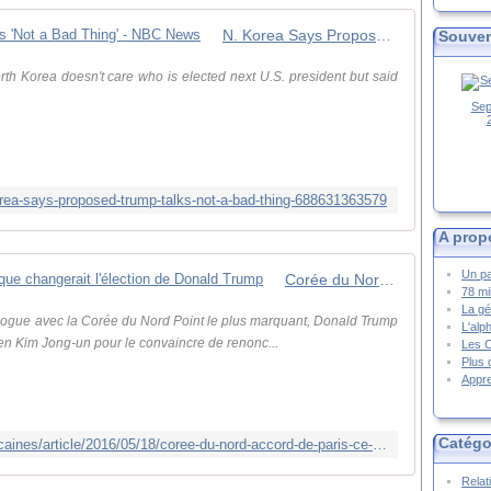
N. Korea Says Proposed Trump Talks 'Not a Bad Thing' - NBC News
Souven
rth Korea doesn't care who is elected next U.S. president but said
Sep
rea-says-proposed-trump-talks-not-a-bad-thing-688631363579
A prop
Un pa
Corée du Nord, accord de Paris : ce que changerait l'élection de Donald Trump
78 mi
La gé
alogue avec la Corée du Nord Point le plus marquant, Donald Trump
L'alp
réen Kim Jong-un pour le convaincre de renonc...
Les 
Plus 
Appre
Catégo
http://www.lemonde.fr/elections-americaines/article/2016/05/18/coree-du-nord-accord-de-paris-ce-que-changerait-l-election-de-donald-trump_4921348_829254.html
Relat