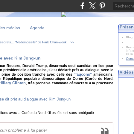
Présen
les médias
Agenda
Blog
secrets...
"Mademoiselle" de Park Chan-wook... >>
Descr
à l'as
de la
ue avec Kim Jong-un
Cont
ence Reuters, Donald Trump, désormais seul candidat en lice pour
tion présidentielle américaine, s'est déclaré prêt au dialogue avec le
Vidéos
"faucons"
 prise de position tranche avec celle des
américains,
n République populaire démocratique de Corée (Corée du Nord,
Hillary Clinton
, très probable candidate démocrate à la prochaine
ions avec la Corée du Nord s'il est élu est sans ambiguïté :
aucun problème à lui parler