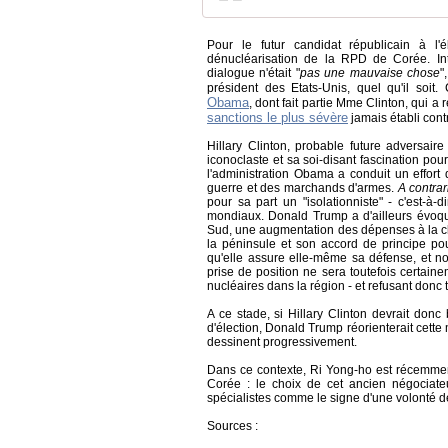
Pour le futur candidat républicain à l'é
dénucléarisation de la RPD de Corée. Int
dialogue n'était "
pas une mauvaise chose
"
président des Etats-Unis, quel qu'il soit
Obama
, dont fait partie Mme Clinton, qui a
sanctions le plus sévère
jamais établi con
Hillary Clinton, probable future adversai
iconoclaste et sa soi-disant fascination pour
l'administration Obama a conduit un effort 
guerre et des marchands d'armes.
A contrar
pour sa part un "isolationniste" - c'est-à
mondiaux. Donald Trump a d'ailleurs évoqu
Sud, une augmentation des dépenses à la ch
la péninsule et son accord de principe p
qu'elle assure elle-même sa défense, et n
prise de position ne sera toutefois certai
nucléaires dans la région - et refusant donc
A ce stade, si Hillary Clinton devrait donc
d'élection, Donald Trump réorienterait cette
dessinent progressivement.
Dans ce contexte, Ri Yong-ho est récemmen
Corée : le choix de cet ancien négociateu
spécialistes comme le signe d'une volonté d
Sources :