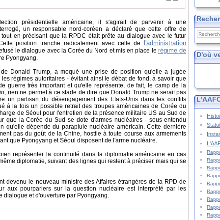
Reche
lection présidentielle américaine, il s'agirait de parvenir à une
errogé, un responsable nord-coréen a déclaré que cette offre de
, tout en précisant que la RPDC était prête au dialogue avec le futur
l'administration
. Cette position tranche radicalement avec celle de
régime de
 refusé le dialogue avec la Corée du Nord et mis en place le
D'où v
tre Pyongyang.
re de Donald Trump, a moqué une prise de position qu'elle a jugée
 les régimes autoritaires - évitant ainsi le débat de fond, à savoir que
de guerre très important et qu'elle représente, de fait, le camp de la
io
, rien ne permet à ce stade de dire que Donald Trump ne serait pas
L'AAFC
-dire un partisan du désengagement des Etats-Unis dans les conflits
é à la fois un possible retrait des troupes américaines de Corée du
arge de Séoul pour l'entretien de la présence militaire US au Sud de
Histo
our que la Corée du Sud se dote d'armes nucléaires - sous-entendu
Statu
on qu'elle dépende du parapluie nucléaire américain. Cette dernière
nement pas du goût de la Chine, hostile à toute course aux armements
Insta
 tant que Pyongyang et Séoul disposent de l'arme nucléaire.
L'AAF
Rappo
 bien représenter la continuité dans la diplomatie américaine en cas
Rappo
 même diplomatie, suivant des lignes qui restent à préciser mais qui se
Rappo
Rappo
t devenu le nouveau ministre des Affaires étrangères de la RPD de
Rappo
r aux pourparlers sur la question nucléaire est interprété par les
Rappo
e dialogue et d'ouverture par Pyongyang.
Rappo
Rappo
Rappo