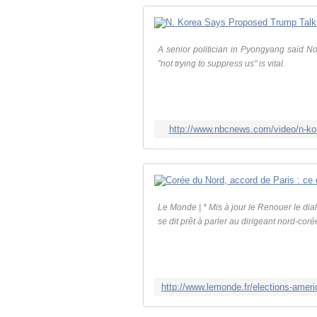
A senior politician in Pyongyang said No
"not trying to suppress us" is vital.
http://www.nbcnews.com/video/n-ko
Le Monde | * Mis à jour le Renouer le di
se dit prêt à parler au dirigeant nord-co