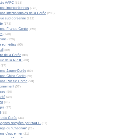
ités AAFC
(353)
ions intercoréennes
(278)
ions internationales de la Corée
(238)
ique sud-coréenne
(212)
té
(173)
ions France-Corée
(160)
re
(140)
omie
(120)
 et médias
(95)
all
(89)
ire de la Corée
(89)
ique de la RPDC
(88)
(87)
ions Japon-Corée
(80)
ions Chine-Corée
(60)
ions Russie-Corée
(58)
ronnement
(57)
nces
(50)
rité
(49)
ma
(46)
ges
(37)
l
(35)
re de Corée
(34)
agnes relayées par l'AAFC
(31)
rage du "Cheonan"
(26)
ns d'outre mer
(21)