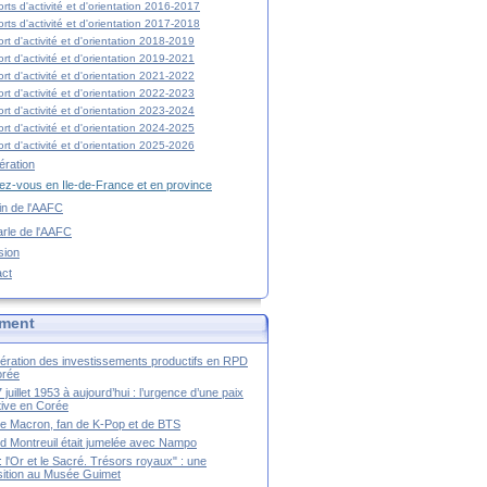
rts d'activité et d'orientation 2016-2017
rts d'activité et d'orientation 2017-2018
rt d'activité et d'orientation 2018-2019
rt d'activité et d'orientation 2019-2021
rt d'activité et d'orientation 2021-2022
rt d'activité et d'orientation 2022-2023
rt d'activité et d'orientation 2023-2024
rt d'activité et d'orientation 2024-2025
rt d'activité et d'orientation 2025-2026
ration
z-vous en Ile-de-France et en province
tin de l'AAFC
rle de l'AAFC
sion
act
ment
ération des investissements productifs en RPD
orée
 juillet 1953 à aujourd’hui : l’urgence d’une paix
itive en Corée
tte Macron, fan de K-Pop et de BTS
 Montreuil était jumelée avec Nampo
a : l'Or et le Sacré. Trésors royaux" : une
ition au Musée Guimet