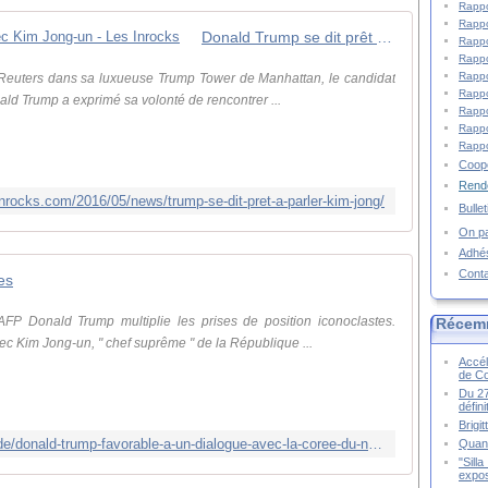
Rappo
Rappo
Donald Trump se dit prêt à parler avec Kim Jong-un - Les Inrocks
Rappo
Rappo
Rappo
 Reuters dans sa luxueuse Trump Tower de Manhattan, le candidat
Rappo
nald Trump a exprimé sa volonté de rencontrer ...
Rappo
Rappo
Rappo
Coopé
Rende
inrocks.com/2016/05/news/trump-se-dit-pret-a-parler-kim-jong/
Bulle
On pa
Adhé
Cont
es
P Donald Trump multiplie les prises de position iconoclastes.
Récem
ec Kim Jong-un, " chef suprême " de la République ...
Accél
de C
Du 27
défin
Brigi
http://www.valeursactuelles.com/monde/donald-trump-favorable-a-un-dialogue-avec-la-coree-du-nord-61834
Quand
"Sill
expos