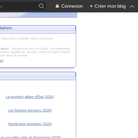
Connexion
+
Créer mon blog
tation
: Association d'amitié franco-coréenne
iption
: Soutenir la paix en Corée, conformément
piration légitime du peuple coréen et dans l’intérêt
 paix dans le monde
act
La première affaire d'État (2026)
Les femmes docteurs (2026)
Handicapés pongistes (2026)
Les nouvelles cités de Pyongyang (2026)