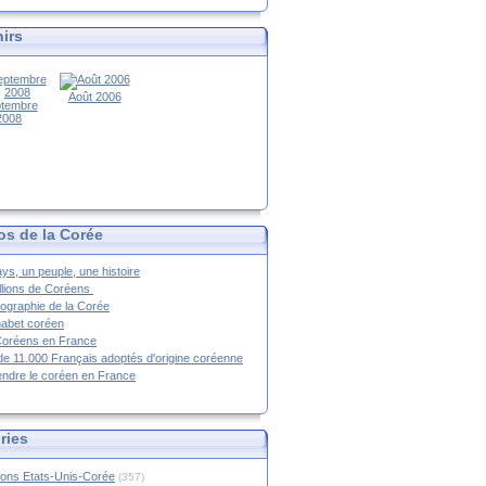
irs
Août 2006
tembre
2008
os de la Corée
ys, un peuple, une histoire
llions de Coréens
ographie de la Corée
habet coréen
Coréens en France
de 11.000 Français adoptés d'origine coréenne
ndre le coréen en France
ries
ions Etats-Unis-Corée
(357)