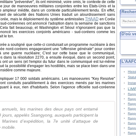
ilitaire "
préventive
", ils ont minimisé, voire omis, le contexte de cette
 jour de manoeuvres militaires conjointes entre les Etats-Unis et la
ampleur inédite, dans un contexte particulièrement tendu. En effet,
Reche
eil de sécurité des Nations Unies traduit un alourdissement sans
THAAD
orée, mais le déploiement du système antimissiles
en Corée
és sud-coréennes ont annoncé l'adoption dans la semaine de sanctions
 Cela fait beaucoup, et Washington et Séoul n'ignoraient pas que la
noncé les exercices conjoints américano - sud-coréens comme les
D'où v
t le ton.
e a souligné que celle-ci conduisait un programme nucléaire à des
armée nord-coréens engageraient une "
offensive générale
" pour contrer
 une guerre nucléaire; C'est sur cette base que le communiqué,
s dans la résolution 2270, a ensuite évoqué, dans un second point,
L'AAFC
ts ont un sens (et l'emploi du futur dans le communiqué est lui-même
é la possibilité d'engager les hostilités, mais se place bien dans une
considère comme majeure.
Histo
Statu
t impliquer 17 000 soldats américains. Les manoeuvres "Key Resolve"
eront conduits parallèlement à des exercices menés par les marines
Insta
uant à eux, rien d'habituels. Selon l'agence officielle sud-coréenne
L'AAF
Rappo
Rappo
Rappo
es annuels, les marines des deux pays ont entamé
Rappo
Rappo
0 jours, appelés Ssangyong, auxquels participent la
Rappo
Marines d’expédition, la 7e unité d’attaque de
Rappo
 mobile.
Rappo
Rappo