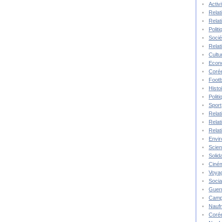
Activ
Relat
Relat
Polit
Socié
Relat
Cultu
Econ
Corée
Footb
Histo
Polit
Sport
Relat
Relat
Relat
Envi
Scie
Solida
Ciné
Voya
Socia
Guer
Camp
Nauf
Corée