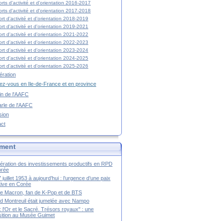
rts d'activité et d'orientation 2016-2017
rts d'activité et d'orientation 2017-2018
rt d'activité et d'orientation 2018-2019
rt d'activité et d'orientation 2019-2021
rt d'activité et d'orientation 2021-2022
rt d'activité et d'orientation 2022-2023
rt d'activité et d'orientation 2023-2024
rt d'activité et d'orientation 2024-2025
rt d'activité et d'orientation 2025-2026
ration
z-vous en Ile-de-France et en province
tin de l'AAFC
rle de l'AAFC
sion
act
ment
ération des investissements productifs en RPD
orée
 juillet 1953 à aujourd’hui : l’urgence d’une paix
itive en Corée
tte Macron, fan de K-Pop et de BTS
 Montreuil était jumelée avec Nampo
a : l'Or et le Sacré. Trésors royaux" : une
ition au Musée Guimet