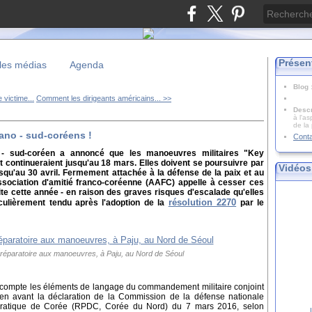
Présen
les médias
Agenda
Blog
 victime...
Comment les dirigeants américains... >>
Descr
à l'as
de la
ano - sud-coréens !
Cont
- sud-coréen a annoncé que les manoeuvres militaires "Key
 continueraient jusqu'au 18 mars. Elles doivent se poursuivre par
Vidéos
squ'au 30 avril. Fermement attachée à la défense de la paix et au
ssociation d'amitié franco-coréenne (AAFC) appelle à cesser ces
te cette année - en raison des graves risques d'escalade qu'elles
résolution 2270
culièrement tendu après l'adoption de la
par le
réparatoire aux manoeuvres, à Paju, au Nord de Séoul
r compte les éléments de langage du commandement militaire conjoint
en avant la déclaration de la Commission de la défense nationale
ratique de Corée (RPDC, Corée du Nord) du 7 mars 2016, selon