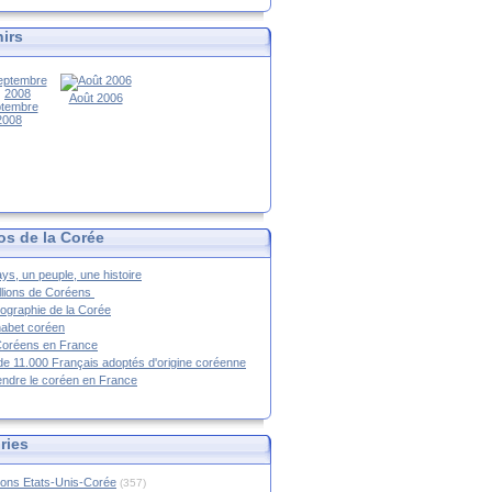
irs
Août 2006
tembre
2008
os de la Corée
ys, un peuple, une histoire
llions de Coréens
ographie de la Corée
habet coréen
Coréens en France
de 11.000 Français adoptés d'origine coréenne
ndre le coréen en France
ries
ions Etats-Unis-Corée
(357)