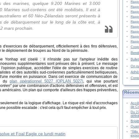
Rappo
ts des marines, quelque 9.200 Marines et 3.000
Rappo
0 Marines sud-coréens ont été mobilisés. Il est à
Rappo
australiens et 60 Néo-Zélandais seront présents à
Rappo
es de débarquement sur le long de la côte est, à
Rappo
Rappo
12 mars prochain.
Rappo
Rappo
Rappo
 d'exercices de débarquement, officiellement à des fins défensives,
Coopé
r le déploiement de troupes au Nord de la péninsule.
Rende
ne Yonhap est ciselé : il n'insiste pas sur l'ampleur inédite des
Bulle
noeuvres supplémentaires sont prévues dès à présent. Le message
On pa
'opinion publique, accréditer l'idée de simples exercices de routine
Adhé
listes et des autorités sud-coréennes particulièrement belliqueuses,
er d'une montée en puissance. Dans cet exercice de communication de
Cont
plan opérationnel 5027 (OPLAN 5027)
ite du
, qui vise pourtant
coréen
" par une combinaison d'actions défensives et offensives, et est
es américains. Un plan qui comporte d'ailleurs des frappes préventives,
Récem
seulement de la logique d'affichage. Le risque est réel d'accrochages
Accél
de C
'une possible escalade : c'est cela qu'il faut empêcher à tout prix.
Du 27
défin
Brigi
Quand
"Sill
solve et Foal Eagle ce lundi matin
expos