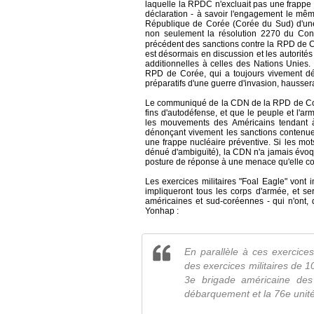
laquelle la RPDC n'excluait pas une frappe m
déclaration - à savoir l'engagement le même
République de Corée (Corée du Sud) d'une 
non seulement la résolution 2270 du Cons
précédent des sanctions contre la RPD de C
est désormais en discussion et les autorit
additionnelles à celles des Nations Unies.
RPD de Corée, qui a toujours vivement dé
préparatifs d'une guerre d'invasion, hausserai
Le communiqué de la CDN de la RPD de Coré
fins d'autodéfense, et que le peuple et l'
les mouvements des Américains tendant à
dénonçant vivement les sanctions contenue
une frappe nucléaire préventive. Si les mo
dénué d'ambiguïté), la CDN n'a jamais évoqu
posture de réponse à une menace qu'elle 
Les exercices militaires "Foal Eagle" von
impliqueront tous les corps d'armée, et s
américaines et sud-coréennes - qui n'ont, q
Yonhap :
En parallèle à ces exercic
des exercices militaires de 1
3e brigade américaine des 
débarquement et la 76e unité