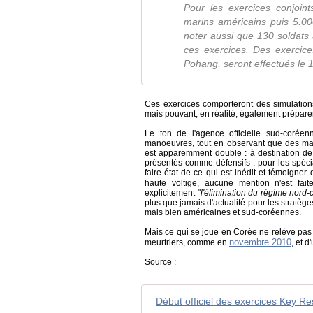
Pour les exercices conjoin
marins américains puis 5.00
noter aussi que 130 soldats 
ces exercices. Des exercic
Pohang, seront effectués le 
Ces exercices comporteront des simulations
mais pouvant, en réalité, également prépare
Le ton de l'agence officielle sud-coréen
manoeuvres, tout en observant que des ma
est apparemment double : à destination de l
présentés comme défensifs ; pour les spécia
faire état de ce qui est inédit et témoign
haute voltige, aucune mention n'est fa
explicitement "
l'élimination du régime nord-
plus que jamais d'actualité pour les stratèg
mais bien américaines et sud-coréennes.
Mais ce qui se joue en Corée ne relève pas 
novembre 2010
meurtriers, comme en
, et d
Source :
Début officiel des exercices Key Re