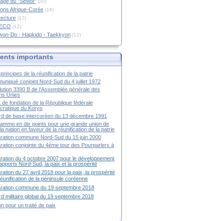
age du "Sewol"
(20)
ions Afrique-Corée
(18)
tecture
(17)
RECO
(12)
won-Do - Hapkido - Taekkyon
(12)
nts importants
principes de la réunification de la patrie
niqué conjoint Nord-Sud du 4 juillet 1972
ution 3390 B de l'Assemblée générale des
ns Unies
t de fondation de la République fédérale
ratique du Koryo
d de base intercoréen du 13 décembre 1991
amme en dix points pour une grande union de
la nation en faveur de la réunification de la patrie
ration commune Nord-Sud du 15 juin 2000
ration conjointe du 4ème tour des Pourparlers à
ration du 4 octobre 2007 pour le développement
apports Nord-Sud, la paix et la prospérité
ration du 27 avril 2018 pour la paix, la prospérité
 réunification de la péninsule coréenne
aration commune du 19 septembre 2018
d militaire global du 19 septembre 2018
ion pour un traité de paix