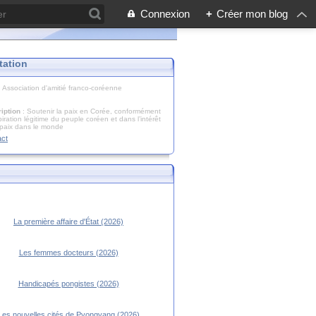
Connexion
+
Créer mon blog
tation
: Association d'amitié franco-coréenne
iption
: Soutenir la paix en Corée, conformément
piration légitime du peuple coréen et dans l’intérêt
 paix dans le monde
act
La première affaire d'État (2026)
Les femmes docteurs (2026)
Handicapés pongistes (2026)
Les nouvelles cités de Pyongyang (2026)