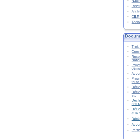
Naufr
Relat
Archi
CIL
Taek
Docume
Trois 
Commu
Résol
Natio
Proje
démoc
Accor
Progr
toute 
Décla
Décla
six
Décla
des r
Décla
et la
Décl
Accor
Pétit