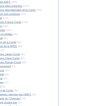
ités AAFC
(353)
ions intercoréennes
(278)
ions internationales de la Corée
(238)
ique sud-coréenne
(212)
té
(173)
ions France-Corée
(160)
re
(140)
omie
(120)
 et médias
(95)
all
(89)
ire de la Corée
(89)
ique de la RPDC
(88)
(87)
ions Japon-Corée
(80)
ions Chine-Corée
(60)
ions Russie-Corée
(58)
ronnement
(57)
nces
(50)
rité
(49)
ma
(46)
ges
(37)
l
(35)
re de Corée
(34)
agnes relayées par l'AAFC
(31)
rage du "Cheonan"
(26)
ns d'outre mer
(21)