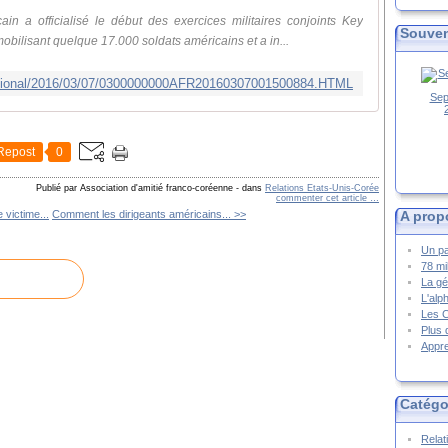
 a officialisé le début des exercices militaires conjoints Key
Souven
obilisant quelque 17.000 soldats américains et a in...
national/2016/03/07/0300000000AFR20160307001500884.HTML
Sep
Repost
0
Publié par Association d'amitié franco-coréenne
-
dans
Relations Etats-Unis-Corée
commenter cet article
…
A prop
 victime...
Comment les dirigeants américains... >>
Un pa
78 mi
La gé
L'alp
Les 
Plus 
Appre
Catégo
Relat