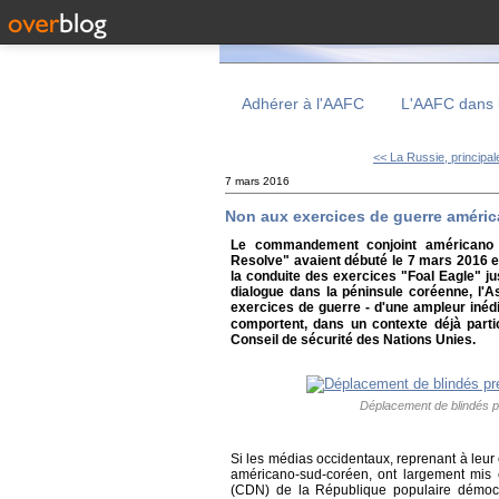
Adhérer à l'AAFC
L'AAFC dans 
<< La Russie, principale
7 mars 2016
Non aux exercices de guerre améric
Le commandement conjoint américano 
Resolve" avaient débuté le 7 mars 2016 et
la conduite des exercices "Foal Eagle" ju
dialogue dans la péninsule coréenne, l'A
exercices de guerre - d'une ampleur inédi
comportent, dans un contexte déjà parti
Conseil de sécurité des Nations Unies.
Déplacement de blindés p
Si les médias occidentaux, reprenant à leu
américano-sud-coréen, ont largement mis 
(CDN) de la République populaire démoc