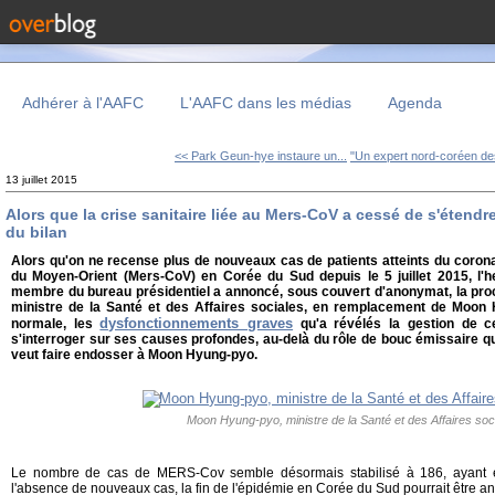
Adhérer à l'AAFC
L'AAFC dans les médias
Agenda
<< Park Geun-hye instaure un...
"Un expert nord-coréen des
13 juillet 2015
Alors que la crise sanitaire liée au Mers-CoV a cessé de s'étendr
du bilan
Alors qu'on ne recense plus de nouveaux cas de patients atteints du coron
du Moyen-Orient (Mers-CoV)
en Corée du Sud depuis le 5 juillet 2015, l'h
membre du bureau présidentiel a annoncé, sous couvert d'anonymat, la pro
ministre de la Santé et des Affaires sociales, en remplacement de Moon H
dysfonctionnements graves
normale, les
qu'a révélés la gestion de ce
s'interroger sur ses causes profondes, au-delà du rôle de bouc émissaire que
veut faire endosser à Moon Hyung-pyo.
Moon Hyung-pyo, ministre de la Santé et des Affaires soc
Le nombre de cas de MERS-Cov semble désormais stabilisé à 186, ayant e
l'absence de nouveaux cas, la fin de l'épidémie en Corée du Sud pourrait être a