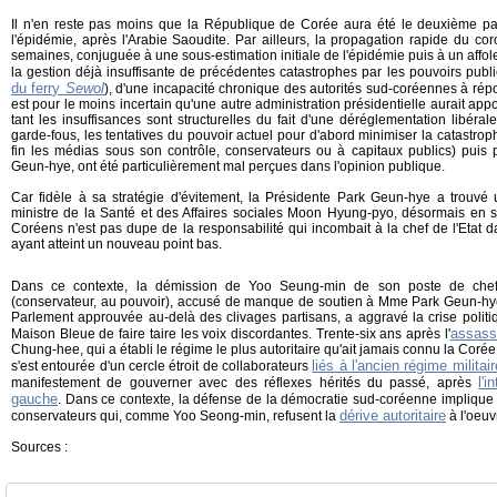
Il n'en reste pas moins que la République de Corée aura été le deuxième p
l'épidémie, après l'Arabie Saoudite. Par ailleurs, la propagation rapide du c
semaines, conjuguée à une sous-estimation initiale de l'épidémie puis à un affo
la gestion déjà insuffisante de précédentes catastrophes par les pouvoirs pub
du ferry
Sewol
), d'une incapacité chronique des autorités sud-coréennes à répo
est pour le moins incertain qu'une autre administration présidentielle aurait ap
tant les insuffisances sont structurelles du fait d'une déréglementation libéra
garde-fous, les tentatives du pouvoir actuel pour d'abord minimiser la catastroph
fin les médias sous son contrôle, conservateurs ou à capitaux publics) puis 
Geun-hye, ont été particulièrement mal perçues dans l'opinion publique.
Car fidèle à sa stratégie d'évitement, la Présidente Park Geun-hye a trouvé
ministre de la Santé et des Affaires sociales Moon Hyung-pyo, désormais en s
Coréens n'est pas dupe de la responsabilité qui incombait à la chef de l'Etat d
ayant atteint un nouveau point bas.
Dans ce contexte, la démission de Yoo Seung-min de son poste de chef
(conservateur, au pouvoir), accusé de manque de soutien à Mme Park Geun-hye a
Parlement approuvée au-delà des clivages partisans, a aggravé la crise politiq
assass
Maison Bleue de faire taire les voix discordantes. Trente-six ans après l'
Chung-hee, qui a établi le régime le plus autoritaire qu'ait jamais connu la Co
liés à l'ancien régime militair
s'est entourée d'un cercle étroit de collaborateurs
l'i
manifestement de gouverner avec des réflexes hérités du passé, après
gauche
. Dans ce contexte, la défense de la démocratie sud-coréenne implique
dérive autoritaire
conservateurs qui, comme Yoo Seong-min, refusent la
à l'oeuv
Sources :