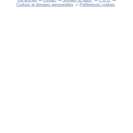
Top articles
Contact
Signaler un abus
C.G.U.
Cookies et données personnelles
Préférences cookies