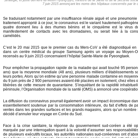
Stratégie, et juste derrière lui Moon Hyung-pyo, ministre de la Santé et de la Sécurité soc
7 juin 2015 annonçant les noms des hôpitaux concernés par le 
Se traduisant notamment par une insuffisance rénale aiguë et une pneumonie
traitement approprié à ce jour, le coronavirus est le variant hautement pathogèn
quatre donnent lieu à des rhumes bénins et le cinquième est le virus du 
manifestement de contacts avec les dromadaires, ou serait liée à la con
camélidés.
C’est le 20 mai 2015 que le premier cas du Mers-CoV a été diagnostiqué en C
dans un centre médical du groupe Samsung après un voyage au Moyen-Ori
recensés au 9 juin 2015 concernaient l’hôpital Sainte-Marie de Pyeongtaek.
Pour empêcher la propagation rapide de la maladie qui avait touché 95 personn
ans) que la moyenne mondiale (48 ans), plusieurs milliers d’établissements sc
leurs portes. Alors qu’on estime qu’une personne malade contamine en moyenne 
du 9 juin près de 2 900 personnes avaient été placées en isolement, chez elles o
libérées de cette mesure de quarantaine. S’inquiétant de la rapidité inhabituell
péninsule, l’Organisation mondiale de la santé (OMS) a annoncé une coopératio
La diffusion du coronavirus pourrait également avoir un impact économique dans 
essentiellement soutenue par la consommation intérieure, du fait d’effets de 
ventes dans les grandes surfaces et les grands magasins, alors qu’un nombre i
décidé d’annuler leur voyage en Corée du Sud.
Face à la crise sanitaire, la réponse du gouvernement sud-coréen a été o
marquée par une interrogation quant à la volonté d’assumer ses responsabilités.
de plusieurs exécutifs locaux, les autorités nationales sud-coréennes ont d’abo