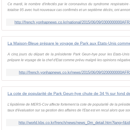
Ce mardi, le nombre d'infectés par le coronavirus du syndrome respiratoi
totalise 95 avec huit nouveaux cas confirmés et un septième décès, ont annonc
http://french.yonhapnews.co.kr/national/2015/06/09/0300000000
La Maison-Bleue prépare le voyage de Park aux Etats-Unis comm
A cinq jours du départ de la présidente Park Geun-hye pour les Etats-Unis
prépare le voyage de la chef d'Etat comme prévu malgré les opinions négatives
http://french.yonhapnews.co.kr/news/2015/06/09/0200000000A
L'épidémie de MERS-Cov affecte fortement la cote de popularité de la préside
taux d'évaluation sur sa gestion des affaires de l'Etat est en recul alors que son
http://world.kbs.co.kr/french/news/news_Dm_detail.htm?lang=