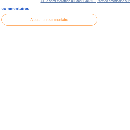
<< Le semi-marathon du Mont Paektu...
L'armée américaine surp
commentaires
Ajouter un commentaire