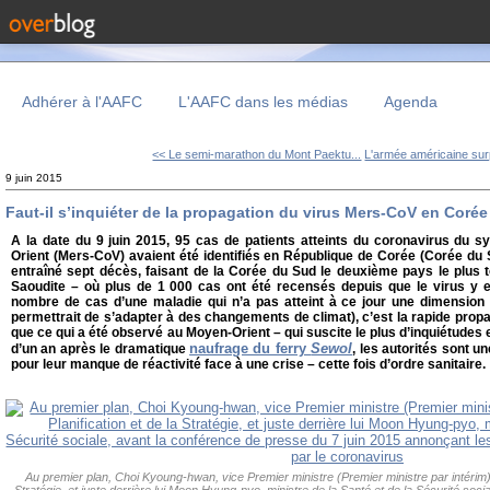
Adhérer à l'AAFC
L'AAFC dans les médias
Agenda
<< Le semi-marathon du Mont Paektu...
L'armée américaine surp
9 juin 2015
Faut-il s’inquiéter de la propagation du virus Mers-CoV en Coré
A la date du 9 juin 2015, 95 cas de patients atteints du coronavirus du 
Orient (Mers-CoV) avaient été identifiés en République de Corée (Corée du Su
entraîné sept décès, faisant de la Corée du Sud le deuxième pays le plus
Saoudite – où plus de 1 000 cas ont été recensés depuis que le virus y e
nombre de cas d’une maladie qui n’a pas atteint à ce jour une dimension 
permettrait de s’adapter à des changements de climat), c’est la rapide prop
que ce qui a été observé au Moyen-Orient – qui suscite le plus d’inquiétudes 
naufrage du ferry
Sewol
d’un an après le dramatique
, les autorités sont u
pour leur manque de réactivité face à une crise – cette fois d’ordre sanitaire.
Au premier plan, Choi Kyoung-hwan, vice Premier ministre (Premier ministre par intérim), m