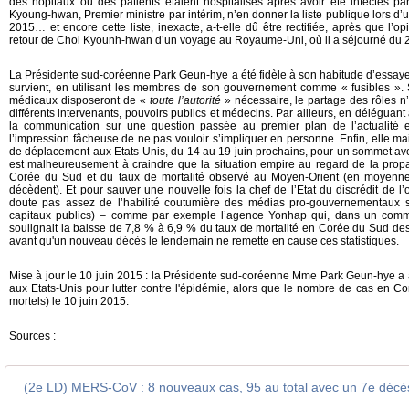
des hôpitaux où des patients étaient hospitalisés après avoir été infectés pa
Kyoung-hwan, Premier ministre par intérim, n’en donner la liste publique lors d’
2015… et encore cette liste, inexacte, a-t-elle dû être rectifiée, après que l’o
retour de Choi Kyounh-hwan d’un voyage au Royaume-Uni, où il a séjourné du 2 
La Présidente sud-coréenne Park Geun-hye a été fidèle à son habitude d’essaye
survient, en utilisant les membres de son gouvernement comme « fusibles ». S
médicaux disposeront de «
toute l’autorité
» nécessaire, le partage des rôles n’
différents intervenants, pouvoirs publics et médecins. Par ailleurs, en déléguant 
la communication sur une question passée au premier plan de l’actualité
l’impression fâcheuse de ne pas vouloir s’impliquer en personne. Enfin, elle main
de déplacement aux Etats-Unis, du 14 au 19 juin prochains, pour un sommet ave
est malheureusement à craindre que la situation empire au regard de la prop
Corée du Sud et du taux de mortalité observé au Moyen-Orient (en moyenne
décèdent). Et pour sauver une nouvelle fois la chef de l’Etat du discrédit de l’
doute pas assez de l’habilité coutumière des médias pro-gouvernementaux 
capitaux publics) – comme par exemple l’agence Yonhap qui, dans un comm
soulignait la baisse de 7,8 % à 6,9 % du taux de mortalité en Corée du Sud des 
avant qu'un nouveau décès le lendemain ne remette en cause ces statistiques.
Mise à jour le 10 juin 2015 : la Présidente sud-coréenne Mme Park Geun-hye a an
aux Etats-Unis pour lutter contre l'épidémie, alors que le nombre de cas en C
mortels) le 10 juin 2015.
Sources :
(2e LD) MERS-CoV : 8 nouveaux cas, 95 au total avec un 7e décè