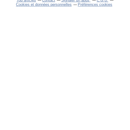
Top articles
Contact
Signaler un abus
C.G.U.
Cookies et données personnelles
Préférences cookies