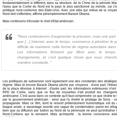
fondamentalement si différent, dans sa structure, de la Chine de la période Ma
l'aveu que la Corée du Nord est le pays le plus sanctionné au monde, car c'est 
politique nord-coréenne des Etats-Unis. Avec une idée qui relève de la croyan
Nord
doit
s'effondrer, affirme péremptoirement Barack Obama.
Mais continuons d'écouter le chef d'Etat américain :
"Nous continuerons d'augmenter la pression, mais une part de
que [...] Internet, avec le temps, commence à pénétrer le pays
difficile de maintenir cette forme de régime autoritaire da
Les informations finissent par filtrer avec le temp
changements, et c'est quelque chose que nous cherch
manière constante. "
Les politiques de subversion sont également une des constantes des stratég
régime. Mais là encore Barack Obama pèche par croyance : d'une part, l'Intran
de la place dévolue à Internet ; d'autre part, les informations extérieures n'o
RPD de Corée, sans que ce flux de nouvelles n'ait produit les changement
américaine. C'est aussi dans ce contexte qu'il faut comprendre ce que révèle le 
par le gouvernement américain - ainsi que l'a révélé le piratage de Sony -
propagande. Mais ce film, dont le ressort prétendument humoristique est du
blague anale, a davantage suscité une vague de consternation parmi les réfugi
bien que sa diffusion par ballon au Nord de la péninsule ne peut qu'entraîner
Nord-Coréens qui le verraient. Mais qu'importe : la bonne conscience amé