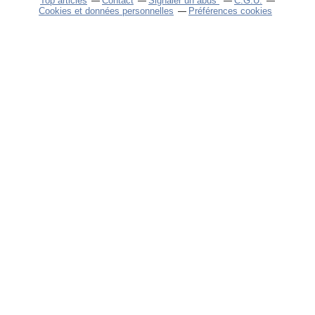
Top articles
Contact
Signaler un abus
C.G.U.
Cookies et données personnelles
Préférences cookies