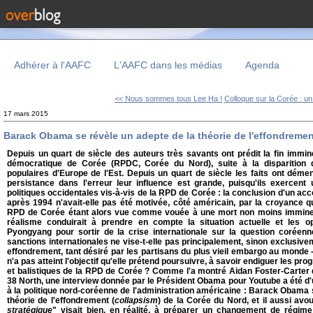
Adhérer à l'AAFC
L'AAFC dans les médias
Agenda
<< Nous sommes tous Lee Ha !
Colloque sur la Corée : un.
17 mars 2015
Barack Obama se révèle un adepte de la théorie de l'effondremen
Depuis un quart de siècle des auteurs très savants ont prédit la fin immin
démocratique de Corée (RPDC, Corée du Nord), suite à la disparition
populaires d'Europe de l'Est. Depuis un quart de siècle les faits ont démen
persistance dans l'erreur leur influence est grande, puisqu'ils exercent
politiques occidentales vis-à-vis de la RPD de Corée : la conclusion d'un acc
après 1994 n'avait-elle pas été motivée, côté américain, par la croyance qu'
RPD de Corée étant alors vue comme vouée à une mort non moins imminen
réalisme conduirait à prendre en compte la situation actuelle et les o
Pyongyang pour sortir de la crise internationale sur la question coréenn
sanctions internationales ne vise-t-elle pas principalement, sinon exclusivem
effondrement, tant désiré par les partisans du plus vieil embargo au monde 
n'a pas atteint l'objectif qu'elle prétend poursuivre, à savoir endiguer les 
et balistiques de la RPD de Corée ?
Comme l'a montré Aidan Foster-Carter da
38 North, une interview donnée par le Président Obama pour Youtube a été d
à la politique nord-coréenne de l'administration américaine : Barack Obama s
théorie de l'effondrement (
collapsism
) de la Corée du Nord, et il aussi avo
stratégique
" visait bien, en réalité, à préparer un changement de régim