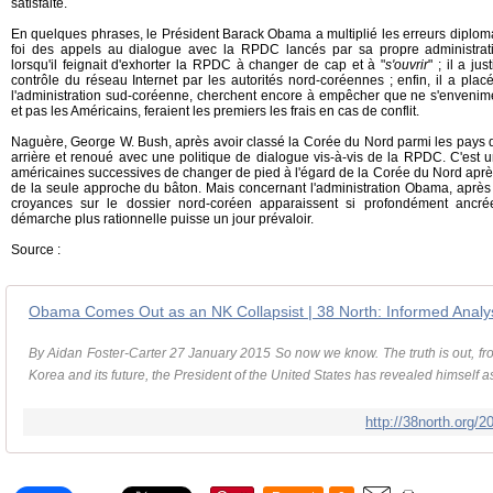
satisfaite.
En quelques phrases, le Président Barack Obama a multiplié les erreurs diploma
foi des appels au dialogue avec la RPDC lancés par sa propre administra
lorsqu'il feignait d'exhorter la RPDC à changer de cap et à "
s'ouvrir
" ; il a ju
contrôle du réseau Internet par les autorités nord-coréennes ; enfin, il a pla
l'administration sud-coréenne, cherchent encore à empêcher que ne s'envenime
et pas les Américains, feraient les premiers les frais en cas de conflit.
Naguère, George W. Bush, après avoir classé la Corée du Nord parmi les pays de
arrière et renoué avec une politique de dialogue vis-à-vis de la RPDC. C'est 
américaines successives de changer de pied à l'égard de la Corée du Nord après 
de la seule approche du bâton. Mais concernant l'administration Obama, après 
croyances sur le dossier nord-coréen apparaissent si profondément ancré
démarche plus rationnelle puisse un jour prévaloir.
Source :
Obama Comes Out as an NK Collapsist | 38 North: Informed Analys
By Aidan Foster-Carter 27 January 2015 So now we know. The truth is out, fr
Korea and its future, the President of the United States has revealed himself as 
http://38north.org/2