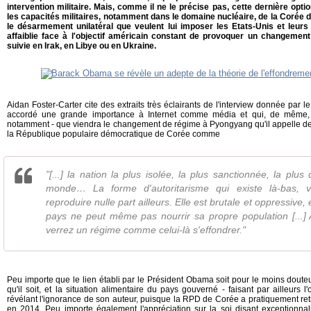
intervention militaire. Mais, comme il ne le précise pas, cette dernière opti
les capacités militaires, notamment dans le domaine nucléaire, de la Corée 
le désarmement unilatéral que veulent lui imposer les Etats-Unis et leurs a
affaiblie face à l'objectif américain constant de provoquer un changement 
suivie en Irak, en Libye ou en Ukraine.
Aidan Foster-Carter cite des extraits très éclairants de l'interview donnée par 
accordé une grande importance à Internet comme média et qui, de même, co
notamment - que viendra le changement de régime à Pyongyang qu'il appelle de se
la République populaire démocratique de Corée comme
"[...] la nation la plus isolée, la plus sanctionnée, la plu
monde… La forme d'autoritarisme qui existe là-bas, 
reproduire nulle part ailleurs. Elle est brutale et oppressive,
pays ne peut même pas nourrir sa propre population [...]
verrez un régime comme celui-là s'effondrer."
Peu importe que le lien établi par le Président Obama soit pour le moins douteu
qu'il soit, et la situation alimentaire du pays gouverné - faisant par ailleurs l
révélant l'ignorance de son auteur, puisque la RPD de Corée a pratiquement retr
en 2014. Peu importe également l'appréciation sur la soi disant exceptionnali