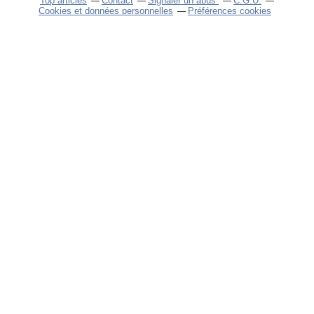
Top articles
Contact
Signaler un abus
C.G.U.
Cookies et données personnelles
Préférences cookies