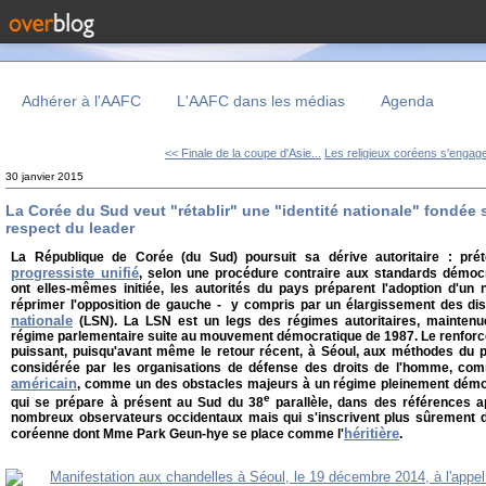
Adhérer à l'AAFC
L'AAFC dans les médias
Agenda
<< Finale de la coupe d'Asie...
Les religieux coréens s'engage
30 janvier 2015
La Corée du Sud veut "rétablir" une "identité nationale" fondée sur
respect du leader
La République de Corée (du Sud) poursuit sa dérive autoritaire : préte
progressiste unifié
, selon une procédure contraire aux standards démocr
ont elles-mêmes initiée, les autorités du pays préparent l'adoption d'un 
réprimer l'opposition de gauche - y compris par un élargissement des dis
nationale
(LSN). La LSN est un legs des régimes autoritaires, maintenu
régime parlementaire suite au mouvement démocratique de 1987. Le renforc
puissant, puisqu'avant même le retour récent, à Séoul, aux méthodes du p
considérée par les organisations de défense des droits de l'homme, co
américain
, comme un des obstacles majeurs à un régime pleinement démoc
e
qui se prépare à présent au Sud du 38
parallèle, dans des références 
nombreux observateurs occidentaux mais qui s'inscrivent plus sûrement da
héritière
coréenne dont Mme Park Geun-hye se place comme l'
.