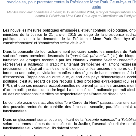
Manifestation aux chandelles à Séoul, le 19 décembre 2014, à l'appel d'organisations soc
contre la Présidente Mme Park Geun-hye et l'interdiction du Parti pro
Les nouvelles mesures politiques envisagées, et leur contenu idéologique, ont
ministère de la Justice le 21 janvier 2015 au siège de la présidence sud-c
publiques, suite à la demande de la Présidente Mme Park Geun-hye d'a
constitutionnelles
" et "
l'application stricte de la loi
".
Dans la poursuite de leur acharnement judiciaire contre les membres du Parti p
sud-coréennes prévoient désormais la "
possibilité préventive
" (sic) de bloqu
formation de groupes reconnus par les tribunaux comme "
aidant l'ennemi
" 
répressives
a posteriori
, il s'agit maintenant d'empêcher en amont l'expressi
précisément, il s'agirait manifestement d'empêcher les anciens membres du
forme ou une autre, en violation manifeste des règles de base inhérentes à la lib
d'expression. Rappelons en outre que, quand des pays démocratiques occide
politique, c'est au regard de son recours à des procédés extra-légaux (qui re
PPU), et que ces mesures exceptionnelles ne privent jamais les anciens mem
d'action politique dans un cadre légal. La loi de sécurité nationale pourrait ain
où des organisations interdites ne respecteraient pas l'ordre de dissolution.
Le contrôle accru des activités dites "pro-Corée du Nord" passerait par une surve
des pouvoirs renforcés de contrôle des forces de sécurité, parallèlement 
fonctionnaires.
Dans un glissement sémantique significatif de la "
sécurité nationale
" à "
l'établi
selon les termes mêmes du ministère de la Justice, l'arsenal sécuritaire sera
fonctionnaires aux valeurs qu'ils doivent servir.