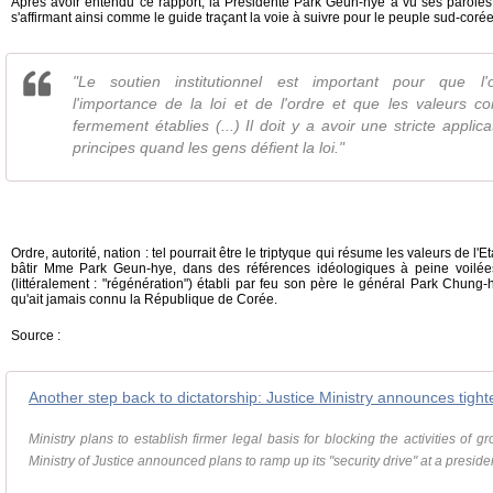
Après avoir entendu ce rapport, la Présidente Park Geun-hye a vu ses paroles r
s'affirmant ainsi comme le guide traçant la voie à suivre pour le peuple sud-coré
"Le soutien institutionnel est important pour que l
l'importance de la loi et de l'ordre et que les valeurs con
fermement établies (...) Il doit y a avoir une stricte applica
principes quand les gens défient la loi."
Ordre, autorité, nation : tel pourrait être le triptyque qui résume les valeurs de 
bâtir Mme Park Geun-hye, dans des références idéologiques à peine voilée
(littéralement : "régénération") établi par feu son père le général Park Chung-
qu'ait jamais connu la République de Corée.
Source :
Another step back to dictatorship: Justice Ministry announces tigh
Ministry plans to establish firmer legal basis for blocking the activities of 
Ministry of Justice announced plans to ramp up its "security drive" at a president