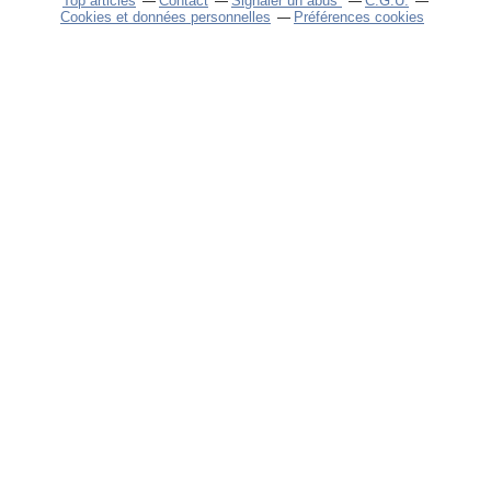
Top articles
Contact
Signaler un abus
C.G.U.
Cookies et données personnelles
Préférences cookies