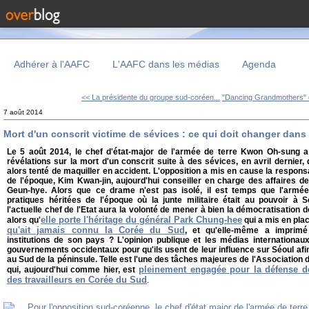
Adhérer à l'AAFC
L'AAFC dans les médias
Agenda
<< La présidente du groupe sud-coréen...
"Dancing Grandmothers" 
7 août 2014
Mort d'un conscrit victime de sévices : ce qui doit changer dan
Le 5 août 2014, le chef d'état-major de l'armée de terre Kwon Oh-sung 
révélations sur la mort d'un conscrit suite à des sévices, en avril dernier
alors tenté de maquiller en accident. L'opposition a mis en cause la responsa
de l'époque, Kim Kwan-jin, aujourd'hui conseiller en charge des affaires d
Geun-hye. Alors que ce drame n'est pas isolé, il est temps que l'arm
pratiques héritées de l'époque où la junte militaire était au pouvoir à 
l'actuelle chef de l'Etat aura la volonté de mener à bien la démocratisation de
elle porte l'héritage du général Park Chung-hee
alors qu'
qui a mis en pla
qu'ait jamais connu la Corée du Sud
, et qu'elle-même a impri
institutions de son pays ? L'opinion publique et les médias internationaux
gouvernements occidentaux pour qu'ils usent de leur influence sur Séoul afin 
au Sud de la péninsule. Telle est l'une des tâches majeures de l'Association
pleinement engagée pour la défense de
qui, aujourd'hui comme hier, est
des travailleurs en Corée du Sud
.