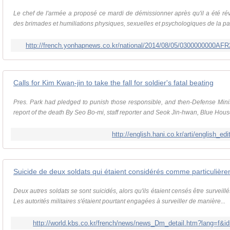
Le chef de l'armée a proposé ce mardi de démissionner après qu'il a été révé
des brimades et humiliations physiques, sexuelles et psychologiques de la par
http://french.yonhapnews.co.kr/national/2014/08/05/0300000000
Calls for Kim Kwan-jin to take the fall for soldier's fatal beating
Pres. Park had pledged to punish those responsible, and then-Defense Mini
report of the death By Seo Bo-mi, staff reporter and Seok Jin-hwan, Blue Hous
http://english.hani.co.kr/arti/english_ed
Deux autres soldats se sont suicidés, alors qu'ils étaient censés être surveil
Les autorités militaires s'étaient pourtant engagées à surveiller de manière...
http://world.kbs.co.kr/french/news/news_Dm_detail.htm?lang=