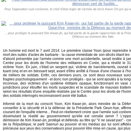
Pour l'opposition sud-coréenne, le chef d'état major de l'armée de terre Kwon Oh-jun qui a
... pour protéger le puissant Kim Kwan-jin, qui fait partie de la garde rapprochée de la Pr
Défense au moment des faits.
Un homme est mort le 7 avril 2014. Le première classe Yoon (pour reprendre le
mort des suites d'actes de barbarie - la cause immédiate de son décès étant les cou
d'abord présentée par l'armée comme une mort accidentelle, serait restée à jam
Centre pour les droits de l'homme des militaires en Corée, qui a révélé le 31 j
victime Yoon. En juin, c'était un sergent qui, victime de harcèlements, ouvrait
tuant cinq et en en blessant sept, avant d'être arrêté à l'issue d'une chasse à l
de milliers de soldats. Enfin, ces derniers jours, ce sont deux nouveaux sui
fragiles psychologiquement - et donc non protégés - qui se sont ajoutés à la longu
inconnue, des victimes d'un système militaire opaque, fonctionnant en vase 
juridictions pour étouffer les morts suspectes et le scandale de mauvais traite
selon les résultats d'une enquête réalisée par le Centre pour les droits de l'ho
des soldats interrogés reconnaissent avoir été battus.
Informé de la mort du conscrit Yoon, Kim Kwan-jin, alors ministre de la Défen
conseiller à la sécurité et à la défense de la Présidente Park Geun-hye, affirm
courant de l'enquête interne... Peut-on réellement croire que l'armée sud-coréenn
dissimulant la réalité au gouvernement qu'elle est censée servir ? L'opp
démission de Kim Kwan-jin, protégé et défendu au titre qu' "
il ne savait pas
" - c
de la République, le parti Saenuri au pouvoir et les médias qui lui sont affidés. C
précieuse aux yeux des conservateurs pour pouvoir être mise en cause, qui plus 