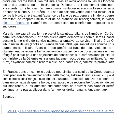
droite qui incarne l'institution militaire après en avoir occupé toutes les fonctio
major des armées, puis ministre de la Défense et est maintenant directeur
Présidente. En effet, c'est l'armée comme institution et son corollaire - le ser
n'échappe aucun Sud-Coréen - qui sert de colonne vertébrale pour inculquer u
contre le Nord, en prétextant l'absence de traité de paix depuis la fin de la guerre
exorbitant de l'appareil militaire et de sa branche de renseignement, le
Natio
sinistre réputation
. L'armée est l'un des piliers de contrôle des populations d
sud-coréen.
Mais rien ne saurait justifier la place et le statut exorbitants de l'armée en Cor
parmi les démocraties. Car dans quelle autre démocratie libérale serait-il co
aucune forme civile de service national, alternative au service militaire ? La
tribunaux militaires (abolis en France depuis 1981) qui sont utilisés comme un i
bureaucratico-militaire. Alors que son armée est l'une des plus violentes 
obstinément de reconnaître l'objection de conscience - ce qui a d'ailleurs entra
réfugié politique pour des objecteurs de conscience sud-coréens dans plusieurs 
de ministre de la Défense est systématiquement occupé par un militaire, l'armée
l'Etat, n'ayant de compte à rendre à aucune autorité civile, comme l'a prouvé l'af
En France, dans un contexte quelque peu similaire à celui de la Corée quant a
pour préparer la "revanche" contre l'Allemagne, l'affaire Dreyfus avait - il y a d
consciences, les Français n'acceptant plus que l'armée soit une zone de non-droi
dans un contexte de guerre froide, avait accepté de reconnaître l'objection de 
qui montrent que les autorités sud-coréennes ne peuvent pas s'abriter derri
continuer à ne pas appliquer dans l'armée les droits humains fondamentaux.
Sources :
(2e LD) Le chef de l'armée propose de démissionner suite à la mor