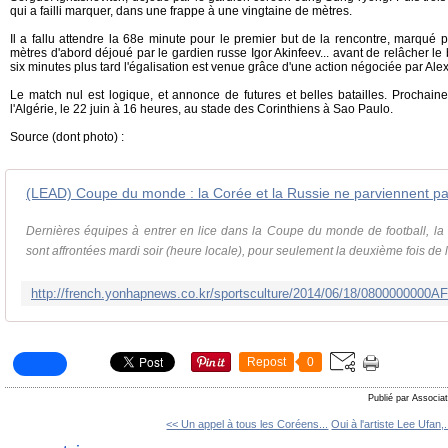
qui a failli marquer, dans une frappe à une vingtaine de mètres.
Il a fallu attendre la 68e minute pour le premier but de la rencontre, marqué 
mètres d'abord déjoué par le gardien russe Igor Akinfeev... avant de relâcher le
six minutes plus tard l'égalisation est venue grâce d'une action négociée par Al
Le match nul est logique, et annonce de futures et belles batailles. Prochain
l'Algérie, le 22 juin à 16 heures, au stade des Corinthiens à Sao Paulo.
Source (dont photo) :
(LEAD) Coupe du monde : la Corée et la Russie ne parviennent pa
Dernières équipes à entrer en lice dans la Coupe du monde de football, la
sont affrontées mardi soir (heure locale), pour seulement la deuxième fois de le
Repost
0
Publié par Associat
<< Un appel à tous les Coréens...
Oui à l'artiste Lee Ufan,.