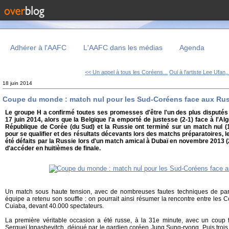
Adhérer à l'AAFC
L'AAFC dans les médias
Agenda
<< Un appel à tous les Coréens...
Oui à l'artiste Lee Ufan,.
18 juin 2014
Coupe du monde : match nul pour les Sud-Coréens face aux Rus
Le groupe H a confirmé toutes ses promesses d'être l'un des plus disputés 
17 juin 2014, alors que la Belgique l'a emporté de justesse (2-1) face à l'Algé
République de Corée (du Sud) et la Russie ont terminé sur un match nul (1-
pour se qualifier et des résultats décevants lors des matchs préparatoires, l
été défaits par la Russie lors d'un match amical à Dubaï en novembre 2013 (2
d'accéder en huitièmes de finale.
Un match sous haute tension, avec de nombreuses fautes techniques de part
équipe a retenu son souffle : on pourrait ainsi résumer la rencontre entre les 
Cuiaba, devant 40.000 spectateurs.
La première véritable occasion a été russe, à la 31e minute, avec un coup f
Sergueï Ignashevitch, déjoué par le gardien coréen Jung Sung-ryong. Puis trois