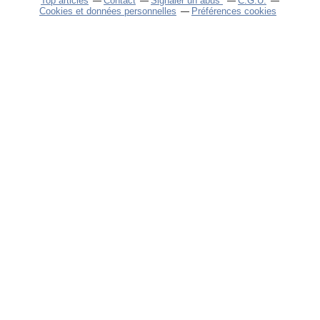
Top articles
Contact
Signaler un abus
C.G.U.
Cookies et données personnelles
Préférences cookies