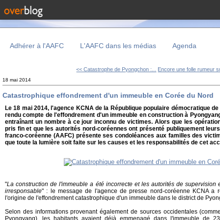
Adhérer à l'AAFC
L'AAFC dans les médias
Agenda
<< Catastrophe de Pyongchon :...
Encore une folle rumeur su
18 mai 2014
Catastrophique effondrement d'un immeuble en Corée du Nord
Le 18 mai 2014, l'agence KCNA de la République populaire démocratique de
rendu compte de l'effondrement d'un immeuble en construction à Pyongyang,
entraînant un nombre à ce jour inconnu de victimes. Alors que les opératio
pris fin et que les autorités nord-coréennes ont présenté publiquement leurs
franco-coréenne (AAFC) présente ses condoléances aux familles des victim
que toute la lumière soit faite sur les causes et les responsabilités de cet acc
"
La construction de l'immeuble a été incorrecte et les autorités de supervision
irresponsable
" : le message de l'agence de presse nord-coréenne KCNA a 
l'origine de l'effondrement catastrophique d'un immeuble dans le district de Py
Selon des informations provenant également de sources occidentales (comme
Pyongyang), les habitants avaient déjà emmenagé dans l'immeuble de 23 