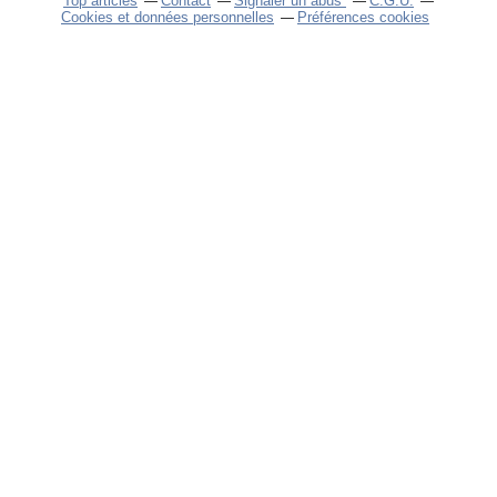
Top articles
Contact
Signaler un abus
C.G.U.
Cookies et données personnelles
Préférences cookies