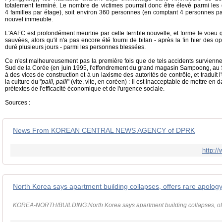
totalement terminé. Le nombre de victimes pourrait donc être élevé parmi les 
4 familles par étage), soit environ 360 personnes (en comptant 4 personnes par 
nouvel immeuble.
L'AAFC est profondément meurtrie par cette terrible nouvelle, et forme le voeu 
sauvées, alors qu'il n'a pas encore été fourni de bilan - après la fin hier des o
duré plusieurs jours - parmi les personnes blessées.
Ce n'est malheureusement pas la première fois que de tels accidents survienne
Sud de la Corée (en juin 1995, l'effondrement du grand magasin Sampoong, au S
à des vices de construction et à un laxisme des autorités de contrôle, et traduit l
la culture du "
palli, palli
" (vite, vite, en coréen) : il est inacceptable de mettre e
prétextes de l'efficacité économique et de l'urgence sociale.
Sources :
News From KOREAN CENTRAL NEWS AGENCY of DPRK
http:/
North Korea says apartment building collapses, offers rare apolog
KOREA-NORTH/BUILDING:North Korea says apartment building collapses, off